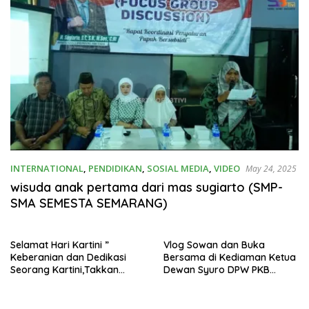
INTERNATIONAL
,
PENDIDIKAN
,
SOSIAL MEDIA
,
VIDEO
May 24, 2025
wisuda anak pertama dari mas sugiarto (SMP-
SMA SEMESTA SEMARANG)
Selamat Hari Kartini ”
Vlog Sowan dan Buka
Keberanian dan Dedikasi
Bersama di Kediaman Ketua
Seorang Kartini,Takkan
Dewan Syuro DPW PKB
pernah Lekang oleh Waktu
bersama Gus Muhaimin
Iskandar