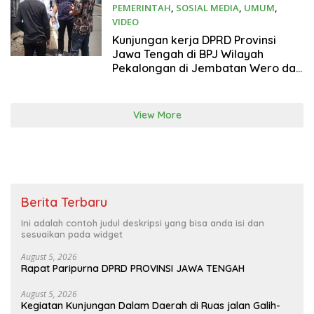
PEMERINTAH
,
SOSIAL MEDIA
,
UMUM
,
VIDEO
February 27, 2025
Kunjungan kerja DPRD Provinsi
Jawa Tengah di BPJ Wilayah
Pekalongan di Jembatan Wero dan
Jalan Wiradesa Kajen.
View More
Berita Terbaru
Ini adalah contoh judul deskripsi yang bisa anda isi dan
sesuaikan pada widget
August 5, 2026
Rapat Paripurna DPRD PROVINSI JAWA TENGAH
August 5, 2026
Kegiatan Kunjungan Dalam Daerah di Ruas jalan Galih-