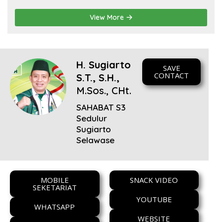
View More
H. Sugiarto
SAVE
CONTACT
S.T., S.H.,
M.Sos., CHt.
SAHABAT S3
Sedulur
Sugiarto
Selawase
MOBILE
SNACK VIDEO
SEKETARIAT
YOUTUBE
WHATSAPP
WEBSITE