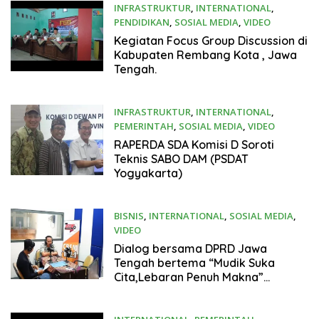
INFRASTRUKTUR
,
INTERNATIONAL
,
PENDIDIKAN
,
SOSIAL MEDIA
,
VIDEO
April 13, 2025
Kegiatan Focus Group Discussion di
Kabupaten Rembang Kota , Jawa
Tengah.
INFRASTRUKTUR
,
INTERNATIONAL
,
PEMERINTAH
,
SOSIAL MEDIA
,
VIDEO
March 21, 2025
RAPERDA SDA Komisi D Soroti
Teknis SABO DAM (PSDAT
Yogyakarta)
BISNIS
,
INTERNATIONAL
,
SOSIAL MEDIA
,
VIDEO
March 20, 2025
Dialog bersama DPRD Jawa
Tengah bertema “Mudik Suka
Cita,Lebaran Penuh Makna”
disaluran CBFM Radio Rembang ,
Jawa Tengah.