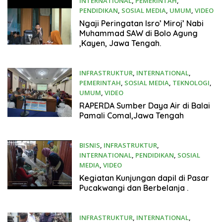
INTERNATIONAL
,
PEMERINTAH
,
PENDIDIKAN
,
SOSIAL MEDIA
,
UMUM
,
VIDEO
March 11, 2025
Ngaji Peringatan Isro’ Miroj’ Nabi
Muhammad SAW di Bolo Agung
,Kayen, Jawa Tengah.
INFRASTRUKTUR
,
INTERNATIONAL
,
PEMERINTAH
,
SOSIAL MEDIA
,
TEKNOLOGI
,
UMUM
,
VIDEO
March 10, 2025
RAPERDA Sumber Daya Air di Balai
Pamali Comal,Jawa Tengah
BISNIS
,
INFRASTRUKTUR
,
INTERNATIONAL
,
PENDIDIKAN
,
SOSIAL
MEDIA
,
VIDEO
March 4, 2025
Kegiatan Kunjungan dapil di Pasar
Pucakwangi dan Berbelanja .
INFRASTRUKTUR
,
INTERNATIONAL
,