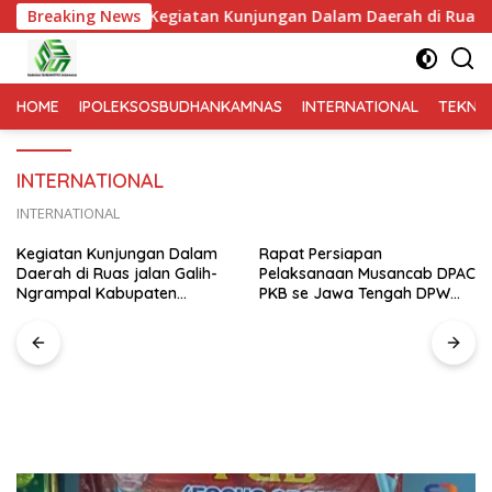
ENGAH
Breaking News
Kegiatan Kunjungan Dalam Daerah di Ruas jalan
HOME
IPOLEKSOSBUDHANKAMNAS
INTERNATIONAL
TEKNO
INTERNATIONAL
INTERNATIONAL
Kegiatan Kunjungan Dalam
Rapat Persiapan
Daerah di Ruas jalan Galih-
Pelaksanaan Musancab DPAC
Ngrampal Kabupaten
PKB se Jawa Tengah DPW
Sragen.
Pkb Jawa Tengah