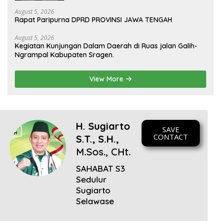
Bp. Sugiarto menciptakan lagu Untuk si
buah hati yang berjudul Musa & Princes.
August 5, 2026
Rapat Paripurna DPRD PROVINSI JAWA TENGAH
August 5, 2026
Kegiatan Kunjungan Dalam Daerah di Ruas jalan Galih-
Ngrampal Kabupaten Sragen.
View More
H. Sugiarto
SAVE
CONTACT
S.T., S.H.,
M.Sos., CHt.
SAHABAT S3
Sedulur
Sugiarto
Selawase