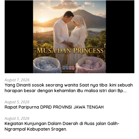
August 7, 2026
Yang Dinanti sosok seorang wanita Saat nya tiba .kini sebuah
harapan besar dengan kehamilan iBu malisa istri dari Bp.
Sugiarto menciptakan lagu Untuk si buah hati yang berjudul
Musa & Princes.
August 5, 2026
Rapat Paripurna DPRD PROVINSI JAWA TENGAH
August 5, 2026
Kegiatan Kunjungan Dalam Daerah di Ruas jalan Galih-
Ngrampal Kabupaten Sragen.