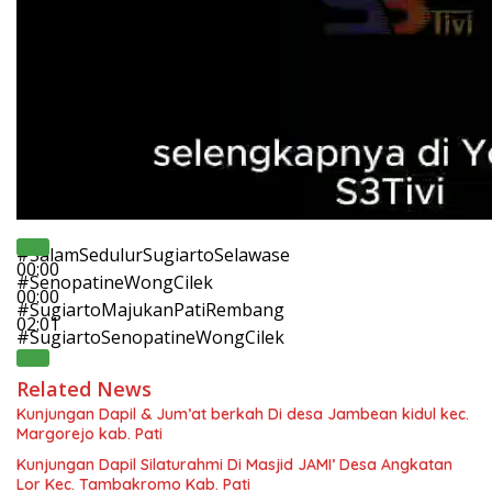
#SalamSedulurSugiartoSelawase
00:00
#SenopatineWongCilek
00:00
#SugiartoMajukanPatiRembang
02:01
#SugiartoSenopatineWongCilek
Related News
Kunjungan Dapil & Jum’at berkah Di desa Jambean kidul kec.
Margorejo kab. Pati
Kunjungan Dapil Silaturahmi Di Masjid JAMI’ Desa Angkatan
Lor Kec. Tambakromo Kab. Pati