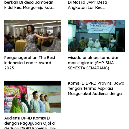
berkah Di desa Jambean
Di Masjid JAMI’ Desa
kidul kec. Margorejo kab.
Angkatan Lor Kec.
Pati
Tambakromo Kab. Pati
Penganugerahan The Best
wisuda anak pertama dari
Indonesia Leader Award
mas sugiarto (SMP-SMA
2025
SEMESTA SEMARANG)
Komisi D DPRD Provinsi Jawa
Tengah Terima Aspirasi
Masyarakat Audiensi dengan
PPA dan perwakilan GP3A se-
Jateng
Audiensi DPRD Komisi D
dengan Paguyuban Ojol di
Gedung DPRD Provinsi Jawa