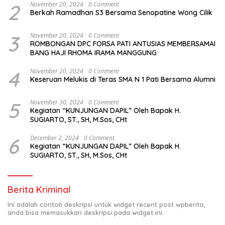
2
November 20, 2024
0 Comment
Berkah Ramadhan S3 Bersama Senopatine Wong Cilik
3
November 20, 2024
0 Comment
ROMBONGAN DPC FORSA PATI ANTUSIAS MEMBERSAMAI
BANG HAJI RHOMA IRAMA MANGGUNG
4
November 20, 2024
0 Comment
Keseruan Melukis di Teras SMA N 1 Pati Bersama Alumni
5
November 30, 2024
0 Comment
Kegiatan “KUNJUNGAN DAPIL” Oleh Bapak H.
SUGIARTO, ST., SH, M.Sos, CHt
6
December 2, 2024
0 Comment
Kegiatan “KUNJUNGAN DAPIL” Oleh Bapak H.
SUGIARTO, ST., SH, M.Sos, CHt
Berita Kriminal
Ini adalah contoh deskripsi untuk widget recent post wpberita,
anda bisa memasukkan deskripsi pada widget ini.