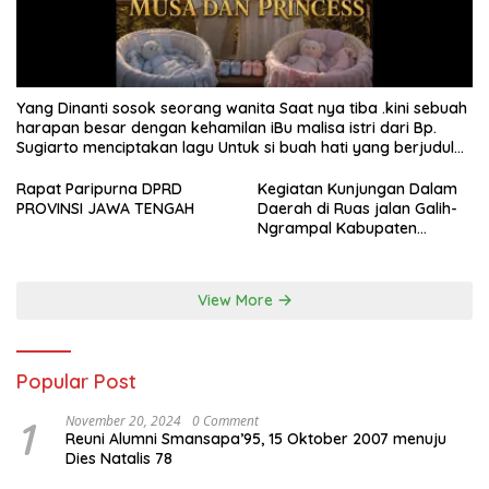
Yang Dinanti sosok seorang wanita Saat nya tiba .kini sebuah
harapan besar dengan kehamilan iBu malisa istri dari Bp.
Sugiarto menciptakan lagu Untuk si buah hati yang berjudul
Musa & Princes.
Rapat Paripurna DPRD
Kegiatan Kunjungan Dalam
PROVINSI JAWA TENGAH
Daerah di Ruas jalan Galih-
Ngrampal Kabupaten
Sragen.
View More
Popular Post
1
November 20, 2024
0 Comment
Reuni Alumni Smansapa’95, 15 Oktober 2007 menuju
Dies Natalis 78