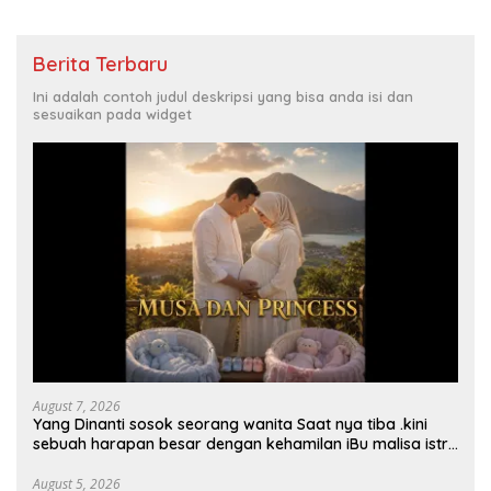
Berita Terbaru
Ini adalah contoh judul deskripsi yang bisa anda isi dan
sesuaikan pada widget
August 7, 2026
Yang Dinanti sosok seorang wanita Saat nya tiba .kini
sebuah harapan besar dengan kehamilan iBu malisa istri
dari Bp. Sugiarto menciptakan lagu Untuk si buah hati
yang berjudul Musa & Princes.
August 5, 2026