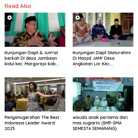
Read Also
Kunjungan Dapil & Jum’at
Kunjungan Dapil Silaturahmi
berkah Di desa Jambean
Di Masjid JAMI’ Desa
kidul kec. Margorejo kab.
Angkatan Lor Kec.
Pati
Tambakromo Kab. Pati
Penganugerahan The Best
wisuda anak pertama dari
Indonesia Leader Award
mas sugiarto (SMP-SMA
2025
SEMESTA SEMARANG)