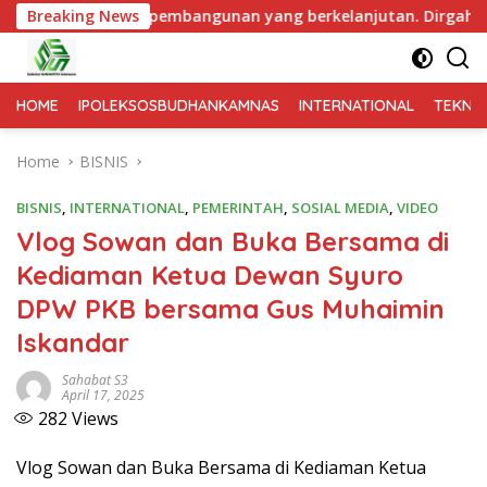
 pembangunan yang berkelanjutan. Dirgahayu Kabupaten Pati k
Breaking News
HOME
IPOLEKSOSBUDHANKAMNAS
INTERNATIONAL
TEKNO
Home
BISNIS
BISNIS
,
INTERNATIONAL
,
PEMERINTAH
,
SOSIAL MEDIA
,
VIDEO
Vlog Sowan dan Buka Bersama di
Kediaman Ketua Dewan Syuro
DPW PKB bersama Gus Muhaimin
Iskandar
Sahabat S3
April 17, 2025
282
Views
Vlog Sowan dan Buka Bersama di Kediaman Ketua