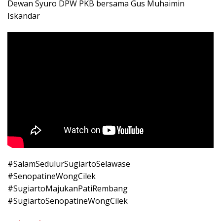
Dewan Syuro DPW PKB bersama Gus Muhaimin
Iskandar
#SalamSedulurSugiartoSelawase
#SenopatineWongCilek
#SugiartoMajukanPatiRembang
#SugiartoSenopatineWongCilek