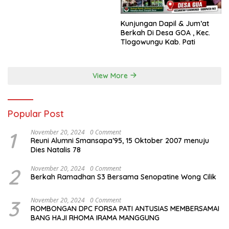
menjadi daerah yang
mampu memberikan
Kunjungan Dapil & Jum’at
kesejahteraan bagi seluruh
Berkah Di Desa GOA , Kec.
masyarakatnya. Semoga
Tlogowungu Kab. Pati
sinergi dan kolaborasi yang
telah terjalin semakin kuat
demi mewujudkan
pembangunan yang
View More
berkelanjutan. Dirgahayu
Kabupaten Pati ke-703.
Salam sedulur Pati Selawase.
Facebook
Popular Post
1
November 20, 2024
0 Comment
Reuni Alumni Smansapa’95, 15 Oktober 2007 menuju
Dies Natalis 78
2
November 20, 2024
0 Comment
Berkah Ramadhan S3 Bersama Senopatine Wong Cilik
3
November 20, 2024
0 Comment
ROMBONGAN DPC FORSA PATI ANTUSIAS MEMBERSAMAI
BANG HAJI RHOMA IRAMA MANGGUNG