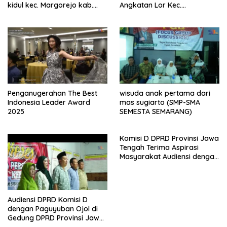
kidul kec. Margorejo kab.
Angkatan Lor Kec.
Pati
Tambakromo Kab. Pati
Penganugerahan The Best
wisuda anak pertama dari
Indonesia Leader Award
mas sugiarto (SMP-SMA
2025
SEMESTA SEMARANG)
Komisi D DPRD Provinsi Jawa
Tengah Terima Aspirasi
Masyarakat Audiensi dengan
PPA dan perwakilan GP3A se-
Jateng
Audiensi DPRD Komisi D
dengan Paguyuban Ojol di
Gedung DPRD Provinsi Jawa