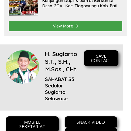
Kunjungan Dapil & Jum’at Berkah Di
sinergi dan kolaborasi yang telah terjalin semakin kuat
Desa GOA , Kec. Tlogowungu Kab. Pati
demi mewujudkan pembangunan yang berkelanjutan.
Dirgahayu Kabupaten Pati ke-703. Salam sedulur Pati
Selawase. Facebook
View More
H. Sugiarto
SAVE
CONTACT
S.T., S.H.,
M.Sos., CHt.
SAHABAT S3
Sedulur
Sugiarto
Selawase
MOBILE
SNACK VIDEO
SEKETARIAT