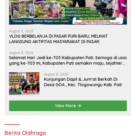
August 9, 2026
VLOG BERBELANJA DI PASAR PURI BARU, MELIHAT
LANGSUNG AKTIFITAS MASYARAKAT DI PASAR
August 8, 2026
Selamat Hari Jadi ke-703 Kabupaten Pati. Semoga di usia
yang ke-703 ini, Kabupaten Pati semakin maju, sejahtera,
dan terus menjadi daerah yang mampu memberikan
kesejahteraan bagi seluruh masyarakatnya. Semoga
August 8, 2026
Kunjungan Dapil & Jum’at Berkah Di
sinergi dan kolaborasi yang telah terjalin semakin kuat
Desa GOA , Kec. Tlogowungu Kab. Pati
demi mewujudkan pembangunan yang berkelanjutan.
Dirgahayu Kabupaten Pati ke-703. Salam sedulur Pati
Selawase. Facebook
View More
Berita Olahraga