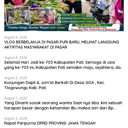
August 9, 2026
VLOG BERBELANJA DI PASAR PURI BARU, MELIHAT LANGSUNG
AKTIFITAS MASYARAKAT DI PASAR
August 8, 2026
Selamat Hari Jadi ke-703 Kabupaten Pati. Semoga di usia
yang ke-703 ini, Kabupaten Pati semakin maju, sejahtera, dan
terus menjadi daerah yang mampu memberikan
kesejahteraan bagi seluruh masyarakatnya. Semoga sinergi
August 8, 2026
Kunjungan Dapil & Jum’at Berkah Di Desa GOA , Kec.
dan kolaborasi yang telah terjalin semakin kuat demi
Tlogowungu Kab. Pati
mewujudkan pembangunan yang berkelanjutan. Dirgahayu
Kabupaten Pati ke-703. Salam sedulur Pati Selawase.
Facebook
August 7, 2026
Yang Dinanti sosok seorang wanita Saat nya tiba .kini sebuah
harapan besar dengan kehamilan iBu malisa istri dari Bp.
Sugiarto menciptakan lagu Untuk si buah hati yang berjudul
Musa & Princes.
August 5, 2026
Rapat Paripurna DPRD PROVINSI JAWA TENGAH