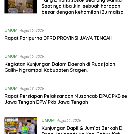
Saat nya tiba .kini sebuah harapan
besar dengan kehamilan iBu malisa
istri dari Bp. Sugiarto menciptakan
lagu Untuk si buah hati yang berjudul
Musa & Princes.
UMUM
August 5, 2026
Rapat Paripurna DPRD PROVINSI JAWA TENGAH
UMUM
August 5, 2026
Kegiatan Kunjungan Dalam Daerah di Ruas jalan
Galih- Ngrampal Kabupaten Sragen.
UMUM
August 3, 2026
Rapat Persiapan Pelaksanaan Musancab DPAC PKB se
Jawa Tengah DPW Pkb Jawa Tengah
UMUM
August 1, 2026
Kunjungan Dapil & Jum’at Berkah Di
Desa Koripandriyo Kec. Gabus Kab.