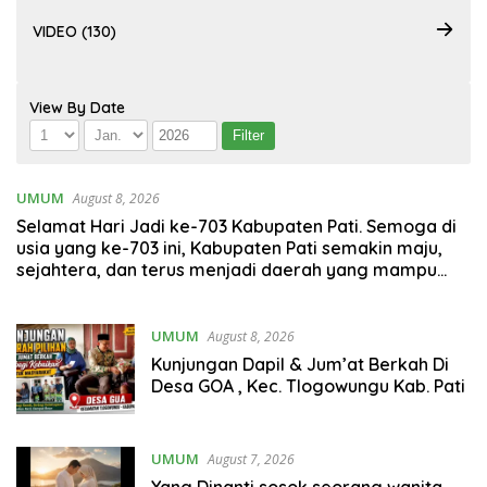
VIDEO (130)
View By Date
UMUM
August 8, 2026
Selamat Hari Jadi ke-703 Kabupaten Pati. Semoga di
usia yang ke-703 ini, Kabupaten Pati semakin maju,
sejahtera, dan terus menjadi daerah yang mampu
memberikan kesejahteraan bagi seluruh
masyarakatnya. Semoga sinergi dan kolaborasi yang
telah terjalin semakin kuat demi mewujudkan
UMUM
August 8, 2026
pembangunan yang berkelanjutan. Dirgahayu
Kunjungan Dapil & Jum’at Berkah Di
Kabupaten Pati ke-703. Salam sedulur Pati Selawase.
Desa GOA , Kec. Tlogowungu Kab. Pati
Facebook
UMUM
August 7, 2026
Yang Dinanti sosok seorang wanita