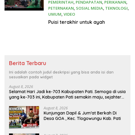
PEMERINTAH
,
PENDAPATAN
,
PERIKANAN
,
PETERNAKAN
,
SOSIAL MEDIA
,
TEKNOLOGI
,
UMUM
,
VIDEO
December 12, 2024
Puisi terakhir untuk ayah
Berita Terbaru
Ini adalah contoh judul deskripsi yang bisa anda isi dan
sesuaikan pada widget
August 8, 2026
Selamat Hari Jadi ke-703 Kabupaten Pati. Semoga di usia
yang ke-703 ini, Kabupaten Pati semakin maju, sejahtera,
dan terus menjadi daerah yang mampu memberikan
kesejahteraan bagi seluruh masyarakatnya. Semoga
August 8, 2026
Kunjungan Dapil & Jum’at Berkah Di
sinergi dan kolaborasi yang telah terjalin semakin kuat
Desa GOA , Kec. Tlogowungu Kab. Pati
demi mewujudkan pembangunan yang berkelanjutan.
Dirgahayu Kabupaten Pati ke-703. Salam sedulur Pati
Selawase. Facebook