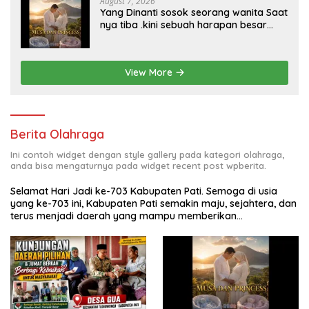
August 7, 2026
Yang Dinanti sosok seorang wanita Saat
nya tiba .kini sebuah harapan besar
dengan kehamilan iBu malisa istri dari
Bp. Sugiarto menciptakan lagu Untuk si
buah hati yang berjudul Musa & Princes.
View More
Berita Olahraga
Ini contoh widget dengan style gallery pada kategori olahraga,
anda bisa mengaturnya pada widget recent post wpberita.
Selamat Hari Jadi ke-703 Kabupaten Pati. Semoga di usia
yang ke-703 ini, Kabupaten Pati semakin maju, sejahtera, dan
terus menjadi daerah yang mampu memberikan
kesejahteraan bagi seluruh masyarakatnya. Semoga sinergi
dan kolaborasi yang telah terjalin semakin kuat demi
mewujudkan pembangunan yang berkelanjutan. Dirgahayu
Kabupaten Pati ke-703. Salam sedulur Pati Selawase.
Facebook