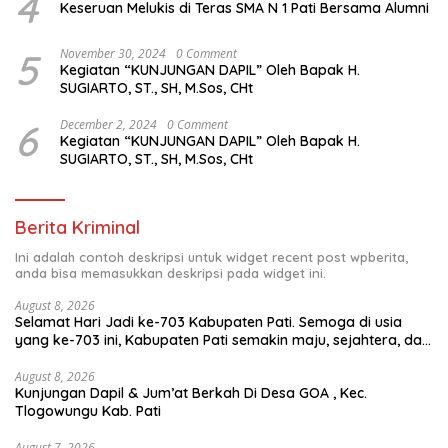
4
Keseruan Melukis di Teras SMA N 1 Pati Bersama Alumni
5
November 30, 2024
0 Comment
Kegiatan “KUNJUNGAN DAPIL” Oleh Bapak H.
SUGIARTO, ST., SH, M.Sos, CHt
6
December 2, 2024
0 Comment
Kegiatan “KUNJUNGAN DAPIL” Oleh Bapak H.
SUGIARTO, ST., SH, M.Sos, CHt
Berita Kriminal
Ini adalah contoh deskripsi untuk widget recent post wpberita,
anda bisa memasukkan deskripsi pada widget ini.
August 8, 2026
Selamat Hari Jadi ke-703 Kabupaten Pati. Semoga di usia
yang ke-703 ini, Kabupaten Pati semakin maju, sejahtera, dan
terus menjadi daerah yang mampu memberikan
kesejahteraan bagi seluruh masyarakatnya. Semoga sinergi
August 8, 2026
Kunjungan Dapil & Jum’at Berkah Di Desa GOA , Kec.
dan kolaborasi yang telah terjalin semakin kuat demi
Tlogowungu Kab. Pati
mewujudkan pembangunan yang berkelanjutan. Dirgahayu
Kabupaten Pati ke-703. Salam sedulur Pati Selawase.
August 7, 2026