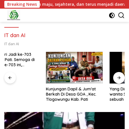
Pati semakin maju, sejahtera, dan terus menjadi daerah yang 
Breaking News
IT dan AI
IT dan AI
Kunjungan Dapil & Jum’at
Yang Dinanti sosok seorang
Berkah Di Desa GOA , Kec.
wanita Saat nya tiba .kini
Tlogowungu Kab. Pati
sebuah harapan besar
dengan kehamilan iBu malisa
istri dari Bp. Sugiarto
menciptakan lagu Untuk si
buah hati yang berjudul
Musa & Princes.