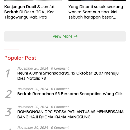
Kunjungan Dapil & Jum’at
Yang Dinanti sosok seorang
Berkah Di Desa GOA , Kec.
wanita Saat nya tiba .kini
Tlogowungu Kab. Pati
sebuah harapan besar
dengan kehamilan iBu malisa
istri dari Bp. Sugiarto
menciptakan lagu Untuk si
View More
buah hati yang berjudul
Musa & Princes.
Popular Post
1
November 20, 2024
0 Comment
Reuni Alumni Smansapa’95, 15 Oktober 2007 menuju
Dies Natalis 78
2
November 20, 2024
0 Comment
Berkah Ramadhan S3 Bersama Senopatine Wong Cilik
3
November 20, 2024
0 Comment
ROMBONGAN DPC FORSA PATI ANTUSIAS MEMBERSAMAI
BANG HAJI RHOMA IRAMA MANGGUNG
November 20, 2024
0 Comment