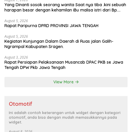
Facebook
Yang Dinanti sosok seorang wanita Saat nya tiba .kini sebuah
harapan besar dengan kehamilan iBu malisa istri dari Bp.
Sugiarto menciptakan lagu Untuk si buah hati yang berjudul
Musa & Princes.
August 5, 2026
Rapat Paripurna DPRD PROVINSI JAWA TENGAH
August 5, 2026
Kegiatan Kunjungan Dalam Daerah di Ruas jalan Galih-
Ngrampal Kabupaten Sragen.
August 3, 2026
Rapat Persiapan Pelaksanaan Musancab DPAC PKB se Jawa
Tengah DPW Pkb Jawa Tengah
View More
Otomotif
Ini adalah contoh keterangan untuk widget dengan kategori
otomotif, anda bisa dengan mudah memasukkannya pada
widget.
August 8, 2026