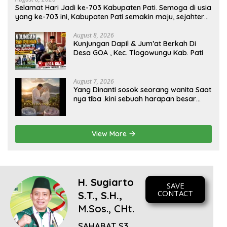
Selamat Hari Jadi ke-703 Kabupaten Pati. Semoga di usia
yang ke-703 ini, Kabupaten Pati semakin maju, sejahtera,
dan terus menjadi daerah yang mampu memberikan
kesejahteraan bagi seluruh masyarakatnya. Semoga
August 8, 2026
Kunjungan Dapil & Jum’at Berkah Di
sinergi dan kolaborasi yang telah terjalin semakin kuat
Desa GOA , Kec. Tlogowungu Kab. Pati
demi mewujudkan pembangunan yang berkelanjutan.
Dirgahayu Kabupaten Pati ke-703. Salam sedulur Pati
Selawase. Facebook
August 7, 2026
Yang Dinanti sosok seorang wanita Saat
nya tiba .kini sebuah harapan besar
dengan kehamilan iBu malisa istri dari
Bp. Sugiarto menciptakan lagu Untuk si
buah hati yang berjudul Musa & Princes.
View More
H. Sugiarto
SAVE
CONTACT
S.T., S.H.,
M.Sos., CHt.
SAHABAT S3