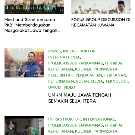
Meet and Greet bersama
FOCUS GROUP DISCUSSION DI
PKB “Memberdayakan
KECAMATAN JUWANA
Masyarakat Jawa Tengah
Menuju Indonesia Emas
2045”
BISNIS
,
INFRASTRUKTUR
,
INTERNATIONAL
,
IPOLEKSOSBUDHANKAMNAS
,
IT dan AI
,
KEHUTANAN
,
KULINER
,
PARIWISATA
,
PEMERINTAH
,
PENDAPATAN
,
PERIKANAN
,
PETERNAKAN
,
SOSIAL MEDIA
,
TEKNOLOGI
,
UMUM
,
VIDEO
December 13, 2024
UMKM MAJU JAWA TENGAH
SEMAKIN SEJAHTERA
INFRASTRUKTUR
,
INTERNATIONAL
,
IPOLEKSOSBUDHANKAMNAS
,
IT dan AI
,
KEHUTANAN
,
KULINER
,
PARIWISATA
,