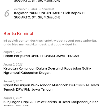
SUGIARTO, ST., SH, M.Sos, CHt
6
December 2, 2024
0 Comment
Kegiatan “KUNJUNGAN DAPIL” Oleh Bapak H.
SUGIARTO, ST., SH, M.Sos, CHt
Berita Kriminal
Ini adalah contoh deskripsi untuk widget recent post wpberita,
anda bisa memasukkan deskripsi pada widget ini.
August 5, 2026
Rapat Paripurna DPRD PROVINSI JAWA TENGAH
August 5, 2026
Kegiatan Kunjungan Dalam Daerah di Ruas jalan Galih-
Ngrampal Kabupaten Sragen.
August 3, 2026
Rapat Persiapan Pelaksanaan Musancab DPAC PKB se Jawa
Tengah DPW Pkb Jawa Tengah
August 1, 2026
Kunjungan Dapil & Jum’at Berkah Di Desa Koripandriyo Kec.