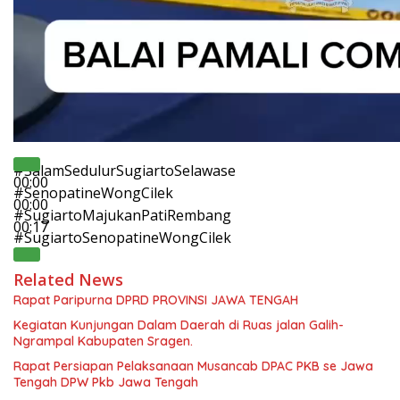
#SalamSedulurSugiartoSelawase
00:00
#SenopatineWongCilek
00:00
#SugiartoMajukanPatiRembang
00:17
#SugiartoSenopatineWongCilek
Related News
Rapat Paripurna DPRD PROVINSI JAWA TENGAH
Kegiatan Kunjungan Dalam Daerah di Ruas jalan Galih-
Ngrampal Kabupaten Sragen.
Rapat Persiapan Pelaksanaan Musancab DPAC PKB se Jawa
Tengah DPW Pkb Jawa Tengah