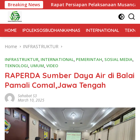
Breaking News
Rapat Persiapan Pelaksanaan Musancab DPAC PKB se 
HOME
IPOLEKSOSBUDHANKAMNAS
INTERNATIONAL
TEKNO
Home
INFRASTRUKTUR
INFRASTRUKTUR
,
INTERNATIONAL
,
PEMERINTAH
,
SOSIAL MEDIA
,
TEKNOLOGI
,
UMUM
,
VIDEO
RAPERDA Sumber Daya Air di Balai
Pamali Comal,Jawa Tengah
Sahabat S3
March 10, 2025