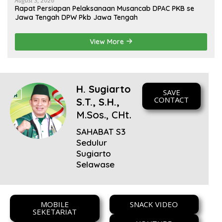
August 3, 2026
Rapat Persiapan Pelaksanaan Musancab DPAC PKB se
Jawa Tengah DPW Pkb Jawa Tengah
View More
H. Sugiarto
SAVE
CONTACT
S.T., S.H.,
M.Sos., CHt.
SAHABAT S3
Sedulur
Sugiarto
Selawase
MOBILE
SNACK VIDEO
SEKETARIAT