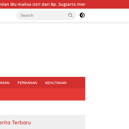
ri Bp. Sugiarto menciptakan lagu Untuk si buah hati yang berju
ANIAN
PERIKANAN
KEHUTANAN
erita Terbaru