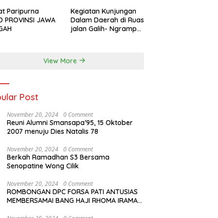
iptakan lagu Untuk si buah hati yang
udul Musa & Princes.
t Paripurna
Kegiatan Kunjungan
D PROVINSI JAWA
Dalam Daerah di Ruas
GAH
jalan Galih- Ngrampal
Kabupaten Sragen.
View More
ular Post
November 20, 2024
0 Comment
Reuni Alumni Smansapa’95, 15 Oktober
2007 menuju Dies Natalis 78
November 20, 2024
0 Comment
Berkah Ramadhan S3 Bersama
Senopatine Wong Cilik
November 20, 2024
0 Comment
ROMBONGAN DPC FORSA PATI ANTUSIAS
MEMBERSAMAI BANG HAJI RHOMA IRAMA
MANGGUNG