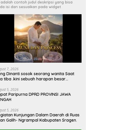
i adalah contoh judul deskripsi yang bisa
da isi dan sesuaikan pada widget
gust 7, 2026
ng Dinanti sosok seorang wanita Saat
a tiba .kini sebuah harapan besar
ngan kehamilan iBu malisa istri dari Bp.
giarto menciptakan lagu Untuk si buah
gust 5, 2026
pat Paripurna DPRD PROVINSI JAWA
ti yang berjudul Musa & Princes.
ENGAH
gust 5, 2026
giatan Kunjungan Dalam Daerah di Ruas
lan Galih- Ngrampal Kabupaten Sragen.