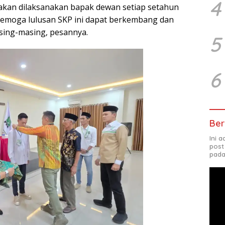
4
akan dilaksanakan bapak dewan setiap setahun
. Semoga lulusan SKP ini dapat berkembang dan
asing-masing, pesannya.
5
6
Ber
Ini 
post
pada