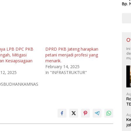
Bp. 
O
nya LPB DPC PKB
DPRD PKB Jateng harapkan
In
de
ngah, Mitigasi
petani menjadi profesi yang
mu
an Kesiapsiagaan
menarik.
February 14, 2025
12, 2025
In "INFRASTRUKTUR"
SOSBUDHANKAMNAS
Au
Ra
T
Au
Ke
ja