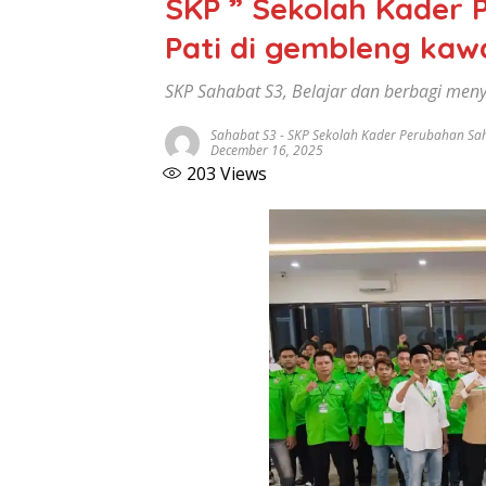
SKP ” Sekolah Kader 
Pati di gembleng ka
SKP Sahabat S3, Belajar dan berbagi me
Sahabat S3
-
SKP Sekolah Kader Perubahan Sa
December 16, 2025
203
Views