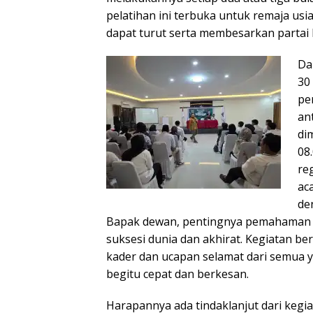
pelatihan ini terbuka untuk remaja us
dapat turut serta membesarkan partai
Da
30
pe
an
di
08
reg
ac
de
Bapak dewan, pentingnya pemahaman d
suksesi dunia dan akhirat. Kegiatan be
kader dan ucapan selamat dari semua ya
begitu cepat dan berkesan.
Harapannya ada tindaklanjut dari kegi