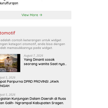
Nurulfurqon
View More
tomotif
i adalah contoh keterangan untuk widget
ngan kategori otomotif, anda bisa dengan
dah memasukkannya pada widget.
August 7, 2026
Yang Dinanti sosok
seorang wanita Saat nya
tiba .kini sebuah harapan
besar dengan kehamilan
iBu malisa istri dari Bp.
gust 5, 2026
Sugiarto menciptakan lagu
pat Paripurna DPRD PROVINSI JAWA
Untuk si buah hati yang
ENGAH
berjudul Musa & Princes.
gust 5, 2026
giatan Kunjungan Dalam Daerah di Ruas
lan Galih- Ngrampal Kabupaten Sragen.