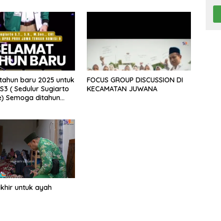
tahun baru 2025 untuk
FOCUS GROUP DISCUSSION DI
S3 ( Sedulur Sugiarto
KECAMATAN JUWANA
e) Semoga ditahun
alu diberikan
an dalam bekerja
habat S3 Pati dan
.
akhir untuk ayah