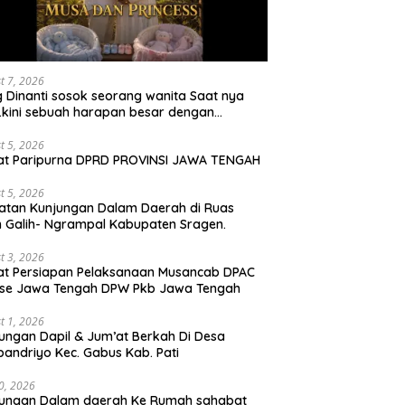
t 7, 2026
 Dinanti sosok seorang wanita Saat nya
 .kini sebuah harapan besar dengan
milan iBu malisa istri dari Bp. Sugiarto
iptakan lagu Untuk si buah hati yang
t 5, 2026
at Paripurna DPRD PROVINSI JAWA TENGAH
udul Musa & Princes.
t 5, 2026
atan Kunjungan Dalam Daerah di Ruas
n Galih- Ngrampal Kabupaten Sragen.
t 3, 2026
t Persiapan Pelaksanaan Musancab DPAC
 se Jawa Tengah DPW Pkb Jawa Tengah
t 1, 2026
ungan Dapil & Jum’at Berkah Di Desa
pandriyo Kec. Gabus Kab. Pati
30, 2026
jungan Dalam daerah Ke Rumah sahabat