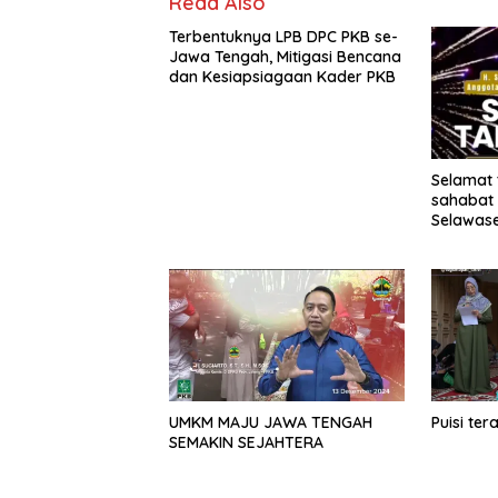
Read Also
Terbentuknya LPB DPC PKB se-
Jawa Tengah, Mitigasi Bencana
dan Kesiapsiagaan Kader PKB
Selamat 
sahabat 
Selawas
2025 sel
kemudah
untuk Sa
Rembang
UMKM MAJU JAWA TENGAH
Puisi ter
SEMAKIN SEJAHTERA