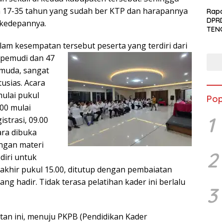
menc
ia 17-35 tahun yang sudah ber KTP dan harapannya
berj
Rapa
DPR
 kedepannya.
TEN
lam kesempatan tersebut pe
serta yang terdiri dari
 pemudi dan 47
muda, sangat
tusias. Acara
mulai pukul
Pop
.00 mulai
1
istrasi, 09.00
ara dibuka
ngan materi
2
iri untuk
rakhir pukul 15.00, ditutup dengan pembaiatan
ng hadir. Tidak terasa pelatihan kader ini berlalu
3
atan ini, menuju PKPB (Pendidikan Kader