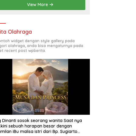
View More
ita Olahraga
contoh widget dengan style gallery pada
gori olahraga, anda bisa mengaturnya pada
et recent post wpberita.
 Dinanti sosok seorang wanita Saat nya
 .kini sebuah harapan besar dengan
milan iBu malisa istri dari Bp. Sugiarto