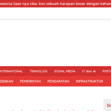
kini sebuah harapan besar dengan kehamilan iBu malisa istri da
INTERNATIONAL
TEKNOLOGI
SOSIAL MEDIA
IT dan AI
PERT
DIDIKAN
PEMERINTAH
PENDAPATAN
INFRASTRUKTUR
B