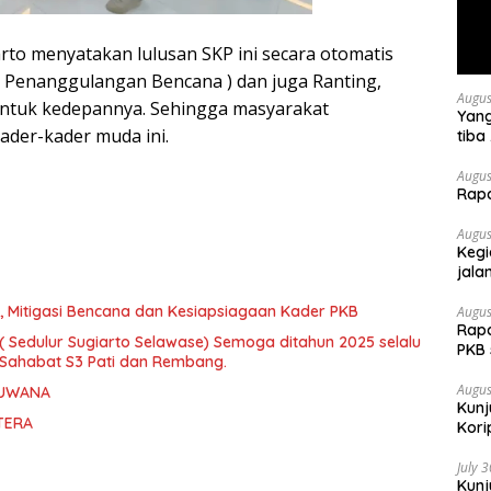
to menyatakan lulusan SKP ini secara otomatis
anggulangan Bencana ) dan juga Ranting,
Augus
ntuk kedepannya. Sehingga masyarakat
Yang
ader-kader muda ini.
tiba
keha
menc
Augus
Rap
berj
Augus
Kegi
jala
 Mitigasi Bencana dan Kesiapsiagaan Kader PKB
Augus
Rapa
( Sedulur Sugiarto Selawase) Semoga ditahun 2025 selalu
PKB
Sahabat S3 Pati dan Rembang.
Augus
JUWANA
Kunj
TERA
Kori
July 
Kun