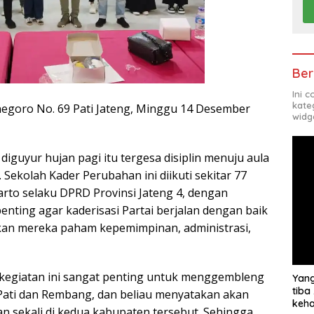
Ber
Ini 
kate
negoro No. 69 Pati Jateng, Minggu 14 Desember
widg
iguyur hujan pagi itu tergesa disiplin menuju aula
 Sekolah Kader Perubahan ini diikuti sekitar 77
arto selaku DPRD Provinsi Jateng 4, dengan
enting agar kaderisasi Partai berjalan dengan baik
kan mereka paham kepemimpinan, administrasi,
egiatan ini sangat penting untuk menggembleng
Yang
tiba
Pati dan Rembang, dan beliau menyatakan akan
keha
an sekali di kedua kabupaten tersebut. Sehingga