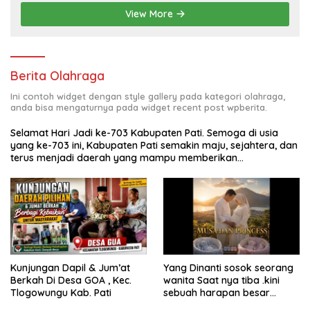
buah hati yang berjudul Musa & Princes.
View More
Berita Olahraga
Ini contoh widget dengan style gallery pada kategori olahraga,
anda bisa mengaturnya pada widget recent post wpberita.
Selamat Hari Jadi ke-703 Kabupaten Pati. Semoga di usia
yang ke-703 ini, Kabupaten Pati semakin maju, sejahtera, dan
terus menjadi daerah yang mampu memberikan
kesejahteraan bagi seluruh masyarakatnya. Semoga sinergi
dan kolaborasi yang telah terjalin semakin kuat demi
mewujudkan pembangunan yang berkelanjutan. Dirgahayu
Kabupaten Pati ke-703. Salam sedulur Pati Selawase.
Facebook
Kunjungan Dapil & Jum’at
Yang Dinanti sosok seorang
Berkah Di Desa GOA , Kec.
wanita Saat nya tiba .kini
Tlogowungu Kab. Pati
sebuah harapan besar
dengan kehamilan iBu malisa