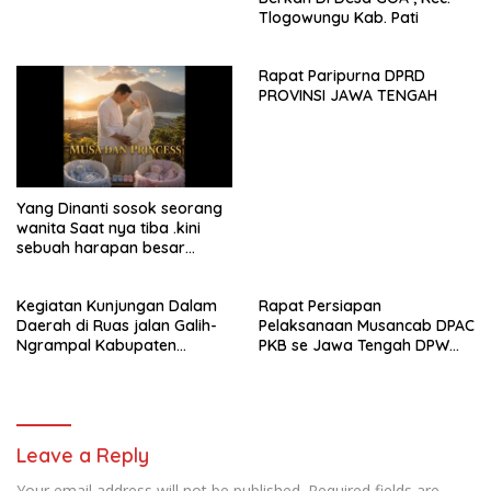
masyarakatnya. Semoga
Tlogowungu Kab. Pati
sinergi dan kolaborasi yang
telah terjalin semakin kuat
demi mewujudkan
Rapat Paripurna DPRD
pembangunan yang
PROVINSI JAWA TENGAH
berkelanjutan. Dirgahayu
Kabupaten Pati ke-703.
Salam sedulur Pati Selawase.
Facebook
Yang Dinanti sosok seorang
wanita Saat nya tiba .kini
sebuah harapan besar
dengan kehamilan iBu malisa
istri dari Bp. Sugiarto
Kegiatan Kunjungan Dalam
Rapat Persiapan
menciptakan lagu Untuk si
Daerah di Ruas jalan Galih-
Pelaksanaan Musancab DPAC
buah hati yang berjudul
Ngrampal Kabupaten
PKB se Jawa Tengah DPW
Musa & Princes.
Sragen.
Pkb Jawa Tengah
Leave a Reply
Your email address will not be published.
Required fields are