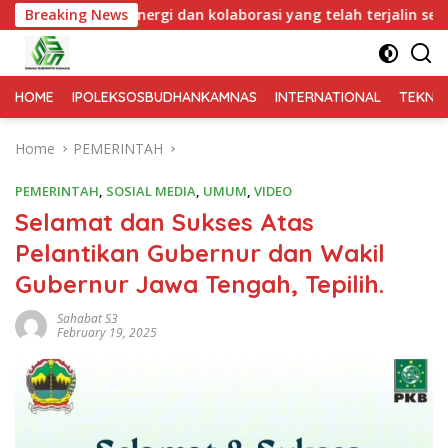
kolaborasi yang telah terjalin semakin kuat demi mewujudkan 
Breaking News
HOME
IPOLEKSOSBUDHANKAMNAS
INTERNATIONAL
TEKNO
Home
PEMERINTAH
PEMERINTAH
,
SOSIAL MEDIA
,
UMUM
,
VIDEO
Selamat dan Sukses Atas
Pelantikan Gubernur dan Wakil
Gubernur Jawa Tengah, Tepilih.
Sahabat S3
February 19, 2025