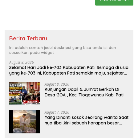
Berita Terbaru
Ini adalah contoh judul deskripsi yang bisa anda isi dan
sesuaikan pada widget
August 8, 2026
Selamat Hari Jadi ke-703 Kabupaten Pati. Semoga di usia
yang ke-703 ini, Kabupaten Pati semakin maju, sejahtera,
dan terus menjadi daerah yang mampu memberikan
kesejahteraan bagi seluruh masyarakatnya. Semoga
August 8, 2026
Kunjungan Dapil & Jum’at Berkah Di
sinergi dan kolaborasi yang telah terjalin semakin kuat
Desa GOA , Kec. Tlogowungu Kab. Pati
demi mewujudkan pembangunan yang berkelanjutan.
Dirgahayu Kabupaten Pati ke-703. Salam sedulur Pati
Selawase. Facebook
August 7, 2026
Yang Dinanti sosok seorang wanita Saat
nya tiba .kini sebuah harapan besar
dengan kehamilan iBu malisa istri dari
Bp. Sugiarto menciptakan lagu Untuk si