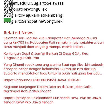
00:00
#SalamSedulurSugiartoSelawase
00:00
#SenopatineWongCilek
00:24
#SugiartoMajukanPatiRembang
#SugiartoSenopatineWongCilek
Related News
Selamat Hari Jadi ke-703 Kabupaten Pati. Semoga di usia
yang ke-703 ini, Kabupaten Pati semakin maju, sejahtera, dan
terus menjadi daerah yang mampu memberikan
kesejahteraan bagi seluruh masyarakatnya. Semoga sinergi
Kunjungan Dapil & Jum’at Berkah Di Desa GOA , Kec.
dan kolaborasi yang telah terjalin semakin kuat demi
Tlogowungu Kab. Pati
mewujudkan pembangunan yang berkelanjutan. Dirgahayu
Kabupaten Pati ke-703. Salam sedulur Pati Selawase.
Yang Dinanti sosok seorang wanita Saat nya tiba .kini sebuah
Facebook
harapan besar dengan kehamilan iBu malisa istri dari Bp.
Sugiarto menciptakan lagu Untuk si buah hati yang berjudul
Musa & Princes.
Rapat Paripurna DPRD PROVINSI JAWA TENGAH
Kegiatan Kunjungan Dalam Daerah di Ruas jalan Galih-
Ngrampal Kabupaten Sragen.
Rapat Persiapan Pelaksanaan Musancab DPAC PKB se Jawa
Tengah DPW Pkb Jawa Tengah