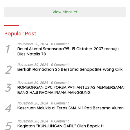
istri dari Bp. Sugiarto
menciptakan lagu Untuk si
View More
buah hati yang berjudul
Musa & Princes.
Popular Post
1
November 20, 2024
0 Comment
Reuni Alumni Smansapa’95, 15 Oktober 2007 menuju
Dies Natalis 78
2
November 20, 2024
0 Comment
Berkah Ramadhan S3 Bersama Senopatine Wong Cilik
3
November 20, 2024
0 Comment
ROMBONGAN DPC FORSA PATI ANTUSIAS MEMBERSAMAI
BANG HAJI RHOMA IRAMA MANGGUNG
4
November 20, 2024
0 Comment
Keseruan Melukis di Teras SMA N 1 Pati Bersama Alumni
5
November 30, 2024
0 Comment
Kegiatan “KUNJUNGAN DAPIL” Oleh Bapak H.