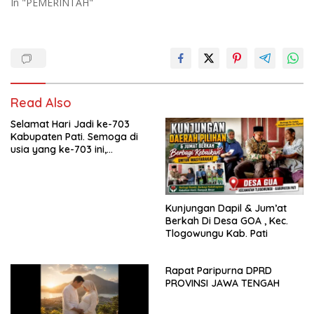
In "PEMERINTAH"
Read Also
Selamat Hari Jadi ke-703
Kabupaten Pati. Semoga di
usia yang ke-703 ini,
Kabupaten Pati semakin
maju, sejahtera, dan terus
menjadi daerah yang
mampu memberikan
Kunjungan Dapil & Jum’at
kesejahteraan bagi seluruh
Berkah Di Desa GOA , Kec.
masyarakatnya. Semoga
Tlogowungu Kab. Pati
sinergi dan kolaborasi yang
telah terjalin semakin kuat
demi mewujudkan
Rapat Paripurna DPRD
pembangunan yang
PROVINSI JAWA TENGAH
berkelanjutan. Dirgahayu
Kabupaten Pati ke-703.
Salam sedulur Pati Selawase.