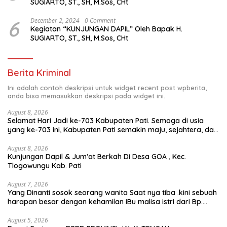
SUGIARTO, ST., SH, M.Sos, CHt
6
December 2, 2024
0 Comment
Kegiatan “KUNJUNGAN DAPIL” Oleh Bapak H.
SUGIARTO, ST., SH, M.Sos, CHt
Berita Kriminal
Ini adalah contoh deskripsi untuk widget recent post wpberita,
anda bisa memasukkan deskripsi pada widget ini.
August 8, 2026
Selamat Hari Jadi ke-703 Kabupaten Pati. Semoga di usia
yang ke-703 ini, Kabupaten Pati semakin maju, sejahtera, dan
terus menjadi daerah yang mampu memberikan
kesejahteraan bagi seluruh masyarakatnya. Semoga sinergi
August 8, 2026
Kunjungan Dapil & Jum’at Berkah Di Desa GOA , Kec.
dan kolaborasi yang telah terjalin semakin kuat demi
Tlogowungu Kab. Pati
mewujudkan pembangunan yang berkelanjutan. Dirgahayu
Kabupaten Pati ke-703. Salam sedulur Pati Selawase.
Facebook
August 7, 2026
Yang Dinanti sosok seorang wanita Saat nya tiba .kini sebuah
harapan besar dengan kehamilan iBu malisa istri dari Bp.
Sugiarto menciptakan lagu Untuk si buah hati yang berjudul
Musa & Princes.
August 5, 2026