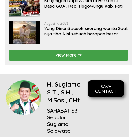
Kunjungan Dapil & Jum’at Berkah Di
sinergi dan kolaborasi yang telah terjalin semakin kuat
Desa GOA , Kec. Tlogowungu Kab. Pati
demi mewujudkan pembangunan yang berkelanjutan.
Dirgahayu Kabupaten Pati ke-703. Salam sedulur Pati
Selawase. Facebook
August 7, 2026
Yang Dinanti sosok seorang wanita Saat
nya tiba .kini sebuah harapan besar
dengan kehamilan iBu malisa istri dari
Bp. Sugiarto menciptakan lagu Untuk si
buah hati yang berjudul Musa & Princes.
View More
H. Sugiarto
SAVE
CONTACT
S.T., S.H.,
M.Sos., CHt.
SAHABAT S3
Sedulur
Sugiarto
Selawase