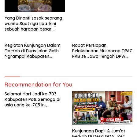
Facebook
Yang Dinanti sosok seorang
wanita Saat nya tiba .kini
sebuah harapan besar
dengan kehamilan iBu malisa
istri dari Bp. Sugiarto
Kegiatan Kunjungan Dalam
Rapat Persiapan
menciptakan lagu Untuk si
Daerah di Ruas jalan Galih-
Pelaksanaan Musancab DPAC
buah hati yang berjudul
Ngrampal Kabupaten
PKB se Jawa Tengah DPW
Musa & Princes.
Sragen.
Pkb Jawa Tengah
Recommendation for You
Selamat Hari Jadi ke-703
Kabupaten Pati. Semoga di
usia yang ke-703 ini,
Kabupaten Pati semakin
maju, sejahtera, dan terus
menjadi daerah yang
mampu memberikan
Kunjungan Dapil & Jum’at
kesejahteraan bagi seluruh
Berkah Di Desa GOA , Kec.