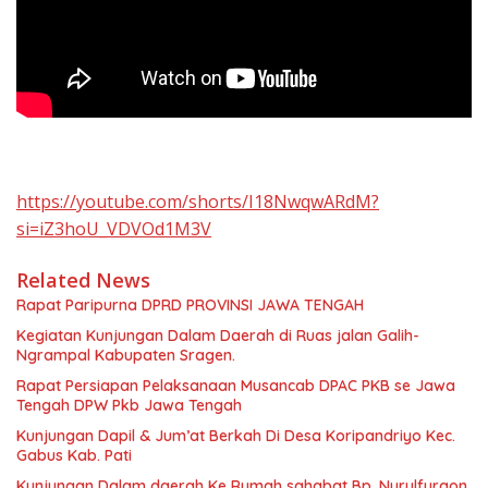
https://youtube.com/shorts/I18NwqwARdM?
si=iZ3hoU_VDVOd1M3V
Related News
Rapat Paripurna DPRD PROVINSI JAWA TENGAH
Kegiatan Kunjungan Dalam Daerah di Ruas jalan Galih-
Ngrampal Kabupaten Sragen.
Rapat Persiapan Pelaksanaan Musancab DPAC PKB se Jawa
Tengah DPW Pkb Jawa Tengah
Kunjungan Dapil & Jum’at Berkah Di Desa Koripandriyo Kec.
Gabus Kab. Pati
Kunjungan Dalam daerah Ke Rumah sahabat Bp. Nurulfurqon