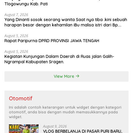
Tlogowungu Kab. Pati
mewujudkan pembangunan yang berkelanjutan. Dirgahayu
Kabupaten Pati ke-703. Salam sedulur Pati Selawase.
Facebook
August 7, 2026
Yang Dinanti sosok seorang wanita Saat nya tiba .kini sebuah
harapan besar dengan kehamilan iBu malisa istri dari Bp.
Sugiarto menciptakan lagu Untuk si buah hati yang berjudul
Musa & Princes.
August 5, 2026
Rapat Paripurna DPRD PROVINSI JAWA TENGAH
August 5, 2026
Kegiatan Kunjungan Dalam Daerah di Ruas jalan Galih-
Ngrampal Kabupaten Sragen.
View More
Otomotif
Ini adalah contoh keterangan untuk widget dengan kategori
otomotif, anda bisa dengan mudah memasukkannya pada
widget.
August 9, 2026
VLOG BERBELANJA DI PASAR PURI BARU,