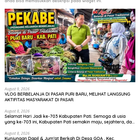
anda bisa memasukkan deskripsi pada widget ini.
August 9, 2026
VLOG BERBELANJA DI PASAR PURI BARU, MELIHAT LANGSUNG
AKTIFITAS MASYARAKAT DI PASAR
August 8, 2026
Selamat Hari Jadi ke-703 Kabupaten Pati. Semoga di usia
yang ke-703 ini, Kabupaten Pati semakin maju, sejahtera, dan
terus menjadi daerah yang mampu memberikan
kesejahteraan bagi seluruh masyarakatnya. Semoga sinergi
August 8, 2026
Kunjungan Dapil & Jum’at Berkah Di Desa GOA , Kec.
dan kolaborasi yang telah terjalin semakin kuat demi