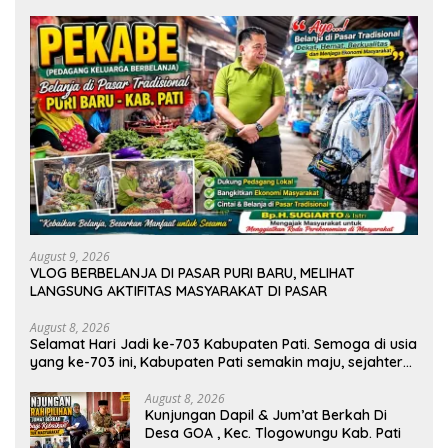
August 9, 2026
VLOG BERBELANJA DI PASAR PURI BARU, MELIHAT
LANGSUNG AKTIFITAS MASYARAKAT DI PASAR
August 8, 2026
Selamat Hari Jadi ke-703 Kabupaten Pati. Semoga di usia
yang ke-703 ini, Kabupaten Pati semakin maju, sejahtera,
dan terus menjadi daerah yang mampu memberikan
kesejahteraan bagi seluruh masyarakatnya. Semoga
August 8, 2026
Kunjungan Dapil & Jum’at Berkah Di
sinergi dan kolaborasi yang telah terjalin semakin kuat
Desa GOA , Kec. Tlogowungu Kab. Pati
demi mewujudkan pembangunan yang berkelanjutan.