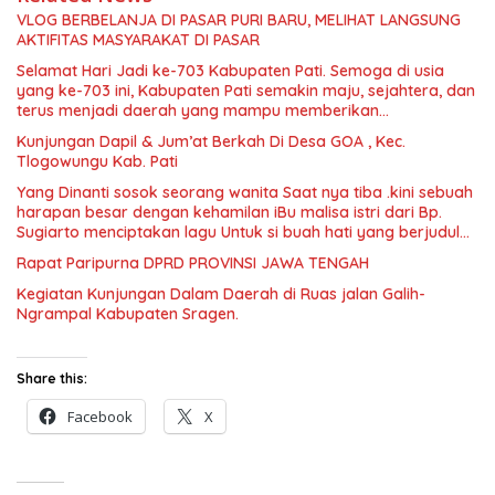
VLOG BERBELANJA DI PASAR PURI BARU, MELIHAT LANGSUNG
AKTIFITAS MASYARAKAT DI PASAR
Selamat Hari Jadi ke-703 Kabupaten Pati. Semoga di usia
yang ke-703 ini, Kabupaten Pati semakin maju, sejahtera, dan
terus menjadi daerah yang mampu memberikan
kesejahteraan bagi seluruh masyarakatnya. Semoga sinergi
Kunjungan Dapil & Jum’at Berkah Di Desa GOA , Kec.
dan kolaborasi yang telah terjalin semakin kuat demi
Tlogowungu Kab. Pati
mewujudkan pembangunan yang berkelanjutan. Dirgahayu
Kabupaten Pati ke-703. Salam sedulur Pati Selawase.
Yang Dinanti sosok seorang wanita Saat nya tiba .kini sebuah
Facebook
harapan besar dengan kehamilan iBu malisa istri dari Bp.
Sugiarto menciptakan lagu Untuk si buah hati yang berjudul
Musa & Princes.
Rapat Paripurna DPRD PROVINSI JAWA TENGAH
Kegiatan Kunjungan Dalam Daerah di Ruas jalan Galih-
Ngrampal Kabupaten Sragen.
Share this:
Facebook
X