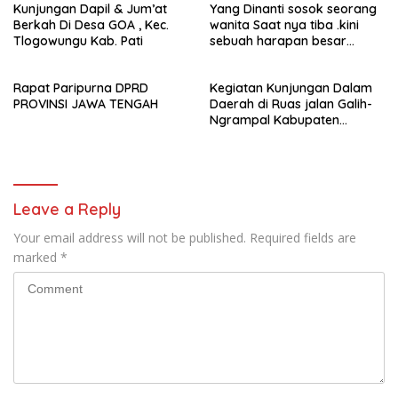
Kunjungan Dapil & Jum’at
Yang Dinanti sosok seorang
Berkah Di Desa GOA , Kec.
wanita Saat nya tiba .kini
Tlogowungu Kab. Pati
sebuah harapan besar
dengan kehamilan iBu malisa
istri dari Bp. Sugiarto
Rapat Paripurna DPRD
Kegiatan Kunjungan Dalam
menciptakan lagu Untuk si
PROVINSI JAWA TENGAH
Daerah di Ruas jalan Galih-
buah hati yang berjudul
Ngrampal Kabupaten
Musa & Princes.
Sragen.
Leave a Reply
Your email address will not be published.
Required fields are
marked
*