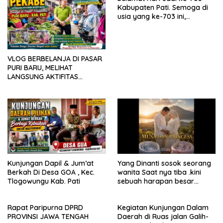
Kabupaten Pati. Semoga di
usia yang ke-703 ini,
Kabupaten Pati semakin
maju, sejahtera, dan terus
menjadi daerah yang
mampu memberikan
VLOG BERBELANJA DI PASAR
kesejahteraan bagi seluruh
PURI BARU, MELIHAT
masyarakatnya. Semoga
LANGSUNG AKTIFITAS
sinergi dan kolaborasi yang
MASYARAKAT DI PASAR
telah terjalin semakin kuat
demi mewujudkan
pembangunan yang
berkelanjutan. Dirgahayu
Kabupaten Pati ke-703.
Salam sedulur Pati Selawase.
Facebook
Kunjungan Dapil & Jum’at
Yang Dinanti sosok seorang
Berkah Di Desa GOA , Kec.
wanita Saat nya tiba .kini
Tlogowungu Kab. Pati
sebuah harapan besar
dengan kehamilan iBu malisa
istri dari Bp. Sugiarto
Rapat Paripurna DPRD
Kegiatan Kunjungan Dalam
menciptakan lagu Untuk si
PROVINSI JAWA TENGAH
Daerah di Ruas jalan Galih-
buah hati yang berjudul