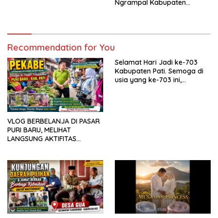
Ngrampal Kabupaten
Musa & Princes.
Sragen.
Recommendation for You
Selamat Hari Jadi ke-703
Kabupaten Pati. Semoga di
usia yang ke-703 ini,
Kabupaten Pati semakin
maju, sejahtera, dan terus
menjadi daerah yang
mampu memberikan
VLOG BERBELANJA DI PASAR
kesejahteraan bagi seluruh
PURI BARU, MELIHAT
masyarakatnya. Semoga
LANGSUNG AKTIFITAS
sinergi dan kolaborasi yang
MASYARAKAT DI PASAR
telah terjalin semakin kuat
demi mewujudkan
pembangunan yang
berkelanjutan. Dirgahayu
Kabupaten Pati ke-703.
Salam sedulur Pati Selawase.
Facebook