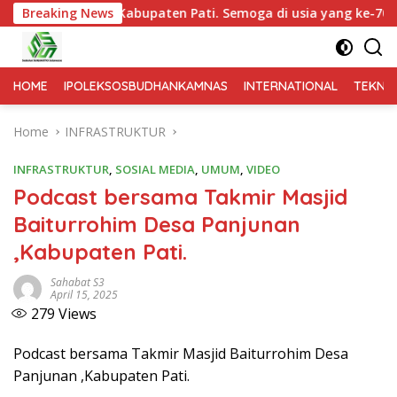
703 Kabupaten Pati. Semoga di usia yang ke-703 ini, Kabupate
Breaking News
HOME
IPOLEKSOSBUDHANKAMNAS
INTERNATIONAL
TEKNO
Home
INFRASTRUKTUR
INFRASTRUKTUR
,
SOSIAL MEDIA
,
UMUM
,
VIDEO
Podcast bersama Takmir Masjid
Baiturrohim Desa Panjunan
,Kabupaten Pati.
Sahabat S3
April 15, 2025
279
Views
Podcast bersama Takmir Masjid Baiturrohim Desa
Panjunan ,Kabupaten Pati.