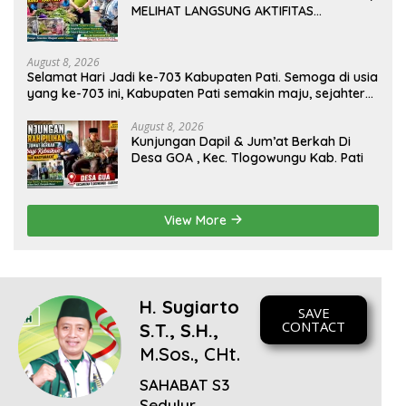
MELIHAT LANGSUNG AKTIFITAS
MASYARAKAT DI PASAR
August 8, 2026
Selamat Hari Jadi ke-703 Kabupaten Pati. Semoga di usia
yang ke-703 ini, Kabupaten Pati semakin maju, sejahtera,
dan terus menjadi daerah yang mampu memberikan
kesejahteraan bagi seluruh masyarakatnya. Semoga
August 8, 2026
Kunjungan Dapil & Jum’at Berkah Di
sinergi dan kolaborasi yang telah terjalin semakin kuat
Desa GOA , Kec. Tlogowungu Kab. Pati
demi mewujudkan pembangunan yang berkelanjutan.
Dirgahayu Kabupaten Pati ke-703. Salam sedulur Pati
Selawase. Facebook
View More
H. Sugiarto
SAVE
CONTACT
S.T., S.H.,
M.Sos., CHt.
SAHABAT S3
Sedulur