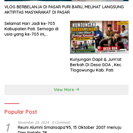
VLOG BERBELANJA DI PASAR PURI BARU, MELIHAT LANGSUNG
AKTIFITAS MASYARAKAT DI PASAR
Selamat Hari Jadi ke-703
Kabupaten Pati. Semoga di
usia yang ke-703 ini,
Kabupaten Pati semakin
maju, sejahtera, dan terus
menjadi daerah yang
mampu memberikan
Kunjungan Dapil & Jum’at
kesejahteraan bagi seluruh
Berkah Di Desa GOA , Kec.
masyarakatnya. Semoga
Tlogowungu Kab. Pati
sinergi dan kolaborasi yang
telah terjalin semakin kuat
demi mewujudkan
pembangunan yang
View More
berkelanjutan. Dirgahayu
Kabupaten Pati ke-703.
Salam sedulur Pati Selawase.
Facebook
Popular Post
1
November 20, 2024
0 Comment
Reuni Alumni Smansapa’95, 15 Oktober 2007 menuju
Dies Natalis 78