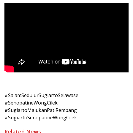
#SalamSedulurSugiartoSelawase
#SenopatineWongCilek
#SugiartoMajukanPatiRembang
#SugiartoSenopatineWongCilek
Related News