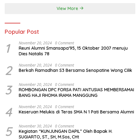
demi mewujudkan
pembangunan yang
View More
berkelanjutan. Dirgahayu
Kabupaten Pati ke-703.
Salam sedulur Pati Selawase.
Facebook
Popular Post
1
November 20, 2024
0 Comment
Reuni Alumni Smansapa’95, 15 Oktober 2007 menuju
Dies Natalis 78
2
November 20, 2024
0 Comment
Berkah Ramadhan S3 Bersama Senopatine Wong Cilik
3
November 20, 2024
0 Comment
ROMBONGAN DPC FORSA PATI ANTUSIAS MEMBERSAMAI
BANG HAJI RHOMA IRAMA MANGGUNG
4
November 20, 2024
0 Comment
Keseruan Melukis di Teras SMA N 1 Pati Bersama Alumni
5
November 30, 2024
0 Comment
Kegiatan “KUNJUNGAN DAPIL” Oleh Bapak H.
SUGIARTO, ST., SH, M.Sos, CHt