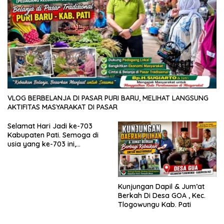
VLOG BERBELANJA DI PASAR PURI BARU, MELIHAT LANGSUNG
AKTIFITAS MASYARAKAT DI PASAR
Selamat Hari Jadi ke-703
Kabupaten Pati. Semoga di
usia yang ke-703 ini,
Kabupaten Pati semakin
maju, sejahtera, dan terus
menjadi daerah yang
mampu memberikan
Kunjungan Dapil & Jum’at
kesejahteraan bagi seluruh
Berkah Di Desa GOA , Kec.
masyarakatnya. Semoga
Tlogowungu Kab. Pati
sinergi dan kolaborasi yang
telah terjalin semakin kuat