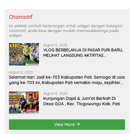
Otomotif
Ini adalah contoh keterangan untuk widget dengan kategori
otomotif, anda bisa dengan mudah memasukkannya pada
widget.
August 9, 2026
VLOG BERBELANJA DI PASAR PURI BARU,
MELIHAT LANGSUNG AKTIFITAS
MASYARAKAT DI PASAR
August 8, 2026
Selamat Hari Jadi ke-703 Kabupaten Pati. Semoga di usia
yang ke-703 ini, Kabupaten Pati semakin maju, sejahtera,
dan terus menjadi daerah yang mampu memberikan
kesejahteraan bagi seluruh masyarakatnya. Semoga
August 8, 2026
Kunjungan Dapil & Jum’at Berkah Di
sinergi dan kolaborasi yang telah terjalin semakin kuat
Desa GOA , Kec. Tlogowungu Kab. Pati
demi mewujudkan pembangunan yang berkelanjutan.
Dirgahayu Kabupaten Pati ke-703. Salam sedulur Pati
Selawase. Facebook
View More