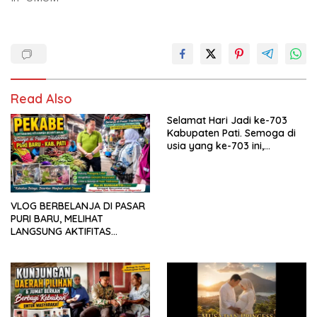
Read Also
Selamat Hari Jadi ke-703
Kabupaten Pati. Semoga di
usia yang ke-703 ini,
Kabupaten Pati semakin
maju, sejahtera, dan terus
menjadi daerah yang
mampu memberikan
VLOG BERBELANJA DI PASAR
kesejahteraan bagi seluruh
PURI BARU, MELIHAT
masyarakatnya. Semoga
LANGSUNG AKTIFITAS
sinergi dan kolaborasi yang
MASYARAKAT DI PASAR
telah terjalin semakin kuat
demi mewujudkan
pembangunan yang
berkelanjutan. Dirgahayu
Kabupaten Pati ke-703.
Salam sedulur Pati Selawase.