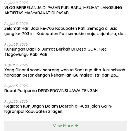
August 9, 2026
VLOG BERBELANJA DI PASAR PURI BARU, MELIHAT LANGSUNG
AKTIFITAS MASYARAKAT DI PASAR
August 8, 2026
Selamat Hari Jadi ke-703 Kabupaten Pati. Semoga di usia
yang ke-703 ini, Kabupaten Pati semakin maju, sejahtera, dan
terus menjadi daerah yang mampu memberikan
kesejahteraan bagi seluruh masyarakatnya. Semoga sinergi
August 8, 2026
Kunjungan Dapil & Jum’at Berkah Di Desa GOA , Kec.
dan kolaborasi yang telah terjalin semakin kuat demi
Tlogowungu Kab. Pati
mewujudkan pembangunan yang berkelanjutan. Dirgahayu
Kabupaten Pati ke-703. Salam sedulur Pati Selawase.
Facebook
August 7, 2026
Yang Dinanti sosok seorang wanita Saat nya tiba .kini sebuah
harapan besar dengan kehamilan iBu malisa istri dari Bp.
Sugiarto menciptakan lagu Untuk si buah hati yang berjudul
Musa & Princes.
August 5, 2026
Rapat Paripurna DPRD PROVINSI JAWA TENGAH
August 5, 2026
Kegiatan Kunjungan Dalam Daerah di Ruas jalan Galih-
Ngrampal Kabupaten Sragen.
View More