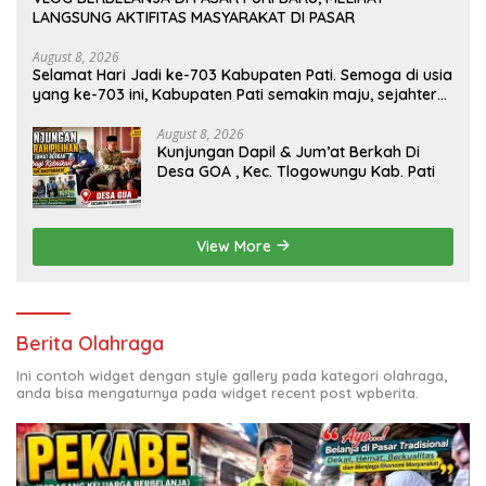
LANGSUNG AKTIFITAS MASYARAKAT DI PASAR
August 8, 2026
Selamat Hari Jadi ke-703 Kabupaten Pati. Semoga di usia
yang ke-703 ini, Kabupaten Pati semakin maju, sejahtera,
dan terus menjadi daerah yang mampu memberikan
kesejahteraan bagi seluruh masyarakatnya. Semoga
August 8, 2026
Kunjungan Dapil & Jum’at Berkah Di
sinergi dan kolaborasi yang telah terjalin semakin kuat
Desa GOA , Kec. Tlogowungu Kab. Pati
demi mewujudkan pembangunan yang berkelanjutan.
Dirgahayu Kabupaten Pati ke-703. Salam sedulur Pati
Selawase. Facebook
View More
Berita Olahraga
Ini contoh widget dengan style gallery pada kategori olahraga,
anda bisa mengaturnya pada widget recent post wpberita.