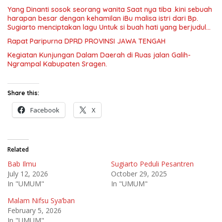
Kabupaten Pati ke-703. Salam sedulur Pati Selawase.
Yang Dinanti sosok seorang wanita Saat nya tiba .kini sebuah
Facebook
harapan besar dengan kehamilan iBu malisa istri dari Bp.
Sugiarto menciptakan lagu Untuk si buah hati yang berjudul
Musa & Princes.
Rapat Paripurna DPRD PROVINSI JAWA TENGAH
Kegiatan Kunjungan Dalam Daerah di Ruas jalan Galih-
Ngrampal Kabupaten Sragen.
Share this:
Facebook
X
Related
Bab Ilmu
Sugiarto Peduli Pesantren
July 12, 2026
October 29, 2025
In "UMUM"
In "UMUM"
Malam Nifsu Sya’ban
February 5, 2026
In "UMUM"