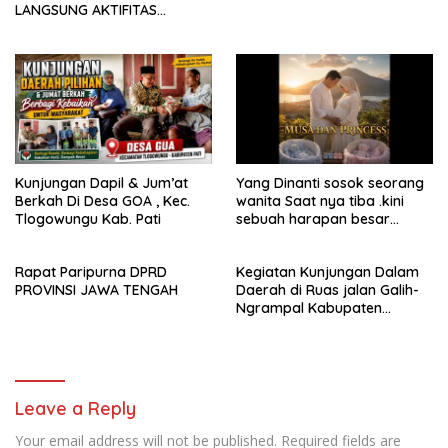
LANGSUNG AKTIFITAS
sinergi dan kolaborasi yang
MASYARAKAT DI PASAR
telah terjalin semakin kuat
demi mewujudkan
pembangunan yang
berkelanjutan. Dirgahayu
Kabupaten Pati ke-703.
Salam sedulur Pati Selawase.
Facebook
Kunjungan Dapil & Jum’at
Yang Dinanti sosok seorang
Berkah Di Desa GOA , Kec.
wanita Saat nya tiba .kini
Tlogowungu Kab. Pati
sebuah harapan besar
dengan kehamilan iBu malisa
istri dari Bp. Sugiarto
Rapat Paripurna DPRD
Kegiatan Kunjungan Dalam
menciptakan lagu Untuk si
PROVINSI JAWA TENGAH
Daerah di Ruas jalan Galih-
buah hati yang berjudul
Ngrampal Kabupaten
Musa & Princes.
Sragen.
Leave a Reply
Your email address will not be published.
Required fields are