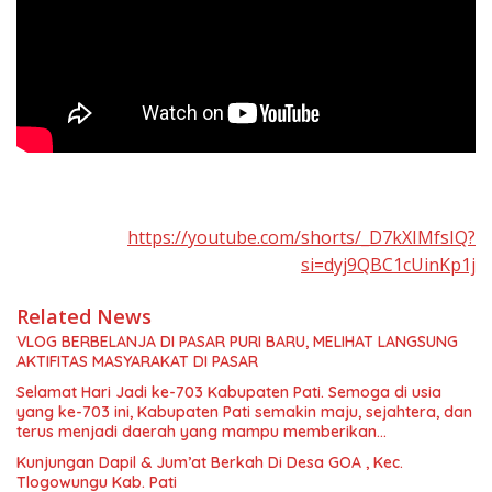
https://youtube.com/shorts/_D7kXIMfsIQ?
si=dyj9QBC1cUinKp1j
Related News
VLOG BERBELANJA DI PASAR PURI BARU, MELIHAT LANGSUNG
AKTIFITAS MASYARAKAT DI PASAR
Selamat Hari Jadi ke-703 Kabupaten Pati. Semoga di usia
yang ke-703 ini, Kabupaten Pati semakin maju, sejahtera, dan
terus menjadi daerah yang mampu memberikan
kesejahteraan bagi seluruh masyarakatnya. Semoga sinergi
Kunjungan Dapil & Jum’at Berkah Di Desa GOA , Kec.
dan kolaborasi yang telah terjalin semakin kuat demi
Tlogowungu Kab. Pati
mewujudkan pembangunan yang berkelanjutan. Dirgahayu