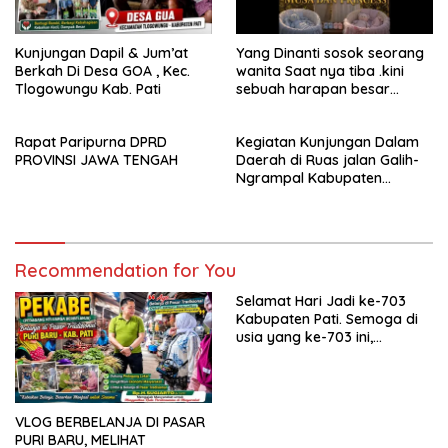
Facebook
Kunjungan Dapil & Jum’at
Yang Dinanti sosok seorang
Berkah Di Desa GOA , Kec.
wanita Saat nya tiba .kini
Tlogowungu Kab. Pati
sebuah harapan besar
dengan kehamilan iBu malisa
istri dari Bp. Sugiarto
Rapat Paripurna DPRD
Kegiatan Kunjungan Dalam
menciptakan lagu Untuk si
PROVINSI JAWA TENGAH
Daerah di Ruas jalan Galih-
buah hati yang berjudul
Ngrampal Kabupaten
Musa & Princes.
Sragen.
Recommendation for You
Selamat Hari Jadi ke-703
Kabupaten Pati. Semoga di
usia yang ke-703 ini,
Kabupaten Pati semakin
maju, sejahtera, dan terus
menjadi daerah yang
mampu memberikan
VLOG BERBELANJA DI PASAR
kesejahteraan bagi seluruh
PURI BARU, MELIHAT
masyarakatnya. Semoga