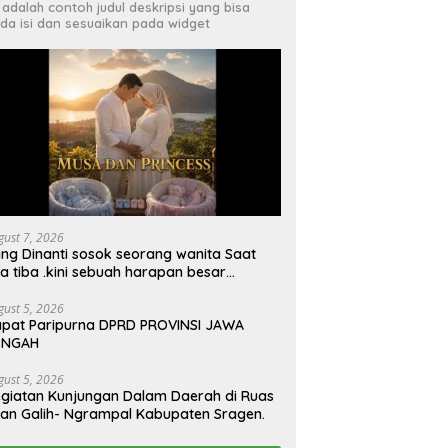
i adalah contoh judul deskripsi yang bisa
da isi dan sesuaikan pada widget
gust 7, 2026
ng Dinanti sosok seorang wanita Saat
a tiba .kini sebuah harapan besar
ngan kehamilan iBu malisa istri dari Bp.
giarto menciptakan lagu Untuk si buah
gust 5, 2026
pat Paripurna DPRD PROVINSI JAWA
ti yang berjudul Musa & Princes.
ENGAH
gust 5, 2026
giatan Kunjungan Dalam Daerah di Ruas
lan Galih- Ngrampal Kabupaten Sragen.