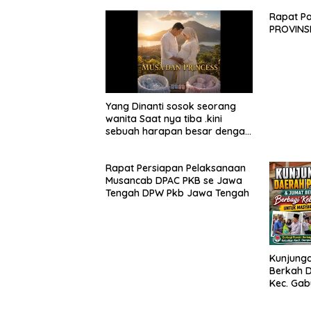
Rapat P
PROVINS
Yang Dinanti sosok seorang
wanita Saat nya tiba .kini
sebuah harapan besar dengan
kehamilan iBu malisa istri dari
Bp. Sugiarto menciptakan lagu
Rapat Persiapan Pelaksanaan
Untuk si buah hati yang
Musancab DPAC PKB se Jawa
berjudul Musa & Princes.
Tengah DPW Pkb Jawa Tengah
Kunjunga
Berkah D
Kec. Gab