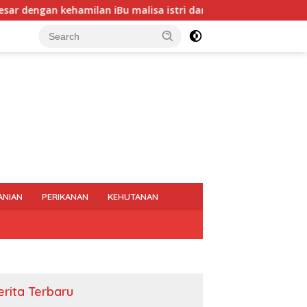
lan iBu malisa istri dari Bp. Sugiarto menciptakan lagu Untuk 
ANIAN
PERIKANAN
KEHUTANAN
erita Terbaru