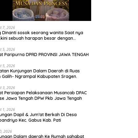
t 7, 2026
 Dinanti sosok seorang wanita Saat nya
 .kini sebuah harapan besar dengan
milan iBu malisa istri dari Bp. Sugiarto
iptakan lagu Untuk si buah hati yang
t 5, 2026
at Paripurna DPRD PROVINSI JAWA TENGAH
udul Musa & Princes.
t 5, 2026
atan Kunjungan Dalam Daerah di Ruas
n Galih- Ngrampal Kabupaten Sragen.
t 3, 2026
t Persiapan Pelaksanaan Musancab DPAC
 se Jawa Tengah DPW Pkb Jawa Tengah
t 1, 2026
ungan Dapil & Jum’at Berkah Di Desa
pandriyo Kec. Gabus Kab. Pati
30, 2026
jungan Dalam daerah Ke Rumah sahabat