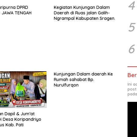
4
aripurna DPRD
Kegiatan Kunjungan Dalam
I JAWA TENGAH
Daerah di Ruas jalan Galih-
Ngrampal Kabupaten Sragen.
5
6
Kunjungan Dalam daerah Ke
Ber
Rumah sahabat Bp.
Ini 
Nurulfurqon
post
pada
n Dapil & Jum’at
i Desa Koripandriyo
us Kab. Pati