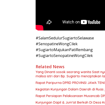
#SalamSedulurSugiartoSelawase
#SenopatineWongCilek
#SugiartoMajukanPatiRembang
#SugiartoSenopatineWongCilek
Related News
Yang Dinanti sosok seorang wanita Saat ny
malisa istri dari Bp. Sugiarto menciptakan l
Rapat Paripurna DPRD PROVINSI JAWA TEN
Kegiatan Kunjungan Dalam Daerah di Ruas 
Rapat Persiapan Pelaksanaan Musancab D
Kunjungan Dapil & Jum’at Berkah Di Desa Ko