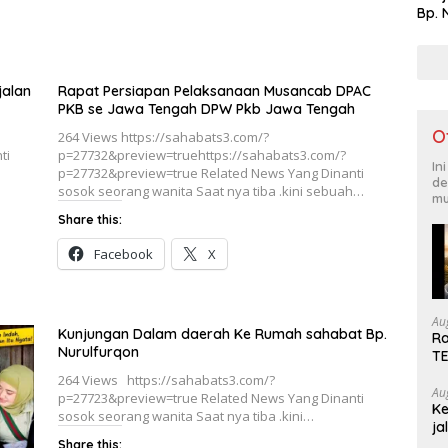
Bp. 
jalan
Rapat Persiapan Pelaksanaan Musancab DPAC
PKB se Jawa Tengah DPW Pkb Jawa Tengah
O
264 Views https://sahabats3.com/?
ti
p=27732&preview=truehttps://sahabats3.com/?
In
p=27732&preview=true Related News Yang Dinanti
de
sosok seorang wanita Saat nya tiba .kini sebuah…
mu
Share this:
Facebook
X
Au
Kunjungan Dalam daerah Ke Rumah sahabat Bp.
Ra
Nurulfurqon
T
264 Views https://sahabats3.com/?
Au
p=27723&preview=true Related News Yang Dinanti
Ke
sosok seorang wanita Saat nya tiba .kini…
ja
Share this: