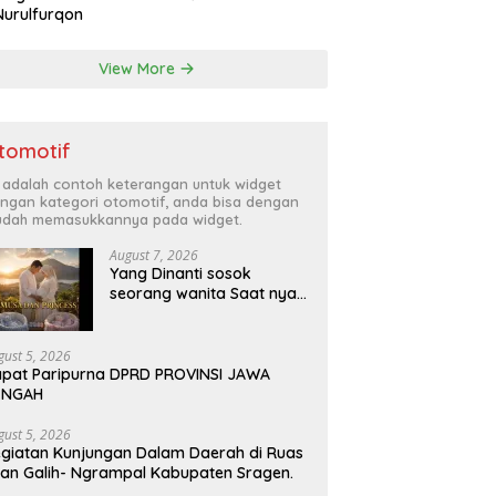
Nurulfurqon
View More
tomotif
i adalah contoh keterangan untuk widget
ngan kategori otomotif, anda bisa dengan
dah memasukkannya pada widget.
August 7, 2026
Yang Dinanti sosok
seorang wanita Saat nya
tiba .kini sebuah harapan
besar dengan kehamilan
iBu malisa istri dari Bp.
gust 5, 2026
Sugiarto menciptakan lagu
pat Paripurna DPRD PROVINSI JAWA
Untuk si buah hati yang
ENGAH
berjudul Musa & Princes.
gust 5, 2026
giatan Kunjungan Dalam Daerah di Ruas
lan Galih- Ngrampal Kabupaten Sragen.