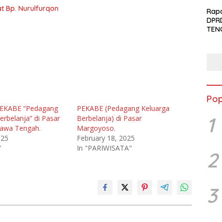
menc
 Bp. Nurulfurqon
berj
Rapa
DPR
TEN
Pop
PEKABE “Pedagang
PEKABE (Pedagang Keluarga
1
erbelanja” di Pasar
Berbelanja) di Pasar
 Jawa Tengah.
Margoyoso.
025
February 18, 2025
"
In "PARIWISATA"
2
3