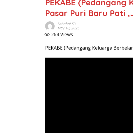
PEKABE (Pedangang Ke
Pasar Puri Baru Pati 
Sahabat S3
May 10, 2025
264
Views
PEKABE (Pedangang Keluarga Berbelanja