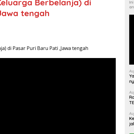
luarga Berbelanja) di
In
an
,Jawa tengah
) di Pasar Puri Baru Pati ,Jawa tengah
Au
Ya
ny
de
Su
Au
Ra
ha
T
Au
Ke
ja