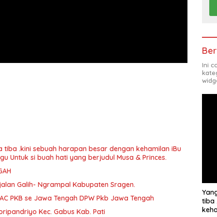
Ber
Ini 
kate
widg
a tiba .kini sebuah harapan besar dengan kehamilan iBu
agu Untuk si buah hati yang berjudul Musa & Princes.
GAH
jalan Galih- Ngrampal Kabupaten Sragen.
Yang
PAC PKB se Jawa Tengah DPW Pkb Jawa Tengah
tiba
keha
ripandriyo Kec. Gabus Kab. Pati