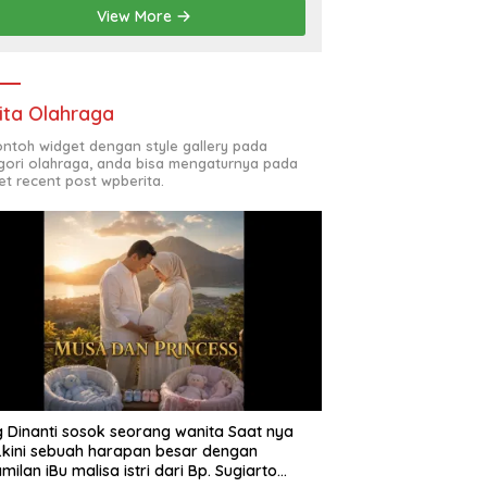
View More
ita Olahraga
contoh widget dengan style gallery pada
gori olahraga, anda bisa mengaturnya pada
et recent post wpberita.
 Dinanti sosok seorang wanita Saat nya
 .kini sebuah harapan besar dengan
milan iBu malisa istri dari Bp. Sugiarto