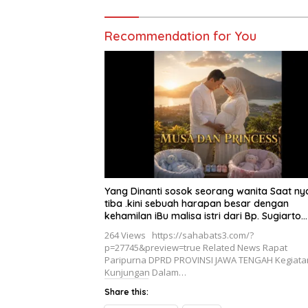
Recommendation for You
Yang Dinanti sosok seorang wanita Saat ny
tiba .kini sebuah harapan besar dengan
kehamilan iBu malisa istri dari Bp. Sugiarto
menciptakan lagu Untuk si buah hati yang
264 Views https://sahabats3.com/?
berjudul Musa & Princes.
p=27745&preview=true Related News Rapat
Paripurna DPRD PROVINSI JAWA TENGAH Kegiata
Kunjungan Dalam…
Share this: