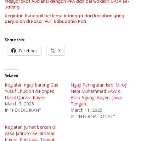
Masyarakat Audiensi dengan PPA dan perwakilan GP3A se-
Jateng
Kegiatan Kundapil bertemu tetangga dari karaban yang
berjualan di Pasar Puri kabupaten Pati.
Share this:
Facebook
X
Related
Kegiatan ngaji bareng Gus
Ngaji Peringatan Isro’ Miroj’
Yusuf Chudlori diPonpes
Nabi Muhammad SAW di
Darul Qur’an ,Kayen
Bolo Agung ,Kayen, Jawa
March 3, 2025
Tengah.
In "PENDIDIKAN"
March 11, 2025
In "INTERNATIONAL"
Kegiatan Jumat berkah di
desa Jatiroto Kecamatan
Kayen ,Pati Jawa Tengah.