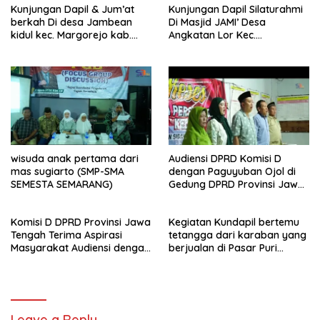
Kunjungan Dapil & Jum’at
Kunjungan Dapil Silaturahmi
berkah Di desa Jambean
Di Masjid JAMI’ Desa
kidul kec. Margorejo kab.
Angkatan Lor Kec.
Pati
Tambakromo Kab. Pati
wisuda anak pertama dari
Audiensi DPRD Komisi D
mas sugiarto (SMP-SMA
dengan Paguyuban Ojol di
SEMESTA SEMARANG)
Gedung DPRD Provinsi Jawa
Tengah
Komisi D DPRD Provinsi Jawa
Kegiatan Kundapil bertemu
Tengah Terima Aspirasi
tetangga dari karaban yang
Masyarakat Audiensi dengan
berjualan di Pasar Puri
PPA dan perwakilan GP3A se-
kabupaten Pati.
Jateng
Leave a Reply