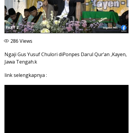
286
Views
Ngaji Gus Yusuf Chulori diPonpes Darul Qur’an ,Kayen,
Jawa Tengah.k
link selengkapnya :