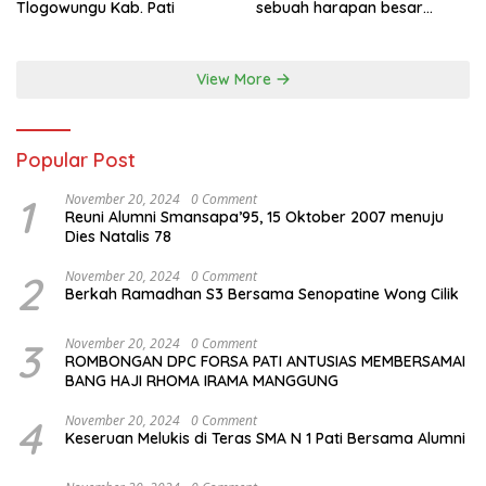
Tlogowungu Kab. Pati
sebuah harapan besar
dengan kehamilan iBu malisa
istri dari Bp. Sugiarto
menciptakan lagu Untuk si
View More
buah hati yang berjudul
Musa & Princes.
Popular Post
1
November 20, 2024
0 Comment
Reuni Alumni Smansapa’95, 15 Oktober 2007 menuju
Dies Natalis 78
2
November 20, 2024
0 Comment
Berkah Ramadhan S3 Bersama Senopatine Wong Cilik
3
November 20, 2024
0 Comment
ROMBONGAN DPC FORSA PATI ANTUSIAS MEMBERSAMAI
BANG HAJI RHOMA IRAMA MANGGUNG
4
November 20, 2024
0 Comment
Keseruan Melukis di Teras SMA N 1 Pati Bersama Alumni