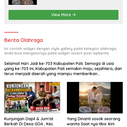
dengan kehamilan iBu malisa istri dari
Bp. Sugiarto menciptakan lagu Untuk si
buah hati yang berjudul Musa & Princes.
View More
Berita Olahraga
Ini contoh widget dengan style gallery pada kategori olahraga,
anda bisa mengaturnya pada widget recent post wpberita.
Selamat Hari Jadi ke-703 Kabupaten Pati. Semoga di usia
yang ke-703 ini, Kabupaten Pati semakin maju, sejahtera, dan
terus menjadi daerah yang mampu memberikan
kesejahteraan bagi seluruh masyarakatnya. Semoga sinergi
dan kolaborasi yang telah terjalin semakin kuat demi
mewujudkan pembangunan yang berkelanjutan. Dirgahayu
Kabupaten Pati ke-703. Salam sedulur Pati Selawase.
Facebook
Kunjungan Dapil & Jum’at
Yang Dinanti sosok seorang
Berkah Di Desa GOA , Kec.
wanita Saat nya tiba .kini