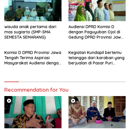
wisuda anak pertama dari
Audiensi DPRD Komisi D
mas sugiarto (SMP-SMA
dengan Paguyuban Ojol di
SEMESTA SEMARANG)
Gedung DPRD Provinsi Jawa
Tengah
Komisi D DPRD Provinsi Jawa
Kegiatan Kundapil bertemu
Tengah Terima Aspirasi
tetangga dari karaban yang
Masyarakat Audiensi dengan
berjualan di Pasar Puri
PPA dan perwakilan GP3A se-
kabupaten Pati.
Jateng
Recommendation for You