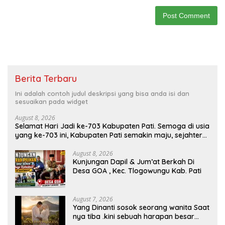
Berita Terbaru
Ini adalah contoh judul deskripsi yang bisa anda isi dan
sesuaikan pada widget
August 8, 2026
Selamat Hari Jadi ke-703 Kabupaten Pati. Semoga di usia
yang ke-703 ini, Kabupaten Pati semakin maju, sejahtera,
dan terus menjadi daerah yang mampu memberikan
kesejahteraan bagi seluruh masyarakatnya. Semoga
August 8, 2026
Kunjungan Dapil & Jum’at Berkah Di
sinergi dan kolaborasi yang telah terjalin semakin kuat
Desa GOA , Kec. Tlogowungu Kab. Pati
demi mewujudkan pembangunan yang berkelanjutan.
Dirgahayu Kabupaten Pati ke-703. Salam sedulur Pati
Selawase. Facebook
August 7, 2026
Yang Dinanti sosok seorang wanita Saat
nya tiba .kini sebuah harapan besar