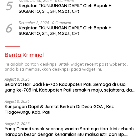
5
November 30, 2024
0 Comment
Kegiatan “KUNJUNGAN DAPIL” Oleh Bapak H.
SUGIARTO, ST., SH, M.Sos, CHt
6
December 2, 2024
0 Comment
Kegiatan “KUNJUNGAN DAPIL” Oleh Bapak H.
SUGIARTO, ST., SH, M.Sos, CHt
Berita Kriminal
Ini adalah contoh deskripsi untuk widget recent post wpberita,
anda bisa memasukkan deskripsi pada widget ini.
August 8, 2026
Selamat Hari Jadi ke-703 Kabupaten Pati. Semoga di usia
yang ke-703 ini, Kabupaten Pati semakin maju, sejahtera, dan
terus menjadi daerah yang mampu memberikan
kesejahteraan bagi seluruh masyarakatnya. Semoga sinergi
August 8, 2026
Kunjungan Dapil & Jum’at Berkah Di Desa GOA , Kec.
dan kolaborasi yang telah terjalin semakin kuat demi
Tlogowungu Kab. Pati
mewujudkan pembangunan yang berkelanjutan. Dirgahayu
Kabupaten Pati ke-703. Salam sedulur Pati Selawase.
Facebook
August 7, 2026
Yang Dinanti sosok seorang wanita Saat nya tiba .kini sebuah
harapan besar dengan kehamilan iBu malisa istri dari Bp.
Sugiarto menciptakan lagu Untuk si buah hati yang berjudul