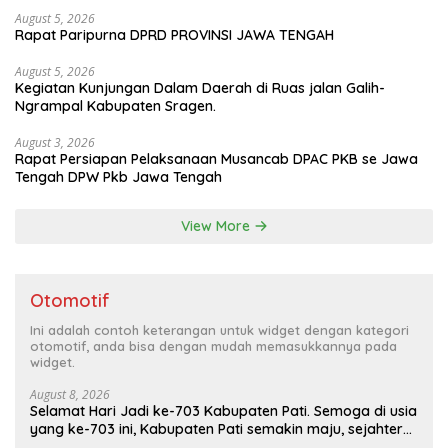
Musa & Princes.
August 5, 2026
Rapat Paripurna DPRD PROVINSI JAWA TENGAH
August 5, 2026
Kegiatan Kunjungan Dalam Daerah di Ruas jalan Galih-
Ngrampal Kabupaten Sragen.
August 3, 2026
Rapat Persiapan Pelaksanaan Musancab DPAC PKB se Jawa
Tengah DPW Pkb Jawa Tengah
View More
Otomotif
Ini adalah contoh keterangan untuk widget dengan kategori
otomotif, anda bisa dengan mudah memasukkannya pada
widget.
August 8, 2026
Selamat Hari Jadi ke-703 Kabupaten Pati. Semoga di usia
yang ke-703 ini, Kabupaten Pati semakin maju, sejahtera,
dan terus menjadi daerah yang mampu memberikan