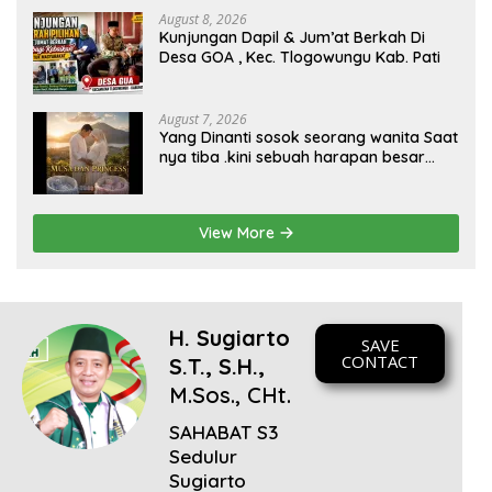
kesejahteraan bagi seluruh masyarakatnya. Semoga
August 8, 2026
Kunjungan Dapil & Jum’at Berkah Di
sinergi dan kolaborasi yang telah terjalin semakin kuat
Desa GOA , Kec. Tlogowungu Kab. Pati
demi mewujudkan pembangunan yang berkelanjutan.
Dirgahayu Kabupaten Pati ke-703. Salam sedulur Pati
Selawase. Facebook
August 7, 2026
Yang Dinanti sosok seorang wanita Saat
nya tiba .kini sebuah harapan besar
dengan kehamilan iBu malisa istri dari
Bp. Sugiarto menciptakan lagu Untuk si
buah hati yang berjudul Musa & Princes.
View More
H. Sugiarto
SAVE
CONTACT
S.T., S.H.,
M.Sos., CHt.
SAHABAT S3
Sedulur
Sugiarto