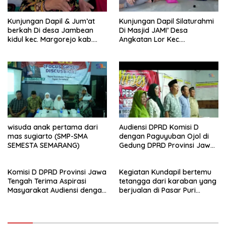
Kunjungan Dapil & Jum’at
Kunjungan Dapil Silaturahmi
berkah Di desa Jambean
Di Masjid JAMI’ Desa
kidul kec. Margorejo kab.
Angkatan Lor Kec.
Pati
Tambakromo Kab. Pati
wisuda anak pertama dari
Audiensi DPRD Komisi D
mas sugiarto (SMP-SMA
dengan Paguyuban Ojol di
SEMESTA SEMARANG)
Gedung DPRD Provinsi Jawa
Tengah
Komisi D DPRD Provinsi Jawa
Kegiatan Kundapil bertemu
Tengah Terima Aspirasi
tetangga dari karaban yang
Masyarakat Audiensi dengan
berjualan di Pasar Puri
PPA dan perwakilan GP3A se-
kabupaten Pati.
Jateng