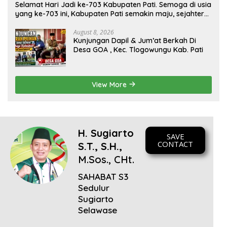
Selamat Hari Jadi ke-703 Kabupaten Pati. Semoga di usia
yang ke-703 ini, Kabupaten Pati semakin maju, sejahtera,
dan terus menjadi daerah yang mampu memberikan
kesejahteraan bagi seluruh masyarakatnya. Semoga
August 8, 2026
Kunjungan Dapil & Jum’at Berkah Di
sinergi dan kolaborasi yang telah terjalin semakin kuat
Desa GOA , Kec. Tlogowungu Kab. Pati
demi mewujudkan pembangunan yang berkelanjutan.
Dirgahayu Kabupaten Pati ke-703. Salam sedulur Pati
Selawase. Facebook
View More
H. Sugiarto
SAVE
CONTACT
S.T., S.H.,
M.Sos., CHt.
SAHABAT S3
Sedulur
Sugiarto
Selawase