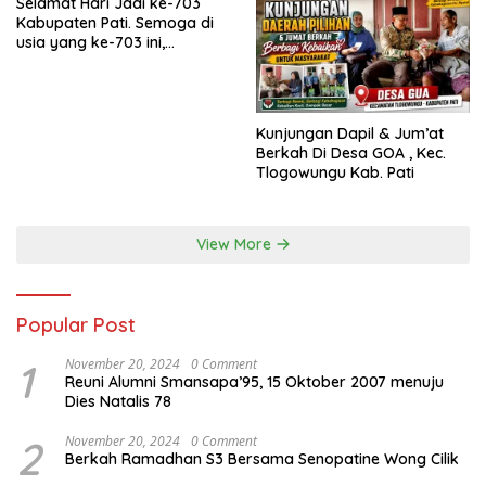
Selamat Hari Jadi ke-703
Kabupaten Pati. Semoga di
usia yang ke-703 ini,
Kabupaten Pati semakin
maju, sejahtera, dan terus
menjadi daerah yang
mampu memberikan
Kunjungan Dapil & Jum’at
kesejahteraan bagi seluruh
Berkah Di Desa GOA , Kec.
masyarakatnya. Semoga
Tlogowungu Kab. Pati
sinergi dan kolaborasi yang
telah terjalin semakin kuat
demi mewujudkan
pembangunan yang
View More
berkelanjutan. Dirgahayu
Kabupaten Pati ke-703.
Salam sedulur Pati Selawase.
Facebook
Popular Post
1
November 20, 2024
0 Comment
Reuni Alumni Smansapa’95, 15 Oktober 2007 menuju
Dies Natalis 78
2
November 20, 2024
0 Comment
Berkah Ramadhan S3 Bersama Senopatine Wong Cilik