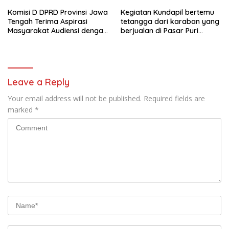
Komisi D DPRD Provinsi Jawa
Kegiatan Kundapil bertemu
Tengah Terima Aspirasi
tetangga dari karaban yang
Masyarakat Audiensi dengan
berjualan di Pasar Puri
PPA dan perwakilan GP3A se-
kabupaten Pati.
Jateng
Leave a Reply
Your email address will not be published.
Required fields are
marked
*