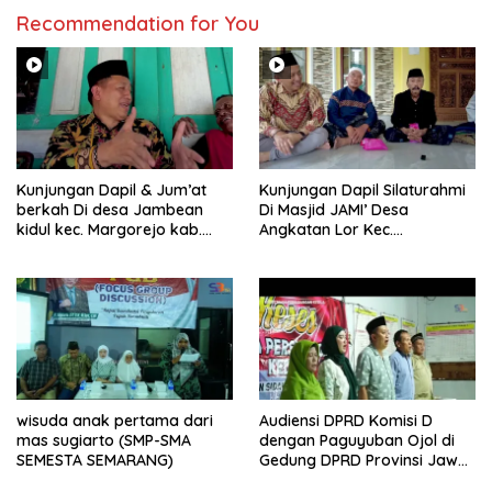
Recommendation for You
Kunjungan Dapil & Jum’at
Kunjungan Dapil Silaturahmi
berkah Di desa Jambean
Di Masjid JAMI’ Desa
kidul kec. Margorejo kab.
Angkatan Lor Kec.
Pati
Tambakromo Kab. Pati
wisuda anak pertama dari
Audiensi DPRD Komisi D
mas sugiarto (SMP-SMA
dengan Paguyuban Ojol di
SEMESTA SEMARANG)
Gedung DPRD Provinsi Jawa
Tengah