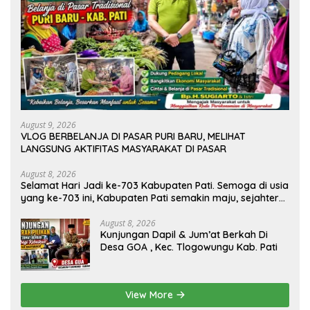
August 9, 2026
VLOG BERBELANJA DI PASAR PURI BARU, MELIHAT
LANGSUNG AKTIFITAS MASYARAKAT DI PASAR
August 8, 2026
Selamat Hari Jadi ke-703 Kabupaten Pati. Semoga di usia
yang ke-703 ini, Kabupaten Pati semakin maju, sejahtera,
dan terus menjadi daerah yang mampu memberikan
kesejahteraan bagi seluruh masyarakatnya. Semoga
August 8, 2026
Kunjungan Dapil & Jum’at Berkah Di
sinergi dan kolaborasi yang telah terjalin semakin kuat
Desa GOA , Kec. Tlogowungu Kab. Pati
demi mewujudkan pembangunan yang berkelanjutan.
Dirgahayu Kabupaten Pati ke-703. Salam sedulur Pati
Selawase. Facebook
View More