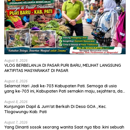
August 9, 2026
VLOG BERBELANJA DI PASAR PURI BARU, MELIHAT LANGSUNG
AKTIFITAS MASYARAKAT DI PASAR
August 8, 2026
Selamat Hari Jadi ke-703 Kabupaten Pati. Semoga di usia
yang ke-703 ini, Kabupaten Pati semakin maju, sejahtera, dan
terus menjadi daerah yang mampu memberikan
kesejahteraan bagi seluruh masyarakatnya. Semoga sinergi
August 8, 2026
Kunjungan Dapil & Jum’at Berkah Di Desa GOA , Kec.
dan kolaborasi yang telah terjalin semakin kuat demi
Tlogowungu Kab. Pati
mewujudkan pembangunan yang berkelanjutan. Dirgahayu
Kabupaten Pati ke-703. Salam sedulur Pati Selawase.
Facebook
August 7, 2026
Yang Dinanti sosok seorang wanita Saat nya tiba .kini sebuah