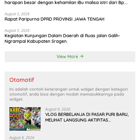
harapan besar dengan kehamilan iBu malisa istri dari Bp.
Sugiarto menciptakan lagu Untuk si buah hati yang berjudul
Musa & Princes.
August 5, 2026
Rapat Paripurna DPRD PROVINSI JAWA TENGAH
August 5, 2026
Kegiatan Kunjungan Dalam Daerah di Ruas jalan Galih-
Ngrampal Kabupaten Sragen.
View More
Otomotif
Ini adalah contoh keterangan untuk widget dengan kategori
otomotif, anda bisa dengan mudah memasukkannya pada
widget.
August 9, 2026
VLOG BERBELANJA DI PASAR PURI BARU,
MELIHAT LANGSUNG AKTIFITAS
MASYARAKAT DI PASAR
August 8, 2026