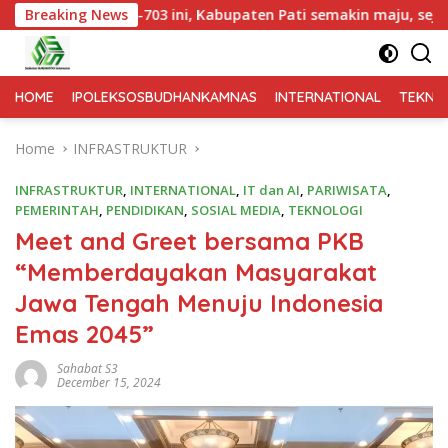
ini, Kabupaten Pati semakin maju, sejahtera, dan terus menja
Breaking News
HOME
IPOLEKSOSBUDHANKAMNAS
INTERNATIONAL
TEKNO
Home
INFRASTRUKTUR
INFRASTRUKTUR
,
INTERNATIONAL
,
IT dan AI
,
PARIWISATA
,
PEMERINTAH
,
PENDIDIKAN
,
SOSIAL MEDIA
,
TEKNOLOGI
Meet and Greet bersama PKB
“Memberdayakan Masyarakat
Jawa Tengah Menuju Indonesia
Emas 2045”
Sahabat S3
December 15, 2024