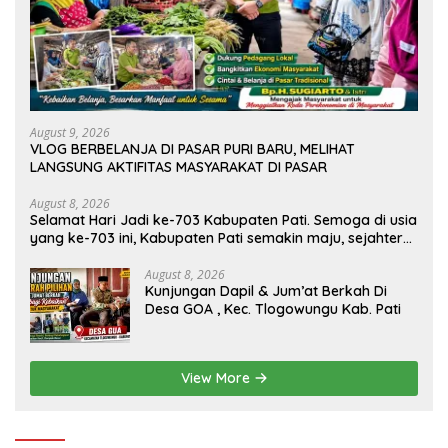
August 9, 2026
VLOG BERBELANJA DI PASAR PURI BARU, MELIHAT
LANGSUNG AKTIFITAS MASYARAKAT DI PASAR
August 8, 2026
Selamat Hari Jadi ke-703 Kabupaten Pati. Semoga di usia
yang ke-703 ini, Kabupaten Pati semakin maju, sejahtera,
dan terus menjadi daerah yang mampu memberikan
kesejahteraan bagi seluruh masyarakatnya. Semoga
August 8, 2026
Kunjungan Dapil & Jum’at Berkah Di
sinergi dan kolaborasi yang telah terjalin semakin kuat
Desa GOA , Kec. Tlogowungu Kab. Pati
demi mewujudkan pembangunan yang berkelanjutan.
Dirgahayu Kabupaten Pati ke-703. Salam sedulur Pati
Selawase. Facebook
View More