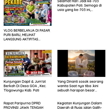
Selamat Hari Jadi ke-703
Kabupaten Pati. Semoga di
usia yang ke-703 ini,
Kabupaten Pati semakin
maju, sejahtera, dan terus
menjadi daerah yang
mampu memberikan
VLOG BERBELANJA DI PASAR
kesejahteraan bagi seluruh
PURI BARU, MELIHAT
masyarakatnya. Semoga
LANGSUNG AKTIFITAS
sinergi dan kolaborasi yang
MASYARAKAT DI PASAR
telah terjalin semakin kuat
demi mewujudkan
pembangunan yang
berkelanjutan. Dirgahayu
Kabupaten Pati ke-703.
Salam sedulur Pati Selawase.
Facebook
Kunjungan Dapil & Jum’at
Yang Dinanti sosok seorang
Berkah Di Desa GOA , Kec.
wanita Saat nya tiba .kini
Tlogowungu Kab. Pati
sebuah harapan besar
dengan kehamilan iBu malisa
istri dari Bp. Sugiarto
Rapat Paripurna DPRD
Kegiatan Kunjungan Dalam
menciptakan lagu Untuk si
PROVINSI JAWA TENGAH
Daerah di Ruas jalan Galih-
buah hati yang berjudul