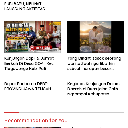
PURI BARU, MELIHAT
masyarakatnya. Semoga
LANGSUNG AKTIFITAS
sinergi dan kolaborasi yang
MASYARAKAT DI PASAR
telah terjalin semakin kuat
demi mewujudkan
pembangunan yang
berkelanjutan. Dirgahayu
Kabupaten Pati ke-703.
Salam sedulur Pati Selawase.
Facebook
Kunjungan Dapil & Jum’at
Yang Dinanti sosok seorang
Berkah Di Desa GOA , Kec.
wanita Saat nya tiba .kini
Tlogowungu Kab. Pati
sebuah harapan besar
dengan kehamilan iBu malisa
istri dari Bp. Sugiarto
Rapat Paripurna DPRD
Kegiatan Kunjungan Dalam
menciptakan lagu Untuk si
PROVINSI JAWA TENGAH
Daerah di Ruas jalan Galih-
buah hati yang berjudul
Ngrampal Kabupaten
Musa & Princes.
Sragen.
Recommendation for You