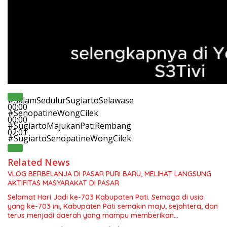
#SalamSedulurSugiartoSelawase
00:00
#SenopatineWongCilek
00:00
#SugiartoMajukanPatiRembang
02:01
#SugiartoSenopatineWongCilek
Related News
VLOG BERBELANJA DI PASAR PURI BARU, MELIHAT LANGSUNG
AKTIFITAS MASYARAKAT DI PASAR
Selamat Hari Jadi ke-703 Kabupaten Pati. Semoga di usia
yang ke-703 ini, Kabupaten Pati semakin maju, sejahtera, dan
terus menjadi daerah yang mampu memberikan
kesejahteraan bagi seluruh masyarakatnya. Semoga sinergi