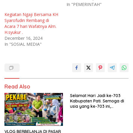
In "PEMERINTAH"
Kegiatan Ngaji Bersama KH
Syarofudin Rembang di
Acara 7 hari Wafatnya Alm.
H.syukur .
December 16, 2024
In "SOSIAL MEDIA"
Read Also
Selamat Hari Jadi ke-703
Kabupaten Pati. Semoga di
usia yang ke-703 ini,
Kabupaten Pati semakin
maju, sejahtera, dan terus
menjadi daerah yang
mampu memberikan
VLOG BERBELANJA DI PASAR
kesejahteraan bagi seluruh