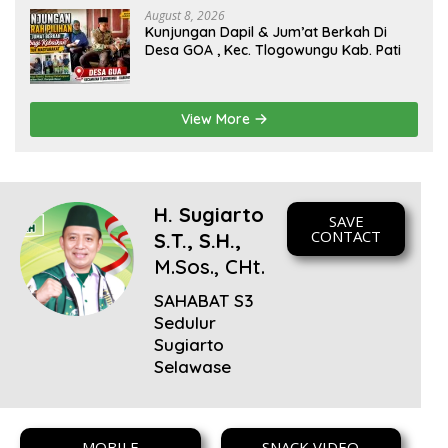
kesejahteraan bagi seluruh masyarakatnya. Semoga
August 8, 2026
Kunjungan Dapil & Jum’at Berkah Di
sinergi dan kolaborasi yang telah terjalin semakin kuat
Desa GOA , Kec. Tlogowungu Kab. Pati
demi mewujudkan pembangunan yang berkelanjutan.
Dirgahayu Kabupaten Pati ke-703. Salam sedulur Pati
Selawase. Facebook
View More
H. Sugiarto
SAVE
CONTACT
S.T., S.H.,
M.Sos., CHt.
SAHABAT S3
Sedulur
Sugiarto
Selawase
MOBILE
SNACK VIDEO