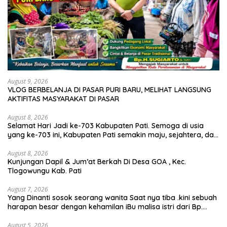
August 9, 2026
VLOG BERBELANJA DI PASAR PURI BARU, MELIHAT LANGSUNG
AKTIFITAS MASYARAKAT DI PASAR
August 8, 2026
Selamat Hari Jadi ke-703 Kabupaten Pati. Semoga di usia
yang ke-703 ini, Kabupaten Pati semakin maju, sejahtera, dan
terus menjadi daerah yang mampu memberikan
kesejahteraan bagi seluruh masyarakatnya. Semoga sinergi
August 8, 2026
Kunjungan Dapil & Jum’at Berkah Di Desa GOA , Kec.
dan kolaborasi yang telah terjalin semakin kuat demi
Tlogowungu Kab. Pati
mewujudkan pembangunan yang berkelanjutan. Dirgahayu
Kabupaten Pati ke-703. Salam sedulur Pati Selawase.
Facebook
August 7, 2026
Yang Dinanti sosok seorang wanita Saat nya tiba .kini sebuah
harapan besar dengan kehamilan iBu malisa istri dari Bp.
Sugiarto menciptakan lagu Untuk si buah hati yang berjudul
Musa & Princes.
August 5, 2026