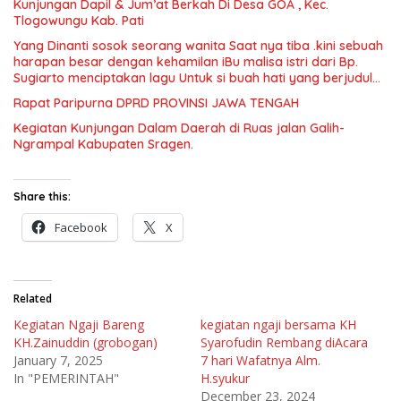
Kunjungan Dapil & Jum’at Berkah Di Desa GOA , Kec.
dan kolaborasi yang telah terjalin semakin kuat demi
Tlogowungu Kab. Pati
mewujudkan pembangunan yang berkelanjutan. Dirgahayu
Kabupaten Pati ke-703. Salam sedulur Pati Selawase.
Yang Dinanti sosok seorang wanita Saat nya tiba .kini sebuah
Facebook
harapan besar dengan kehamilan iBu malisa istri dari Bp.
Sugiarto menciptakan lagu Untuk si buah hati yang berjudul
Musa & Princes.
Rapat Paripurna DPRD PROVINSI JAWA TENGAH
Kegiatan Kunjungan Dalam Daerah di Ruas jalan Galih-
Ngrampal Kabupaten Sragen.
Share this:
Facebook
X
Related
Kegiatan Ngaji Bareng
kegiatan ngaji bersama KH
KH.Zainuddin (grobogan)
Syarofudin Rembang diAcara
January 7, 2025
7 hari Wafatnya Alm.
In "PEMERINTAH"
H.syukur
December 23, 2024