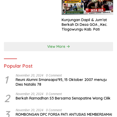
Kabupaten Pati semakin
maju, sejahtera, dan terus
menjadi daerah yang
mampu memberikan
Kunjungan Dapil & Jum’at
kesejahteraan bagi seluruh
Berkah Di Desa GOA , Kec.
masyarakatnya. Semoga
Tlogowungu Kab. Pati
sinergi dan kolaborasi yang
telah terjalin semakin kuat
demi mewujudkan
pembangunan yang
View More
berkelanjutan. Dirgahayu
Kabupaten Pati ke-703.
Salam sedulur Pati Selawase.
Facebook
Popular Post
1
November 20, 2024
0 Comment
Reuni Alumni Smansapa’95, 15 Oktober 2007 menuju
Dies Natalis 78
2
November 20, 2024
0 Comment
Berkah Ramadhan S3 Bersama Senopatine Wong Cilik
3
November 20, 2024
0 Comment
ROMBONGAN DPC FORSA PATI ANTUSIAS MEMBERSAMAI