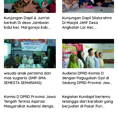
Kunjungan Dapil & Jum’at
Kunjungan Dapil Silaturahmi
berkah Di desa Jambean
Di Masjid JAMI’ Desa
kidul kec. Margorejo kab.
Angkatan Lor Kec.
Pati
Tambakromo Kab. Pati
wisuda anak pertama dari
Audiensi DPRD Komisi D
mas sugiarto (SMP-SMA
dengan Paguyuban Ojol di
SEMESTA SEMARANG)
Gedung DPRD Provinsi Jawa
Tengah
Komisi D DPRD Provinsi Jawa
Kegiatan Kundapil bertemu
Tengah Terima Aspirasi
tetangga dari karaban yang
Masyarakat Audiensi dengan
berjualan di Pasar Puri
PPA dan perwakilan GP3A se-
kabupaten Pati.
Jateng