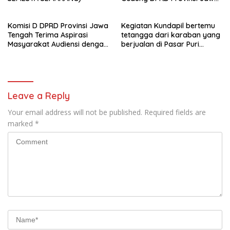
Tengah
Komisi D DPRD Provinsi Jawa
Kegiatan Kundapil bertemu
Tengah Terima Aspirasi
tetangga dari karaban yang
Masyarakat Audiensi dengan
berjualan di Pasar Puri
PPA dan perwakilan GP3A se-
kabupaten Pati.
Jateng
Leave a Reply
Your email address will not be published.
Required fields are
marked
*