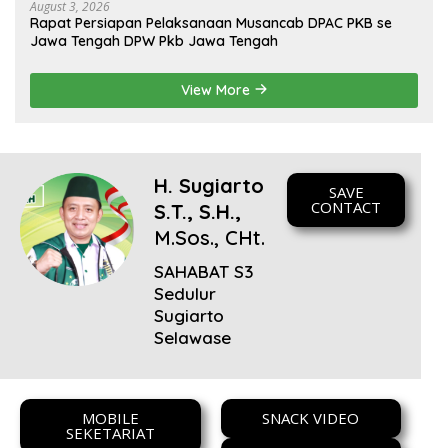
August 3, 2026
Rapat Persiapan Pelaksanaan Musancab DPAC PKB se
Jawa Tengah DPW Pkb Jawa Tengah
View More
H. Sugiarto
SAVE
CONTACT
S.T., S.H.,
M.Sos., CHt.
SAHABAT S3
Sedulur
Sugiarto
Selawase
MOBILE
SNACK VIDEO
SEKETARIAT