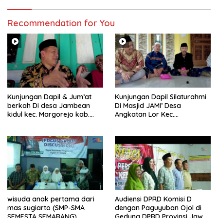
Recommendation for You
Kunjungan Dapil & Jum’at
Kunjungan Dapil Silaturahmi
berkah Di desa Jambean
Di Masjid JAMI’ Desa
kidul kec. Margorejo kab.
Angkatan Lor Kec.
Pati
Tambakromo Kab. Pati
wisuda anak pertama dari
Audiensi DPRD Komisi D
mas sugiarto (SMP-SMA
dengan Paguyuban Ojol di
SEMESTA SEMARANG)
Gedung DPRD Provinsi Jawa