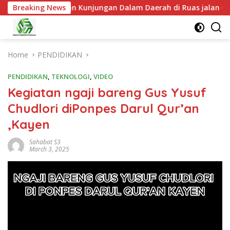
egiatan Kunjungan Dalam Daerah di Ruas jalan Galih- Ngrampa
Breaking News
Home
PENDIDIKAN
PENDIDIKAN
,
TEKNOLOGI
,
VIDEO
Kegiatan ngaji bareng Gus Yusuf
Chudlori diPonpes Darul Qur’an
,Kayen
Sahabat S3
March 3, 2025