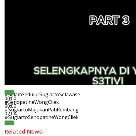
#SalamSedulurSugiartoSelawase
00:00
#SenopatineWongCilek
00:00
#SugiartoMajukanPatiRembang
02:04
#SugiartoSenopatineWongCilek
Related News