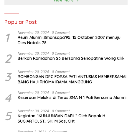
Popular Post
1
November 20, 2024
0 Comment
Reuni Alumni Smansapa’95, 15 Oktober 2007 menuju
Dies Natalis 78
2
November 20, 2024
0 Comment
Berkah Ramadhan S3 Bersama Senopatine Wong Cilik
3
November 20, 2024
0 Comment
ROMBONGAN DPC FORSA PATI ANTUSIAS MEMBERSAMAI
BANG HAJI RHOMA IRAMA MANGGUNG
4
November 20, 2024
0 Comment
Keseruan Melukis di Teras SMA N 1 Pati Bersama Alumni
5
November 30, 2024
0 Comment
Kegiatan “KUNJUNGAN DAPIL” Oleh Bapak H.
SUGIARTO, ST., SH, M.Sos, CHt
December 2, 2024
0 Comment