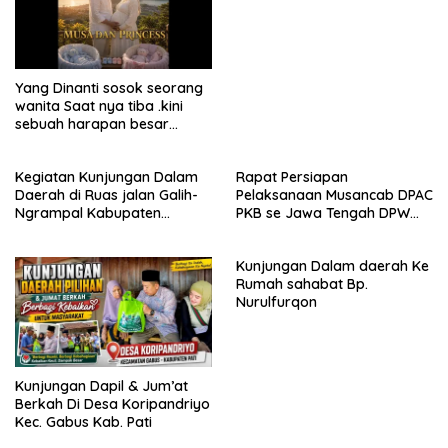
Yang Dinanti sosok seorang
wanita Saat nya tiba .kini
sebuah harapan besar
dengan kehamilan iBu malisa
istri dari Bp. Sugiarto
Kegiatan Kunjungan Dalam
Rapat Persiapan
menciptakan lagu Untuk si
Daerah di Ruas jalan Galih-
Pelaksanaan Musancab DPAC
buah hati yang berjudul
Ngrampal Kabupaten
PKB se Jawa Tengah DPW
Musa & Princes.
Sragen.
Pkb Jawa Tengah
Kunjungan Dalam daerah Ke
Rumah sahabat Bp.
Nurulfurqon
Kunjungan Dapil & Jum’at
Berkah Di Desa Koripandriyo
Kec. Gabus Kab. Pati