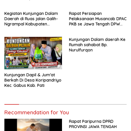
dengan kehamilan iBu malisa
istri dari Bp. Sugiarto
Kegiatan Kunjungan Dalam
Rapat Persiapan
menciptakan lagu Untuk si
Daerah di Ruas jalan Galih-
Pelaksanaan Musancab DPAC
buah hati yang berjudul
Ngrampal Kabupaten
PKB se Jawa Tengah DPW
Musa & Princes.
Sragen.
Pkb Jawa Tengah
Kunjungan Dalam daerah Ke
Rumah sahabat Bp.
Nurulfurqon
Kunjungan Dapil & Jum’at
Berkah Di Desa Koripandriyo
Kec. Gabus Kab. Pati
Recommendation for You
Rapat Paripurna DPRD
PROVINSI JAWA TENGAH