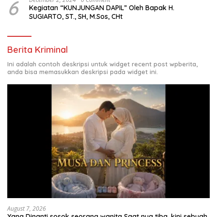
6
Kegiatan “KUNJUNGAN DAPIL” Oleh Bapak H.
SUGIARTO, ST., SH, M.Sos, CHt
Berita Kriminal
Ini adalah contoh deskripsi untuk widget recent post wpberita,
anda bisa memasukkan deskripsi pada widget ini.
August 7, 2026
Yang Dinanti sosok seorang wanita Saat nya tiba .kini sebuah