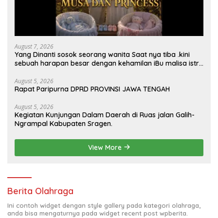
August 7, 2026
Yang Dinanti sosok seorang wanita Saat nya tiba .kini
sebuah harapan besar dengan kehamilan iBu malisa istri
dari Bp. Sugiarto menciptakan lagu Untuk si buah hati
yang berjudul Musa & Princes.
August 5, 2026
Rapat Paripurna DPRD PROVINSI JAWA TENGAH
August 5, 2026
Kegiatan Kunjungan Dalam Daerah di Ruas jalan Galih-
Ngrampal Kabupaten Sragen.
View More
Berita Olahraga
Ini contoh widget dengan style gallery pada kategori olahraga,
anda bisa mengaturnya pada widget recent post wpberita.