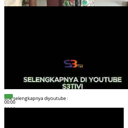
link selengkapnya diyoutube :
00:00
00:00
02:01