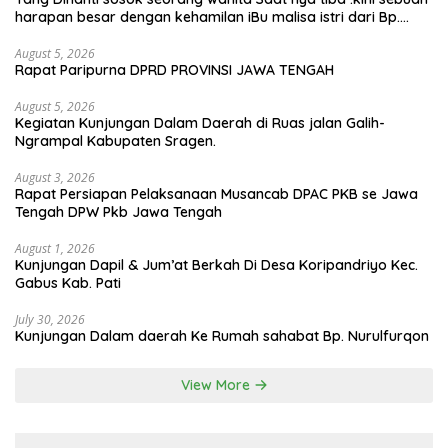
harapan besar dengan kehamilan iBu malisa istri dari Bp.
Sugiarto menciptakan lagu Untuk si buah hati yang berjudul
Musa & Princes.
August 5, 2026
Rapat Paripurna DPRD PROVINSI JAWA TENGAH
August 5, 2026
Kegiatan Kunjungan Dalam Daerah di Ruas jalan Galih-
Ngrampal Kabupaten Sragen.
August 3, 2026
Rapat Persiapan Pelaksanaan Musancab DPAC PKB se Jawa
Tengah DPW Pkb Jawa Tengah
August 1, 2026
Kunjungan Dapil & Jum’at Berkah Di Desa Koripandriyo Kec.
Gabus Kab. Pati
July 30, 2026
Kunjungan Dalam daerah Ke Rumah sahabat Bp. Nurulfurqon
View More