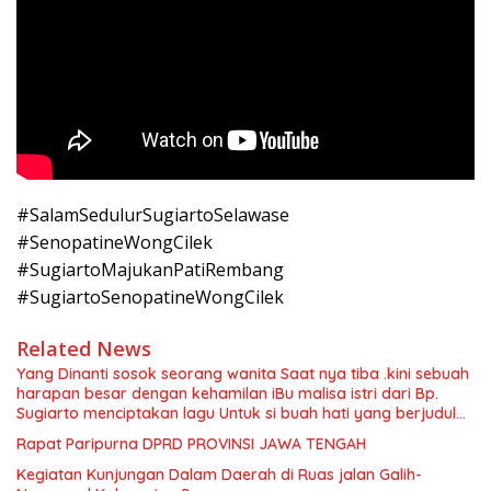
#SalamSedulurSugiartoSelawase
#SenopatineWongCilek
#SugiartoMajukanPatiRembang
#SugiartoSenopatineWongCilek
Related News
Yang Dinanti sosok seorang wanita Saat nya tiba .kini sebuah
harapan besar dengan kehamilan iBu malisa istri dari Bp.
Sugiarto menciptakan lagu Untuk si buah hati yang berjudul
Musa & Princes.
Rapat Paripurna DPRD PROVINSI JAWA TENGAH
Kegiatan Kunjungan Dalam Daerah di Ruas jalan Galih-