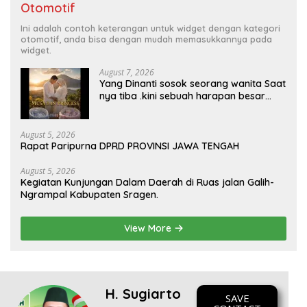
Otomotif
Ini adalah contoh keterangan untuk widget dengan kategori
otomotif, anda bisa dengan mudah memasukkannya pada
widget.
August 7, 2026
Yang Dinanti sosok seorang wanita Saat
nya tiba .kini sebuah harapan besar
dengan kehamilan iBu malisa istri dari
Bp. Sugiarto menciptakan lagu Untuk si
buah hati yang berjudul Musa & Princes.
August 5, 2026
Rapat Paripurna DPRD PROVINSI JAWA TENGAH
August 5, 2026
Kegiatan Kunjungan Dalam Daerah di Ruas jalan Galih-
Ngrampal Kabupaten Sragen.
View More
H. Sugiarto
SAVE