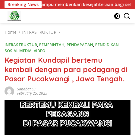
yang mampu memberikan kesejahteraan bagi seluruh masyarakatn
Breaking News
Home
INFRASTRUKTUR
INFRASTRUKTUR
,
PEMERINTAH
,
PENDAPATAN
,
PENDIDIKAN
,
SOSIAL MEDIA
,
VIDEO
Kegiatan Kundapil bertemu
kembali dengan para pedagang di
Pasar Pucakwangi , Jawa Tengah.
Sahabat S3
February 25, 2025