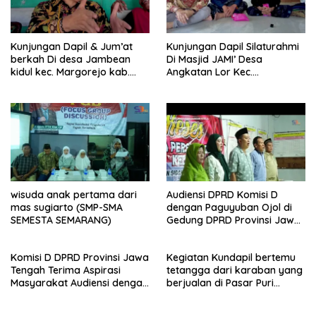
Kunjungan Dapil & Jum’at
Kunjungan Dapil Silaturahmi
berkah Di desa Jambean
Di Masjid JAMI’ Desa
kidul kec. Margorejo kab.
Angkatan Lor Kec.
Pati
Tambakromo Kab. Pati
wisuda anak pertama dari
Audiensi DPRD Komisi D
mas sugiarto (SMP-SMA
dengan Paguyuban Ojol di
SEMESTA SEMARANG)
Gedung DPRD Provinsi Jawa
Tengah
Komisi D DPRD Provinsi Jawa
Kegiatan Kundapil bertemu
Tengah Terima Aspirasi
tetangga dari karaban yang
Masyarakat Audiensi dengan
berjualan di Pasar Puri
PPA dan perwakilan GP3A se-
kabupaten Pati.
Jateng