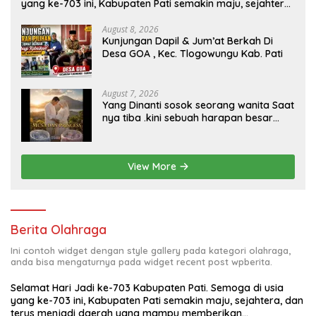
yang ke-703 ini, Kabupaten Pati semakin maju, sejahtera,
dan terus menjadi daerah yang mampu memberikan
kesejahteraan bagi seluruh masyarakatnya. Semoga
August 8, 2026
Kunjungan Dapil & Jum’at Berkah Di
sinergi dan kolaborasi yang telah terjalin semakin kuat
Desa GOA , Kec. Tlogowungu Kab. Pati
demi mewujudkan pembangunan yang berkelanjutan.
Dirgahayu Kabupaten Pati ke-703. Salam sedulur Pati
Selawase. Facebook
August 7, 2026
Yang Dinanti sosok seorang wanita Saat
nya tiba .kini sebuah harapan besar
dengan kehamilan iBu malisa istri dari
Bp. Sugiarto menciptakan lagu Untuk si
buah hati yang berjudul Musa & Princes.
View More
Berita Olahraga
Ini contoh widget dengan style gallery pada kategori olahraga,
anda bisa mengaturnya pada widget recent post wpberita.
Selamat Hari Jadi ke-703 Kabupaten Pati. Semoga di usia
yang ke-703 ini, Kabupaten Pati semakin maju, sejahtera, dan
terus menjadi daerah yang mampu memberikan