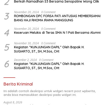
2
Berkah Ramadhan S3 Bersama Senopatine Wong Cilik
3
November 20, 2024
0 Comment
ROMBONGAN DPC FORSA PATI ANTUSIAS MEMBERSAMAI
BANG HAJI RHOMA IRAMA MANGGUNG
4
November 20, 2024
0 Comment
Keseruan Melukis di Teras SMA N 1 Pati Bersama Alumni
5
November 30, 2024
0 Comment
Kegiatan “KUNJUNGAN DAPIL” Oleh Bapak H.
SUGIARTO, ST., SH, M.Sos, CHt
6
December 2, 2024
0 Comment
Kegiatan “KUNJUNGAN DAPIL” Oleh Bapak H.
SUGIARTO, ST., SH, M.Sos, CHt
Berita Kriminal
Ini adalah contoh deskripsi untuk widget recent post wpberita,
anda bisa memasukkan deskripsi pada widget ini.
August 8, 2026