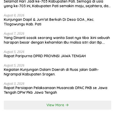
Selamat Hari Jadi ke-703 Kabupaten Pati. Semoga di usia
yang ke-703 ini, Kabupaten Pati semakin maju, sejahtera, dan
terus menjadi daerah yang mampu memberikan
kesejahteraan bagi seluruh masyarakatnya. Semoga sinergi
August 8, 2026
Kunjungan Dapil & Jum’at Berkah Di Desa GOA , Kec.
dan kolaborasi yang telah terjalin semakin kuat demi
Tlogowungu Kab. Pati
mewujudkan pembangunan yang berkelanjutan. Dirgahayu
Kabupaten Pati ke-703. Salam sedulur Pati Selawase.
Facebook
August 7, 2026
Yang Dinanti sosok seorang wanita Saat nya tiba .kini sebuah
harapan besar dengan kehamilan iBu malisa istri dari Bp.
Sugiarto menciptakan lagu Untuk si buah hati yang berjudul
Musa & Princes.
August 5, 2026
Rapat Paripurna DPRD PROVINSI JAWA TENGAH
August 5, 2026
Kegiatan Kunjungan Dalam Daerah di Ruas jalan Galih-
Ngrampal Kabupaten Sragen.
August 3, 2026
Rapat Persiapan Pelaksanaan Musancab DPAC PKB se Jawa
Tengah DPW Pkb Jawa Tengah
View More