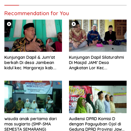
Recommendation for You
Kunjungan Dapil & Jum’at
Kunjungan Dapil Silaturahmi
berkah Di desa Jambean
Di Masjid JAMI’ Desa
kidul kec. Margorejo kab.
Angkatan Lor Kec.
Pati
Tambakromo Kab. Pati
wisuda anak pertama dari
Audiensi DPRD Komisi D
mas sugiarto (SMP-SMA
dengan Paguyuban Ojol di
SEMESTA SEMARANG)
Gedung DPRD Provinsi Jawa