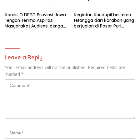
Tengah
Komisi D DPRD Provinsi Jawa
Kegiatan Kundapil bertemu
Tengah Terima Aspirasi
tetangga dari karaban yang
Masyarakat Audiensi dengan
berjualan di Pasar Puri
PPA dan perwakilan GP3A se-
kabupaten Pati.
Jateng
Leave a Reply
Your email address will not be published.
Required fields are
marked
*