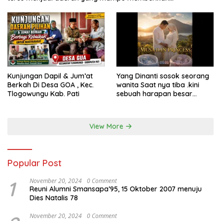
kesejahteraan bagi seluruh masyarakatnya. Semoga sinergi
dan kolaborasi yang telah terjalin semakin kuat demi
mewujudkan pembangunan yang berkelanjutan. Dirgahayu
Kabupaten Pati ke-703. Salam sedulur Pati Selawase.
Facebook
Kunjungan Dapil & Jum’at
Yang Dinanti sosok seorang
Berkah Di Desa GOA , Kec.
wanita Saat nya tiba .kini
Tlogowungu Kab. Pati
sebuah harapan besar
dengan kehamilan iBu malisa
istri dari Bp. Sugiarto
menciptakan lagu Untuk si
View More
buah hati yang berjudul
Musa & Princes.
Popular Post
1
November 20, 2024
0 Comment
Reuni Alumni Smansapa’95, 15 Oktober 2007 menuju
Dies Natalis 78
November 20, 2024
0 Comment