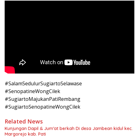
#SalamSedulurSugiartoSelawase
#SenopatineWongCilek
#SugiartoMajukanPatiRembang
#SugiartoSenopatineWongCilek
Related News
Kunjungan Dapil & Jum’at berkah Di desa Jambean kidul kec.
Margorejo kab. Pati