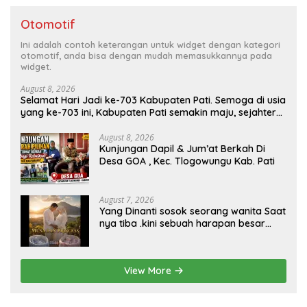
Otomotif
Ini adalah contoh keterangan untuk widget dengan kategori
otomotif, anda bisa dengan mudah memasukkannya pada
widget.
August 8, 2026
Selamat Hari Jadi ke-703 Kabupaten Pati. Semoga di usia
yang ke-703 ini, Kabupaten Pati semakin maju, sejahtera,
dan terus menjadi daerah yang mampu memberikan
kesejahteraan bagi seluruh masyarakatnya. Semoga
August 8, 2026
Kunjungan Dapil & Jum’at Berkah Di
sinergi dan kolaborasi yang telah terjalin semakin kuat
Desa GOA , Kec. Tlogowungu Kab. Pati
demi mewujudkan pembangunan yang berkelanjutan.
Dirgahayu Kabupaten Pati ke-703. Salam sedulur Pati
Selawase. Facebook
August 7, 2026
Yang Dinanti sosok seorang wanita Saat
nya tiba .kini sebuah harapan besar
dengan kehamilan iBu malisa istri dari
Bp. Sugiarto menciptakan lagu Untuk si
buah hati yang berjudul Musa & Princes.
View More