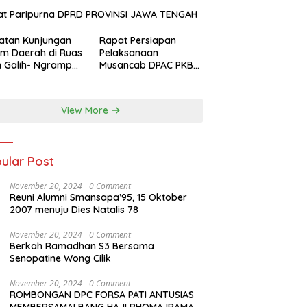
at Paripurna DPRD PROVINSI JAWA TENGAH
atan Kunjungan
Rapat Persiapan
m Daerah di Ruas
Pelaksanaan
n Galih- Ngrampal
Musancab DPAC PKB
paten Sragen.
se Jawa Tengah DPW
Pkb Jawa Tengah
View More
ular Post
November 20, 2024
0 Comment
Reuni Alumni Smansapa’95, 15 Oktober
2007 menuju Dies Natalis 78
November 20, 2024
0 Comment
Berkah Ramadhan S3 Bersama
Senopatine Wong Cilik
November 20, 2024
0 Comment
ROMBONGAN DPC FORSA PATI ANTUSIAS