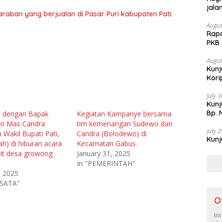
jala
raban yang berjualan di Pasar Puri kabupaten Pati.
Augus
Rapa
PKB
Augus
Kunj
Kori
July 
Kun
Bp. 
 dengan Bapak
Kegiatan Kampanye bersama
n Mas Candra
tim kemenangan Sudewo dan
July 
 Wakil Bupati Pati,
Candra (Bolodewo) di
Kunj
h) di hiburan acara
Kecamatan Gabus.
lit desa growong
January 31, 2025
In "PEMERINTAH"
, 2025
ISATA"
O
In