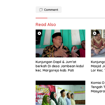
Comment
Read Also
Kunjungan Dapil & Jum’at
Kunjunga
berkah Di desa Jambean kidul
Masjid J
kec. Margorejo kab. Pati
Lor Kec
Pati
Komisi D
Tengah T
Masyarak
PPA dan 
Jateng