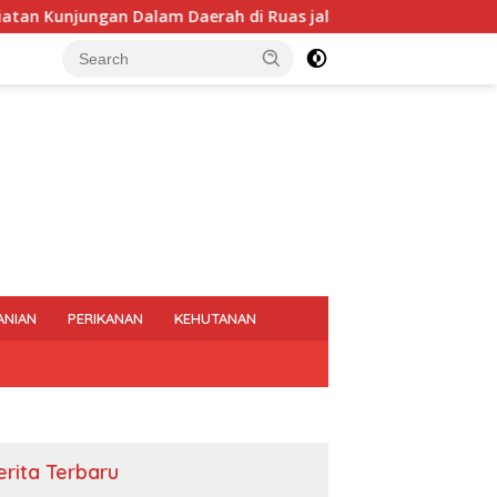
Dalam Daerah di Ruas jalan Galih- Ngrampal Kabupaten Srage
ANIAN
PERIKANAN
KEHUTANAN
erita Terbaru