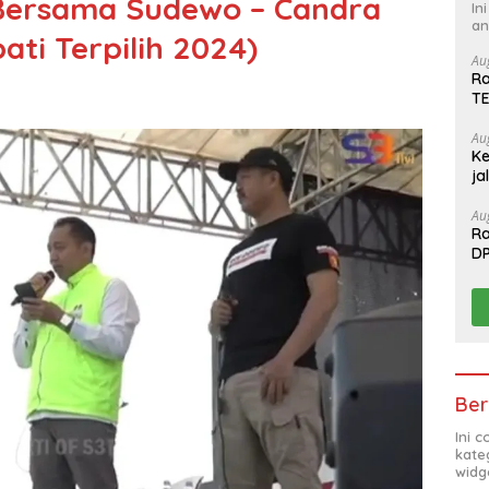
Bersama Sudewo – Candra
In
an
ati Terpilih 2024)
Au
Ra
T
Au
Ke
ja
Au
Ra
D
T
Ber
Ini 
kate
widg