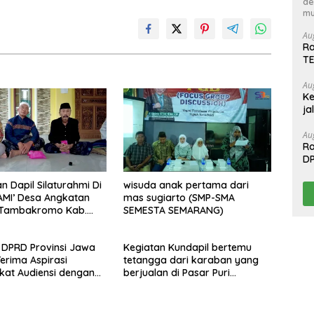
de
mu
Au
Ra
T
Au
Ke
ja
Au
Ra
D
T
n Dapil Silaturahmi Di
wisuda anak pertama dari
AMI’ Desa Angkatan
mas sugiarto (SMP-SMA
. Tambakromo Kab.
SEMESTA SEMARANG)
 DPRD Provinsi Jawa
Kegiatan Kundapil bertemu
erima Aspirasi
tetangga dari karaban yang
at Audiensi dengan
berjualan di Pasar Puri
perwakilan GP3A se-
kabupaten Pati.