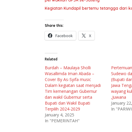
perwakilan GP3A se-Jateng
Kegiatan Kundapil bertemu tetangga dari ka
Share this:
Facebook
X
Related
Burdah – Maulaya Sholli
Pertemuan
Wasallimda Iman Abada –
Sudewo da
Cover By As-Syifa music
(Bupati dan
Dalam kegiatan saat menjadi
Jawa Tenga
Tim kemenangan Gubernur
wayang ku
dan wakil Gubernur serta
,Juwana
Bupati dan Wakil Bupati
January 22
Terpilih 2024-2029
In "PARIW
January 4, 2025
In "PEMERINTAH"