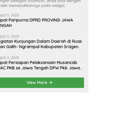
ngan kategori otomotif, anda bisa dengan
dah memasukkannya pada widget.
gust 5, 2026
pat Paripurna DPRD PROVINSI JAWA
ENGAH
gust 5, 2026
giatan Kunjungan Dalam Daerah di Ruas
lan Galih- Ngrampal Kabupaten Sragen.
gust 3, 2026
pat Persiapan Pelaksanaan Musancab
PAC PKB se Jawa Tengah DPW Pkb Jawa
engah
View More