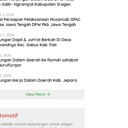
n Galih- Ngrampal Kabupaten Sragen.
t 3, 2026
t Persiapan Pelaksanaan Musancab DPAC
 se Jawa Tengah DPW Pkb Jawa Tengah
t 1, 2026
ungan Dapil & Jum’at Berkah Di Desa
pandriyo Kec. Gabus Kab. Pati
30, 2026
jungan Dalam daerah Ke Rumah sahabat
Nurulfurqon
29, 2026
ungan Kerja Dalam Daerah Kab. Jepara
View More
tomotif
i adalah contoh keterangan untuk widget