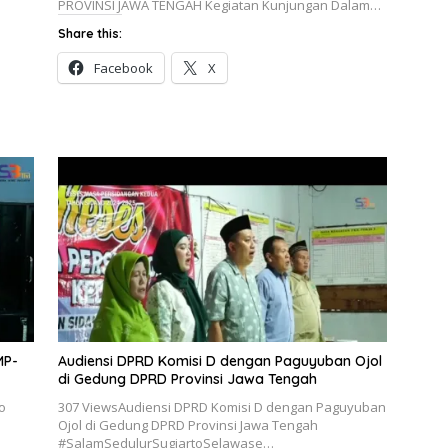
PROVINSI JAWA TENGAH Kegiatan Kunjungan Dalam…
Share this:
Facebook
X
MP-
Audiensi DPRD Komisi D dengan Paguyuban Ojol
di Gedung DPRD Provinsi Jawa Tengah
o
307 ViewsAudiensi DPRD Komisi D dengan Paguyuban
Ojol di Gedung DPRD Provinsi Jawa Tengah
#SalamSedulurSugiartoSelawase…