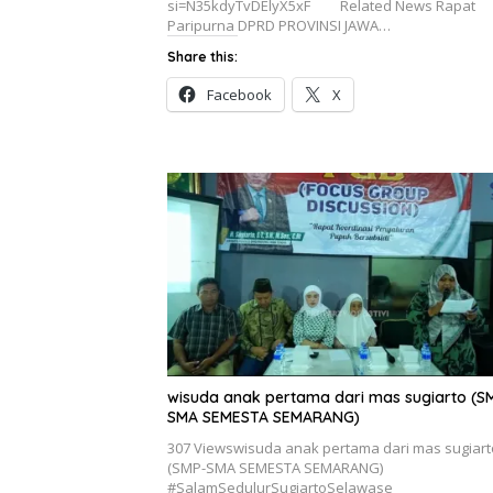
si=N35kdyTvDElyX5xF Related News Rapat
Paripurna DPRD PROVINSI JAWA…
Share this:
Facebook
X
wisuda anak pertama dari mas sugiarto (S
SMA SEMESTA SEMARANG)
307 Viewswisuda anak pertama dari mas sugiart
(SMP-SMA SEMESTA SEMARANG)
#SalamSedulurSugiartoSelawase