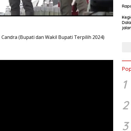
Rap
Kegi
Dala
jala
Kabu
andra (Bupati dan Wakil Bupati Terpilih 2024)
Pop
1
2
3