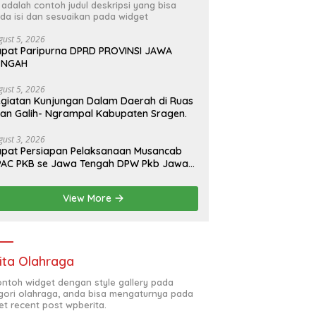
i adalah contoh judul deskripsi yang bisa
da isi dan sesuaikan pada widget
gust 5, 2026
pat Paripurna DPRD PROVINSI JAWA
ENGAH
gust 5, 2026
giatan Kunjungan Dalam Daerah di Ruas
lan Galih- Ngrampal Kabupaten Sragen.
gust 3, 2026
pat Persiapan Pelaksanaan Musancab
PAC PKB se Jawa Tengah DPW Pkb Jawa
engah
View More
ita Olahraga
contoh widget dengan style gallery pada
gori olahraga, anda bisa mengaturnya pada
et recent post wpberita.