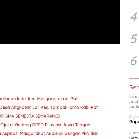
4
5
6
Ber
Ini 
mbean kidul kec. Margorejo kab. Pati
post
pada
I’ Desa Angkatan Lor Kec. Tambakromo Kab. Pati
(SMP-SMA SEMESTA SEMARANG)
Augus
Rap
Ojol di Gedung DPRD Provinsi Jawa Tengah
Augus
 Aspirasi Masyarakat Audiensi dengan PPA dan
Kegi