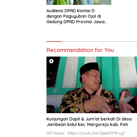
Audiensi DPRD Komisi D
dengan Paguyuban Ojol di
Gedung DPRD Provinsi Jawa
Tengah
Recommendation for You
Kunjungan Dapil & Jum’at berkah Di desa
Jambean kidul kec. Margorejo kab. Pati
307 Views https://youtu.be/OJwHOPlR-sg?