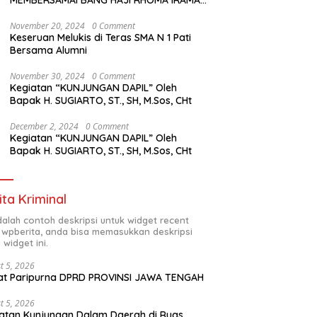
MEMBERSAMAI BANG HAJI RHOMA IRAMA
MANGGUNG
November 20, 2024
0 Comment
Keseruan Melukis di Teras SMA N 1 Pati
Bersama Alumni
November 30, 2024
0 Comment
Kegiatan “KUNJUNGAN DAPIL” Oleh
Bapak H. SUGIARTO, ST., SH, M.Sos, CHt
December 2, 2024
0 Comment
Kegiatan “KUNJUNGAN DAPIL” Oleh
Bapak H. SUGIARTO, ST., SH, M.Sos, CHt
ita Kriminal
adalah contoh deskripsi untuk widget recent
 wpberita, anda bisa memasukkan deskripsi
 widget ini.
t 5, 2026
at Paripurna DPRD PROVINSI JAWA TENGAH
t 5, 2026
atan Kunjungan Dalam Daerah di Ruas