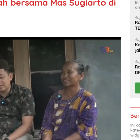
ah bersama Mas Sugiarto di
In
an
Au
Ra
T
Au
Ke
ja
Au
Ra
D
T
Ber
Ini 
kate
widg