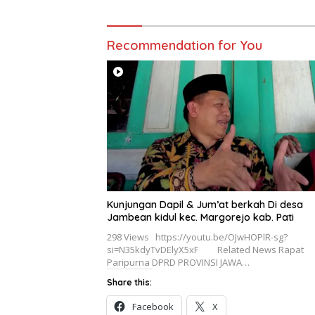
Recommendation for You
Kunjungan Dapil & Jum’at berkah Di desa
Jambean kidul kec. Margorejo kab. Pati
298 Views https://youtu.be/OJwHOPlR-sg?
si=N35kdyTvDElyX5xF Related News Rapat
Paripurna DPRD PROVINSI JAWA…
Share this:
Facebook
X