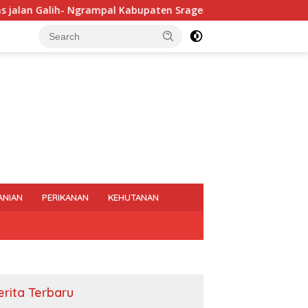
rampal Kabupaten Sragen.
Rapat Persiapan Pelaksana
ANIAN
PERIKANAN
KEHUTANAN
erita Terbaru