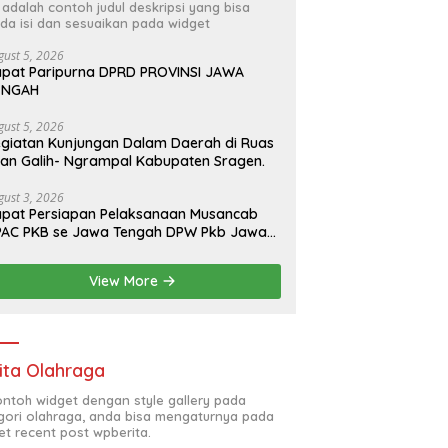
i adalah contoh judul deskripsi yang bisa
da isi dan sesuaikan pada widget
gust 5, 2026
pat Paripurna DPRD PROVINSI JAWA
ENGAH
gust 5, 2026
giatan Kunjungan Dalam Daerah di Ruas
lan Galih- Ngrampal Kabupaten Sragen.
gust 3, 2026
pat Persiapan Pelaksanaan Musancab
PAC PKB se Jawa Tengah DPW Pkb Jawa
engah
View More
ita Olahraga
contoh widget dengan style gallery pada
gori olahraga, anda bisa mengaturnya pada
et recent post wpberita.