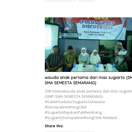
wisuda anak pertama dari mas sugiarto (S
SMA SEMESTA SEMARANG)
298 Viewswisuda anak pertama dari mas sugiart
(SMP-SMA SEMESTA SEMARANG)
#SalamSedulurSugiartoSelawase
#SenopatineWongCilek
#SugiartoMajukanPatiRembang
#SugiartoSenopatineWongCilek Related…
Share this: