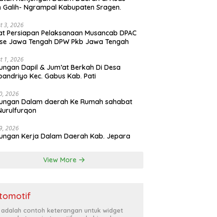
n Galih- Ngrampal Kabupaten Sragen.
t 3, 2026
t Persiapan Pelaksanaan Musancab DPAC
 se Jawa Tengah DPW Pkb Jawa Tengah
t 1, 2026
ungan Dapil & Jum’at Berkah Di Desa
pandriyo Kec. Gabus Kab. Pati
30, 2026
jungan Dalam daerah Ke Rumah sahabat
Nurulfurqon
29, 2026
ungan Kerja Dalam Daerah Kab. Jepara
View More
tomotif
i adalah contoh keterangan untuk widget