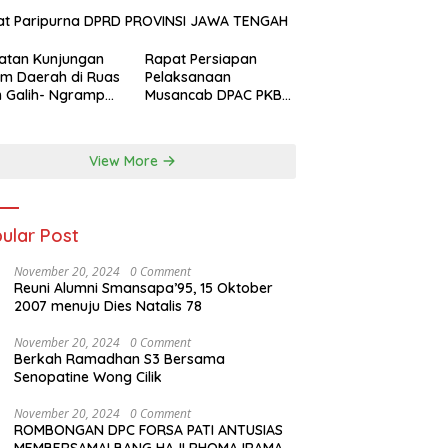
at Paripurna DPRD PROVINSI JAWA TENGAH
atan Kunjungan
Rapat Persiapan
m Daerah di Ruas
Pelaksanaan
n Galih- Ngrampal
Musancab DPAC PKB
paten Sragen.
se Jawa Tengah DPW
Pkb Jawa Tengah
View More
ular Post
November 20, 2024
0 Comment
Reuni Alumni Smansapa’95, 15 Oktober
2007 menuju Dies Natalis 78
November 20, 2024
0 Comment
Berkah Ramadhan S3 Bersama
Senopatine Wong Cilik
November 20, 2024
0 Comment
ROMBONGAN DPC FORSA PATI ANTUSIAS