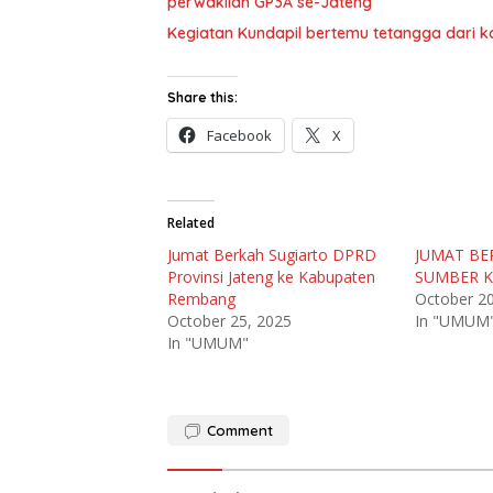
perwakilan GP3A se-Jateng
Kegiatan Kundapil bertemu tetangga dari ka
Share this:
Facebook
X
Related
Jumat Berkah Sugiarto DPRD
JUMAT BER
Provinsi Jateng ke Kabupaten
SUMBER K
Rembang
October 2
October 25, 2025
In "UMUM
In "UMUM"
Comment