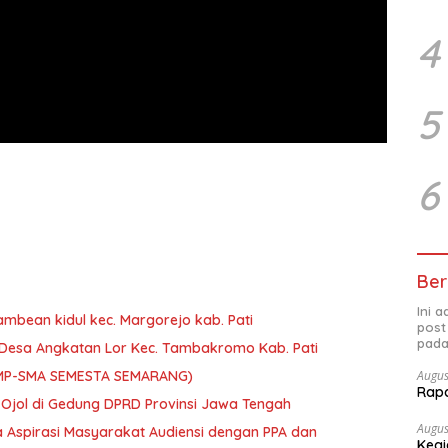
4
5
6
Ber
Ini 
mbean kidul kec. Margorejo kab. Pati
post
pada
I’ Desa Angkatan Lor Kec. Tambakromo Kab. Pati
Augus
(SMP-SMA SEMESTA SEMARANG)
Rap
Ojol di Gedung DPRD Provinsi Jawa Tengah
Augus
 Aspirasi Masyarakat Audiensi dengan PPA dan
Kegi