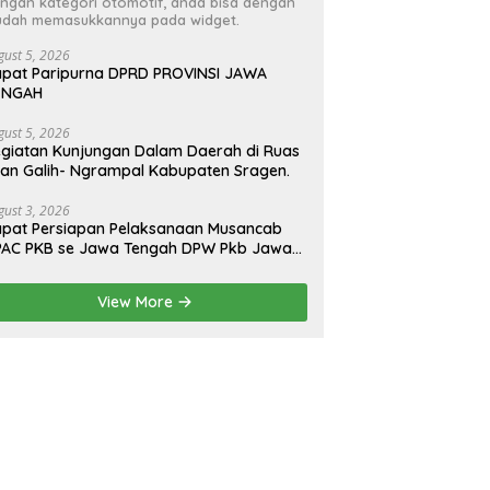
ngan kategori otomotif, anda bisa dengan
dah memasukkannya pada widget.
gust 5, 2026
pat Paripurna DPRD PROVINSI JAWA
ENGAH
gust 5, 2026
giatan Kunjungan Dalam Daerah di Ruas
lan Galih- Ngrampal Kabupaten Sragen.
gust 3, 2026
pat Persiapan Pelaksanaan Musancab
PAC PKB se Jawa Tengah DPW Pkb Jawa
engah
View More