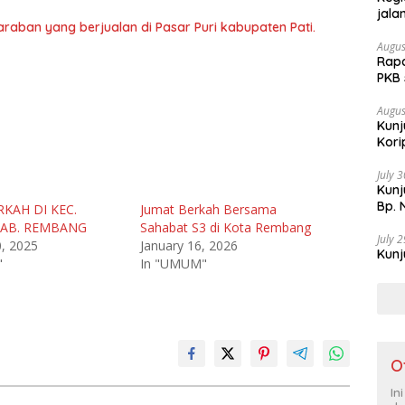
jala
raban yang berjualan di Pasar Puri kabupaten Pati.
Augus
Rapa
PKB
Augus
Kunj
Kori
July 
Kun
Bp. 
KAH DI KEC.
Jumat Berkah Bersama
AB. REMBANG
Sahabat S3 di Kota Rembang
July 
0, 2025
January 16, 2026
Kunj
"
In "UMUM"
O
In