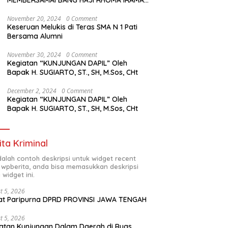
MEMBERSAMAI BANG HAJI RHOMA IRAMA
MANGGUNG
November 20, 2024
0 Comment
Keseruan Melukis di Teras SMA N 1 Pati
Bersama Alumni
November 30, 2024
0 Comment
Kegiatan “KUNJUNGAN DAPIL” Oleh
Bapak H. SUGIARTO, ST., SH, M.Sos, CHt
December 2, 2024
0 Comment
Kegiatan “KUNJUNGAN DAPIL” Oleh
Bapak H. SUGIARTO, ST., SH, M.Sos, CHt
ita Kriminal
adalah contoh deskripsi untuk widget recent
 wpberita, anda bisa memasukkan deskripsi
 widget ini.
t 5, 2026
at Paripurna DPRD PROVINSI JAWA TENGAH
t 5, 2026
atan Kunjungan Dalam Daerah di Ruas