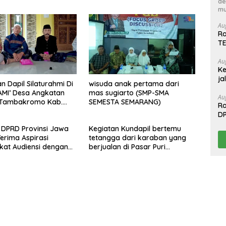
de
mu
Au
Ra
T
Au
Ke
ja
n Dapil Silaturahmi Di
wisuda anak pertama dari
AMI’ Desa Angkatan
mas sugiarto (SMP-SMA
Au
. Tambakromo Kab.
SEMESTA SEMARANG)
Ra
D
T
 DPRD Provinsi Jawa
Kegiatan Kundapil bertemu
erima Aspirasi
tetangga dari karaban yang
at Audiensi dengan
berjualan di Pasar Puri
perwakilan GP3A se-
kabupaten Pati.