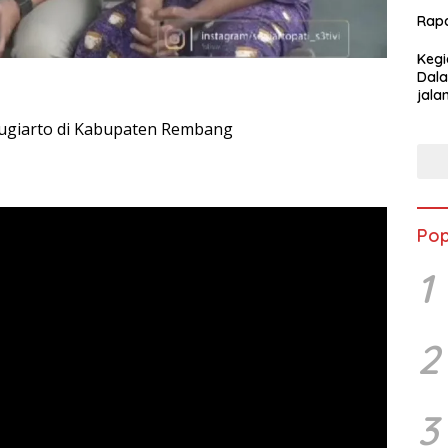
Rap
Kegi
Dala
jala
Kabu
ugiarto di Kabupaten Rembang
Pop
1
2
3