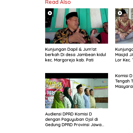
Read Also
Kunjungan Dapil & Jum’at
Kunjunga
berkah Di desa Jambean kidul
Masjid J
kec. Margorejo kab. Pati
Lor Kec
Pati
Komisi D
Tengah T
Masyarak
PPA dan 
Jateng
Audiensi DPRD Komisi D
dengan Paguyuban Ojol di
Gedung DPRD Provinsi Jawa
Tengah