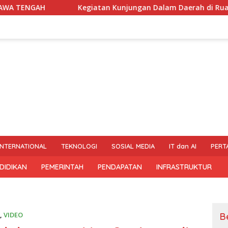
Kegiatan Kunjungan Dalam Daerah di Ruas jalan Galih- Ng
INTERNATIONAL
TEKNOLOGI
SOSIAL MEDIA
IT dan AI
PERT
DIDIKAN
PEMERINTAH
PENDAPATAN
INFRASTRUKTUR
,
VIDEO
B