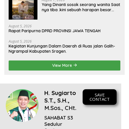
Yang Dinanti sosok seorang wanita Saat
nya tiba .kini sebuah harapan besar
dengan kehamilan iBu malisa istri dari
Bp. Sugiarto menciptakan lagu Untuk si
buah hati yang berjudul Musa & Princes.
August 5, 2026
Rapat Paripurna DPRD PROVINSI JAWA TENGAH
August 5, 2026
Kegiatan Kunjungan Dalam Daerah di Ruas jalan Galih-
Ngrampal Kabupaten Sragen.
View More
H. Sugiarto
SAVE
CONTACT
S.T., S.H.,
M.Sos., CHt.
SAHABAT S3
Sedulur