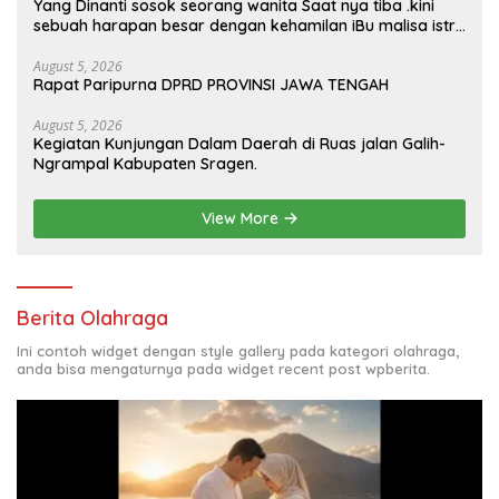
Yang Dinanti sosok seorang wanita Saat nya tiba .kini
sebuah harapan besar dengan kehamilan iBu malisa istri
dari Bp. Sugiarto menciptakan lagu Untuk si buah hati
yang berjudul Musa & Princes.
August 5, 2026
Rapat Paripurna DPRD PROVINSI JAWA TENGAH
August 5, 2026
Kegiatan Kunjungan Dalam Daerah di Ruas jalan Galih-
Ngrampal Kabupaten Sragen.
View More
Berita Olahraga
Ini contoh widget dengan style gallery pada kategori olahraga,
anda bisa mengaturnya pada widget recent post wpberita.