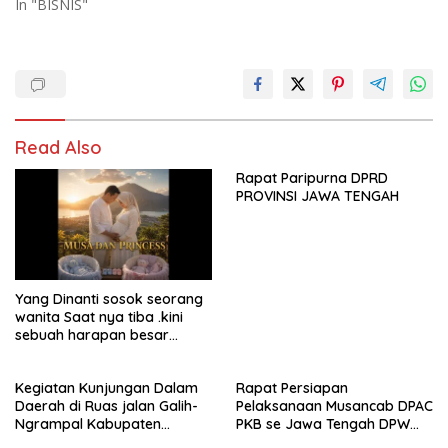
In "BISNIS"
Read Also
Rapat Paripurna DPRD
PROVINSI JAWA TENGAH
Yang Dinanti sosok seorang
wanita Saat nya tiba .kini
sebuah harapan besar
dengan kehamilan iBu malisa
istri dari Bp. Sugiarto
Kegiatan Kunjungan Dalam
Rapat Persiapan
menciptakan lagu Untuk si
Daerah di Ruas jalan Galih-
Pelaksanaan Musancab DPAC
buah hati yang berjudul
Ngrampal Kabupaten
PKB se Jawa Tengah DPW
Musa & Princes.
Sragen.
Pkb Jawa Tengah