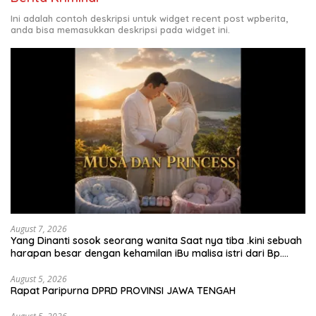
Ini adalah contoh deskripsi untuk widget recent post wpberita,
anda bisa memasukkan deskripsi pada widget ini.
August 7, 2026
Yang Dinanti sosok seorang wanita Saat nya tiba .kini sebuah
harapan besar dengan kehamilan iBu malisa istri dari Bp.
Sugiarto menciptakan lagu Untuk si buah hati yang berjudul
Musa & Princes.
August 5, 2026
Rapat Paripurna DPRD PROVINSI JAWA TENGAH