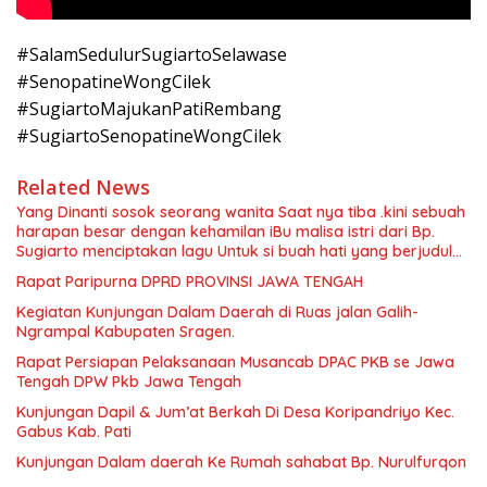
#SalamSedulurSugiartoSelawase
#SenopatineWongCilek
#SugiartoMajukanPatiRembang
#SugiartoSenopatineWongCilek
Related News
Yang Dinanti sosok seorang wanita Saat nya tiba .kini sebuah
harapan besar dengan kehamilan iBu malisa istri dari Bp.
Sugiarto menciptakan lagu Untuk si buah hati yang berjudul
Musa & Princes.
Rapat Paripurna DPRD PROVINSI JAWA TENGAH
Kegiatan Kunjungan Dalam Daerah di Ruas jalan Galih-
Ngrampal Kabupaten Sragen.
Rapat Persiapan Pelaksanaan Musancab DPAC PKB se Jawa
Tengah DPW Pkb Jawa Tengah
Kunjungan Dapil & Jum’at Berkah Di Desa Koripandriyo Kec.
Gabus Kab. Pati
Kunjungan Dalam daerah Ke Rumah sahabat Bp. Nurulfurqon