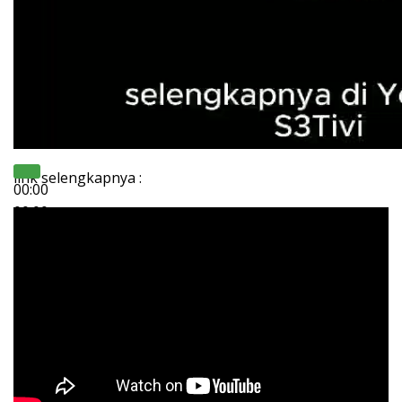
link selengkapnya :
00:00
00:00
02:01