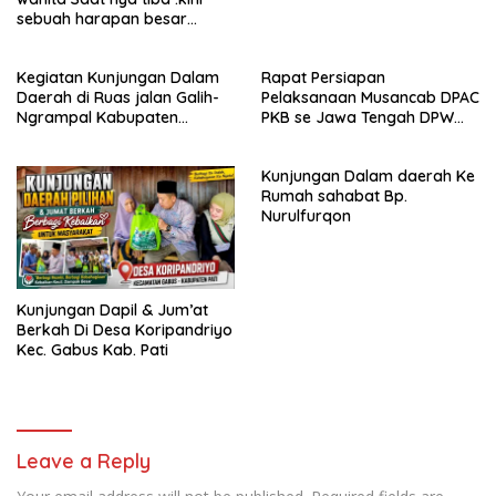
sebuah harapan besar
dengan kehamilan iBu malisa
istri dari Bp. Sugiarto
Kegiatan Kunjungan Dalam
Rapat Persiapan
menciptakan lagu Untuk si
Daerah di Ruas jalan Galih-
Pelaksanaan Musancab DPAC
buah hati yang berjudul
Ngrampal Kabupaten
PKB se Jawa Tengah DPW
Musa & Princes.
Sragen.
Pkb Jawa Tengah
Kunjungan Dalam daerah Ke
Rumah sahabat Bp.
Nurulfurqon
Kunjungan Dapil & Jum’at
Berkah Di Desa Koripandriyo
Kec. Gabus Kab. Pati
Leave a Reply