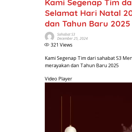
Kami Segenap Tim da
Selamat Hari Natal 
dan Tahun Baru 2025
Sahabat S3
December 25, 2024
321
Views
Kami Segenap Tim dari sahabat S3 Men
merayakan dan Tahun Baru 2025
Video Player