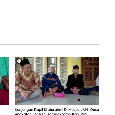
Kunjungan Dapil Silaturahmi Di Masjid JAMI’ Desa
Angkatan Lor Kec. Tambakromo Kab. Pati