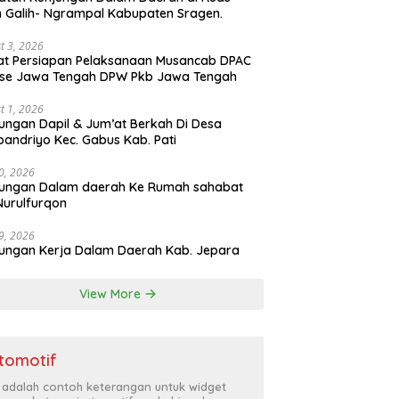
n Galih- Ngrampal Kabupaten Sragen.
t 3, 2026
t Persiapan Pelaksanaan Musancab DPAC
 se Jawa Tengah DPW Pkb Jawa Tengah
t 1, 2026
ungan Dapil & Jum’at Berkah Di Desa
pandriyo Kec. Gabus Kab. Pati
30, 2026
jungan Dalam daerah Ke Rumah sahabat
Nurulfurqon
29, 2026
ungan Kerja Dalam Daerah Kab. Jepara
View More
tomotif
i adalah contoh keterangan untuk widget