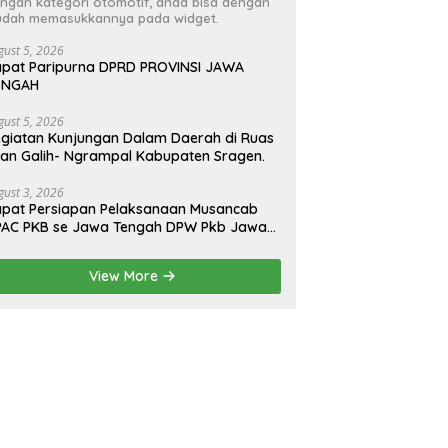
ngan kategori otomotif, anda bisa dengan
dah memasukkannya pada widget.
gust 5, 2026
pat Paripurna DPRD PROVINSI JAWA
ENGAH
gust 5, 2026
giatan Kunjungan Dalam Daerah di Ruas
lan Galih- Ngrampal Kabupaten Sragen.
gust 3, 2026
pat Persiapan Pelaksanaan Musancab
PAC PKB se Jawa Tengah DPW Pkb Jawa
engah
View More