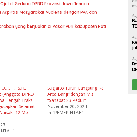
de
Ojol di Gedung DPRD Provinsi Jawa Tengah
mu
 Aspirasi Masyarakat Audiensi dengan PPA dan
Au
Ra
T
raban yang berjualan di Pasar Puri kabupaten Pati.
Au
Ke
ja
Au
Ra
D
T
., S.T., S.H.,
Sugiarto Turun Langsung Ke
Ht (Anggota DPRD
Area Banjir dengan Misi
awa Tengah Fraksi
“Sahabat S3 Peduli”
ucapkan Selamat
November 20, 2024
Waisak “12 Mei
In "PEMERINTAH"
025
RINTAH"