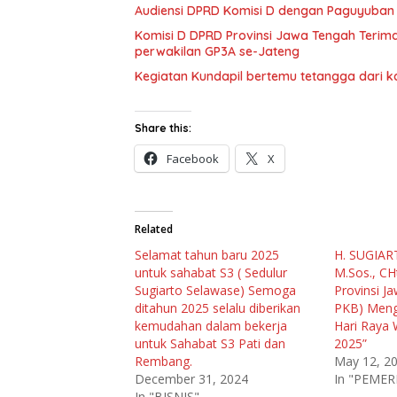
Audiensi DPRD Komisi D dengan Paguyuban 
Komisi D DPRD Provinsi Jawa Tengah Terima
perwakilan GP3A se-Jateng
Kegiatan Kundapil bertemu tetangga dari ka
Share this:
Facebook
X
Related
Selamat tahun baru 2025
H. SUGIARTO
untuk sahabat S3 ( Sedulur
M.Sos., C
Sugiarto Selawase) Semoga
Provinsi J
ditahun 2025 selalu diberikan
PKB) Meng
kemudahan dalam bekerja
Hari Raya 
untuk Sahabat S3 Pati dan
2025”
Rembang.
May 12, 2
December 31, 2024
In "PEME
In "BISNIS"