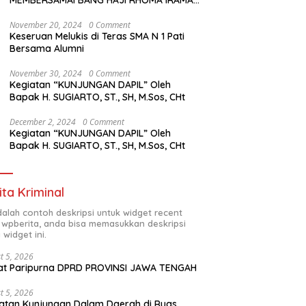
MEMBERSAMAI BANG HAJI RHOMA IRAMA
MANGGUNG
November 20, 2024
0 Comment
Keseruan Melukis di Teras SMA N 1 Pati
Bersama Alumni
November 30, 2024
0 Comment
Kegiatan “KUNJUNGAN DAPIL” Oleh
Bapak H. SUGIARTO, ST., SH, M.Sos, CHt
December 2, 2024
0 Comment
Kegiatan “KUNJUNGAN DAPIL” Oleh
Bapak H. SUGIARTO, ST., SH, M.Sos, CHt
ita Kriminal
adalah contoh deskripsi untuk widget recent
 wpberita, anda bisa memasukkan deskripsi
 widget ini.
t 5, 2026
at Paripurna DPRD PROVINSI JAWA TENGAH
t 5, 2026
atan Kunjungan Dalam Daerah di Ruas