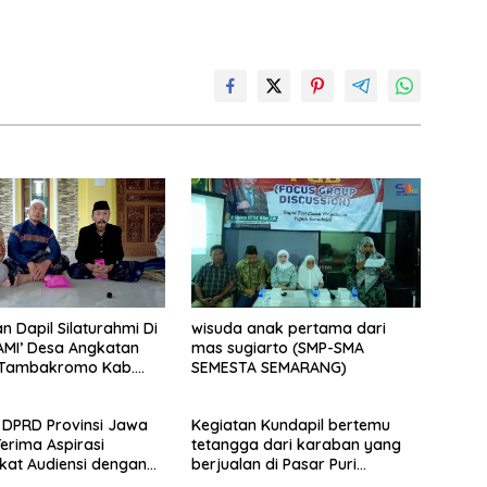
n Dapil Silaturahmi Di
wisuda anak pertama dari
AMI’ Desa Angkatan
mas sugiarto (SMP-SMA
. Tambakromo Kab.
SEMESTA SEMARANG)
 DPRD Provinsi Jawa
Kegiatan Kundapil bertemu
erima Aspirasi
tetangga dari karaban yang
at Audiensi dengan
berjualan di Pasar Puri
perwakilan GP3A se-
kabupaten Pati.