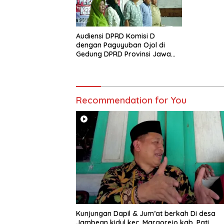
Jateng
Audiensi DPRD Komisi D
dengan Paguyuban Ojol di
Gedung DPRD Provinsi Jawa
Tengah
Recommendation for You
Kunjungan Dapil & Jum’at berkah Di desa
Jambean kidul kec. Margorejo kab. Pati