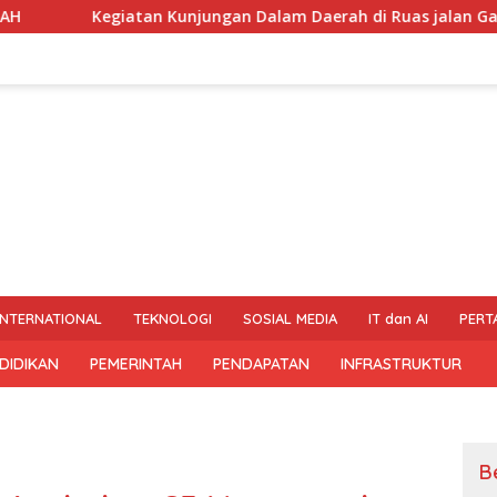
atan Kunjungan Dalam Daerah di Ruas jalan Galih- Ngrampal 
INTERNATIONAL
TEKNOLOGI
SOSIAL MEDIA
IT dan AI
PERT
DIDIKAN
PEMERINTAH
PENDAPATAN
INFRASTRUKTUR
B