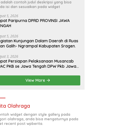
i adalah contoh judul deskripsi yang bisa
da isi dan sesuaikan pada widget
gust 5, 2026
pat Paripurna DPRD PROVINSI JAWA
ENGAH
gust 5, 2026
giatan Kunjungan Dalam Daerah di Ruas
lan Galih- Ngrampal Kabupaten Sragen.
gust 3, 2026
pat Persiapan Pelaksanaan Musancab
PAC PKB se Jawa Tengah DPW Pkb Jawa
engah
View More
ita Olahraga
contoh widget dengan style gallery pada
gori olahraga, anda bisa mengaturnya pada
et recent post wpberita.