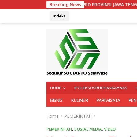
Rapat Paripurna DPRD PROVINSI JAWA TENGAH
Breaking News
Kegi
Indeks
HOME
IPOLEKSOSBUDHANKAMNAS
BISNIS
KULINER
PARIWISATA
PEN
Home
PEMERINTAH
PEMERINTAH
,
SOSIAL MEDIA
,
VIDEO