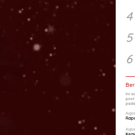
4
5
6
Ber
Ini 
post
pada
Augus
Rap
Augus
Kegi