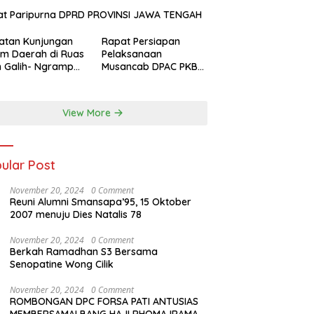
at Paripurna DPRD PROVINSI JAWA TENGAH
atan Kunjungan
Rapat Persiapan
m Daerah di Ruas
Pelaksanaan
n Galih- Ngrampal
Musancab DPAC PKB
paten Sragen.
se Jawa Tengah DPW
Pkb Jawa Tengah
View More
ular Post
November 20, 2024
0 Comment
Reuni Alumni Smansapa’95, 15 Oktober
2007 menuju Dies Natalis 78
November 20, 2024
0 Comment
Berkah Ramadhan S3 Bersama
Senopatine Wong Cilik
November 20, 2024
0 Comment
ROMBONGAN DPC FORSA PATI ANTUSIAS