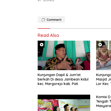
Comment
Read Also
Kunjungan Dapil & Jum’at
Kunjunga
berkah Di desa Jambean kidul
Masjid J
kec. Margorejo kab. Pati
Lor Kec
Pati
Komisi D
Tengah T
Masyarak
PPA dan 