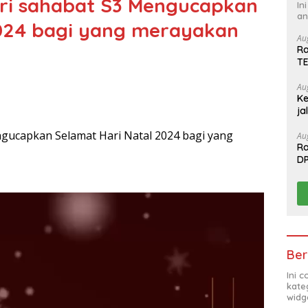
ri sahabat S3 Mengucapkan
In
an
2024 bagi yang merayakan
Au
Ra
T
Au
Ke
ja
gucapkan Selamat Hari Natal 2024 bagi yang
Au
Ra
D
T
Ber
Ini 
kate
widg