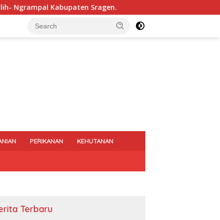
Kabupaten Sragen.
Rapat Persiapan Pelaksanaan Musan
ANIAN
PERIKANAN
KEHUTANAN
erita Terbaru