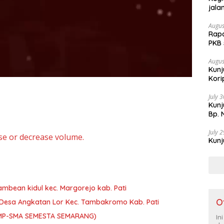
jala
Augus
Rapa
PKB
Augus
Kunj
Kori
July 
Kun
Bp. 
July 
e or decrease volume.
Kunj
mbean kidul kec. Margorejo kab. Pati
O
I’ Desa Angkatan Lor Kec. Tambakromo Kab. Pati
(SMP-SMA SEMESTA SEMARANG)
In