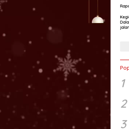
Rap
Kegi
Dala
jala
Kabu
Pop
1
2
3