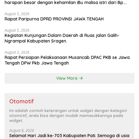
harapan besar dengan kehamilan iBu malisa istri dari Bp.
Sugiarto menciptakan lagu Untuk si buah hati yang berjudul
Musa & Princes.
August 5, 2026
Rapat Paripurna DPRD PROVINSI JAWA TENGAH
August 5, 2026
Kegiatan Kunjungan Dalam Daerah di Ruas jalan Galih-
Ngrampal Kabupaten Sragen.
August 3, 2026
Rapat Persiapan Pelaksanaan Musancab DPAC PKB se Jawa
Tengah DPW Pkb Jawa Tengah
View More
Otomotif
Ini adalah contoh keterangan untuk widget dengan kategori
otomotif, anda bisa dengan mudah memasukkannya pada
widget.
August 8, 2026
Selamat Hari Jadi ke-703 Kabupaten Pati. Semoga di usia