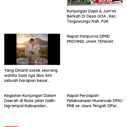
menjadi daerah yang
mampu memberikan
Kunjungan Dapil & Jum’at
kesejahteraan bagi seluruh
Berkah Di Desa GOA , Kec.
masyarakatnya. Semoga
Tlogowungu Kab. Pati
sinergi dan kolaborasi yang
telah terjalin semakin kuat
demi mewujudkan
Rapat Paripurna DPRD
pembangunan yang
PROVINSI JAWA TENGAH
berkelanjutan. Dirgahayu
Kabupaten Pati ke-703.
Salam sedulur Pati Selawase.
Facebook
Yang Dinanti sosok seorang
wanita Saat nya tiba .kini
sebuah harapan besar
dengan kehamilan iBu malisa
istri dari Bp. Sugiarto
Kegiatan Kunjungan Dalam
Rapat Persiapan
menciptakan lagu Untuk si
Daerah di Ruas jalan Galih-
Pelaksanaan Musancab DPAC
buah hati yang berjudul
Ngrampal Kabupaten
PKB se Jawa Tengah DPW
Musa & Princes.
Sragen.
Pkb Jawa Tengah