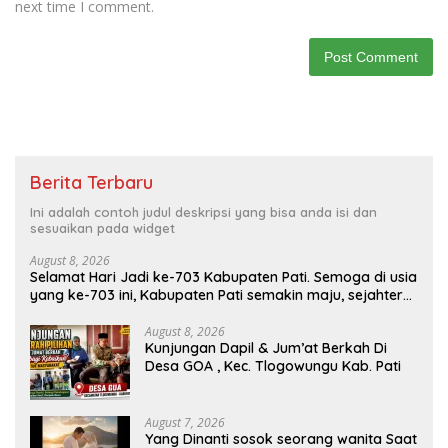
next time I comment.
Berita Terbaru
Ini adalah contoh judul deskripsi yang bisa anda isi dan
sesuaikan pada widget
August 8, 2026
Selamat Hari Jadi ke-703 Kabupaten Pati. Semoga di usia
yang ke-703 ini, Kabupaten Pati semakin maju, sejahtera,
dan terus menjadi daerah yang mampu memberikan
kesejahteraan bagi seluruh masyarakatnya. Semoga
August 8, 2026
Kunjungan Dapil & Jum’at Berkah Di
sinergi dan kolaborasi yang telah terjalin semakin kuat
Desa GOA , Kec. Tlogowungu Kab. Pati
demi mewujudkan pembangunan yang berkelanjutan.
Dirgahayu Kabupaten Pati ke-703. Salam sedulur Pati
Selawase. Facebook
August 7, 2026
Yang Dinanti sosok seorang wanita Saat