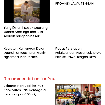
pembangunan yang
PROVINSI JAWA TENGAH
berkelanjutan. Dirgahayu
Kabupaten Pati ke-703.
Salam sedulur Pati Selawase.
Facebook
Yang Dinanti sosok seorang
wanita Saat nya tiba .kini
sebuah harapan besar
dengan kehamilan iBu malisa
istri dari Bp. Sugiarto
Kegiatan Kunjungan Dalam
Rapat Persiapan
menciptakan lagu Untuk si
Daerah di Ruas jalan Galih-
Pelaksanaan Musancab DPAC
buah hati yang berjudul
Ngrampal Kabupaten
PKB se Jawa Tengah DPW
Musa & Princes.
Sragen.
Pkb Jawa Tengah
Recommendation for You
Selamat Hari Jadi ke-703
Kabupaten Pati. Semoga di
usia yang ke-703 ini,
Kabupaten Pati semakin
maju, sejahtera, dan terus