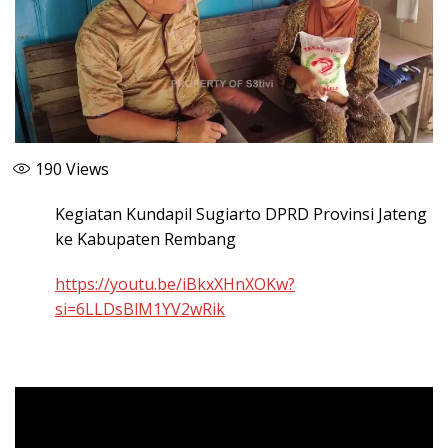
190
Views
Kegiatan Kundapil Sugiarto DPRD Provinsi Jateng
ke Kabupaten Rembang
https://youtu.be/iBkxXHnXOKw?
si=6LLDsBlM1YV2wRik