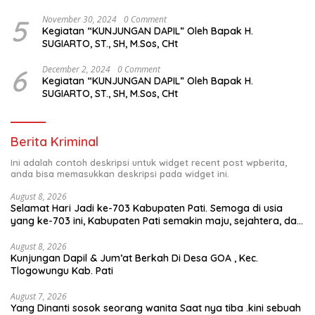
5
November 30, 2024
0 Comment
Kegiatan “KUNJUNGAN DAPIL” Oleh Bapak H.
SUGIARTO, ST., SH, M.Sos, CHt
6
December 2, 2024
0 Comment
Kegiatan “KUNJUNGAN DAPIL” Oleh Bapak H.
SUGIARTO, ST., SH, M.Sos, CHt
Berita Kriminal
Ini adalah contoh deskripsi untuk widget recent post wpberita,
anda bisa memasukkan deskripsi pada widget ini.
August 8, 2026
Selamat Hari Jadi ke-703 Kabupaten Pati. Semoga di usia
yang ke-703 ini, Kabupaten Pati semakin maju, sejahtera, dan
terus menjadi daerah yang mampu memberikan
kesejahteraan bagi seluruh masyarakatnya. Semoga sinergi
August 8, 2026
Kunjungan Dapil & Jum’at Berkah Di Desa GOA , Kec.
dan kolaborasi yang telah terjalin semakin kuat demi
Tlogowungu Kab. Pati
mewujudkan pembangunan yang berkelanjutan. Dirgahayu
Kabupaten Pati ke-703. Salam sedulur Pati Selawase.
Facebook
August 7, 2026
Yang Dinanti sosok seorang wanita Saat nya tiba .kini sebuah