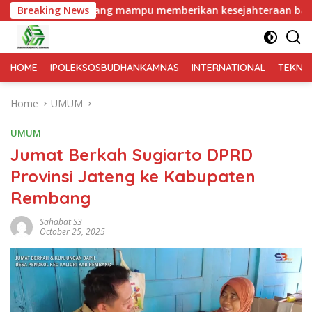
daerah yang mampu memberikan kesejahteraan bagi seluruh masy
Breaking News
HOME
IPOLEKSOSBUDHANKAMNAS
INTERNATIONAL
TEKNO
Home
UMUM
UMUM
Jumat Berkah Sugiarto DPRD
Provinsi Jateng ke Kabupaten
Rembang
Sahabat S3
October 25, 2025