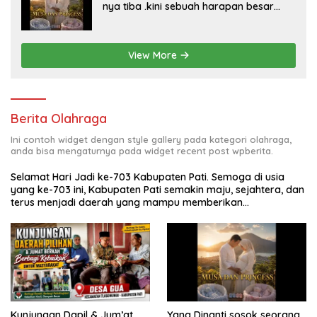
nya tiba .kini sebuah harapan besar
dengan kehamilan iBu malisa istri dari
Bp. Sugiarto menciptakan lagu Untuk si
buah hati yang berjudul Musa & Princes.
View More
Berita Olahraga
Ini contoh widget dengan style gallery pada kategori olahraga,
anda bisa mengaturnya pada widget recent post wpberita.
Selamat Hari Jadi ke-703 Kabupaten Pati. Semoga di usia
yang ke-703 ini, Kabupaten Pati semakin maju, sejahtera, dan
terus menjadi daerah yang mampu memberikan
kesejahteraan bagi seluruh masyarakatnya. Semoga sinergi
dan kolaborasi yang telah terjalin semakin kuat demi
mewujudkan pembangunan yang berkelanjutan. Dirgahayu
Kabupaten Pati ke-703. Salam sedulur Pati Selawase.
Facebook
Kunjungan Dapil & Jum’at
Yang Dinanti sosok seorang