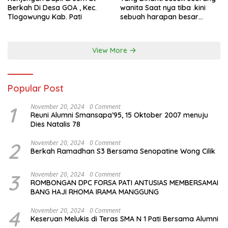
Berkah Di Desa GOA , Kec.
wanita Saat nya tiba .kini
Tlogowungu Kab. Pati
sebuah harapan besar
dengan kehamilan iBu malisa
istri dari Bp. Sugiarto
menciptakan lagu Untuk si
View More
buah hati yang berjudul
Musa & Princes.
Popular Post
1
November 20, 2024
0 Comment
Reuni Alumni Smansapa’95, 15 Oktober 2007 menuju
Dies Natalis 78
2
November 20, 2024
0 Comment
Berkah Ramadhan S3 Bersama Senopatine Wong Cilik
3
November 20, 2024
0 Comment
ROMBONGAN DPC FORSA PATI ANTUSIAS MEMBERSAMAI
BANG HAJI RHOMA IRAMA MANGGUNG
4
November 20, 2024
0 Comment
Keseruan Melukis di Teras SMA N 1 Pati Bersama Alumni