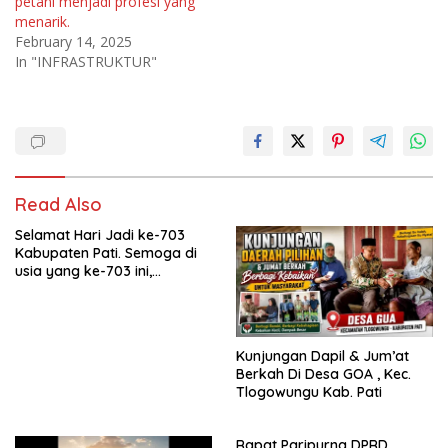
petani menjadi profesi yang
menarik.
February 14, 2025
In "INFRASTRUKTUR"
Read Also
Selamat Hari Jadi ke-703
Kabupaten Pati. Semoga di
usia yang ke-703 ini,
Kabupaten Pati semakin
maju, sejahtera, dan terus
menjadi daerah yang
mampu memberikan
Kunjungan Dapil & Jum’at
kesejahteraan bagi seluruh
Berkah Di Desa GOA , Kec.
masyarakatnya. Semoga
Tlogowungu Kab. Pati
sinergi dan kolaborasi yang
telah terjalin semakin kuat
demi mewujudkan
Rapat Paripurna DPRD