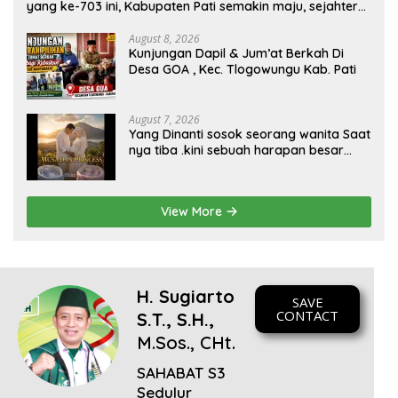
yang ke-703 ini, Kabupaten Pati semakin maju, sejahtera,
dan terus menjadi daerah yang mampu memberikan
kesejahteraan bagi seluruh masyarakatnya. Semoga
August 8, 2026
Kunjungan Dapil & Jum’at Berkah Di
sinergi dan kolaborasi yang telah terjalin semakin kuat
Desa GOA , Kec. Tlogowungu Kab. Pati
demi mewujudkan pembangunan yang berkelanjutan.
Dirgahayu Kabupaten Pati ke-703. Salam sedulur Pati
Selawase. Facebook
August 7, 2026
Yang Dinanti sosok seorang wanita Saat
nya tiba .kini sebuah harapan besar
dengan kehamilan iBu malisa istri dari
Bp. Sugiarto menciptakan lagu Untuk si
buah hati yang berjudul Musa & Princes.
View More
H. Sugiarto
SAVE
CONTACT
S.T., S.H.,
M.Sos., CHt.
SAHABAT S3
Sedulur