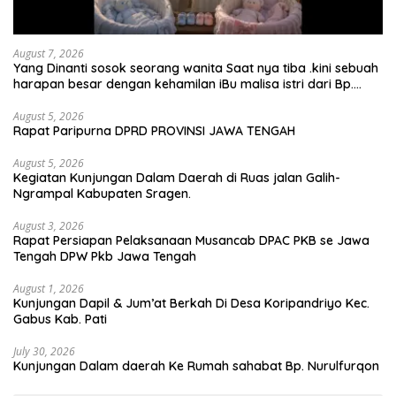
August 7, 2026
Yang Dinanti sosok seorang wanita Saat nya tiba .kini sebuah
harapan besar dengan kehamilan iBu malisa istri dari Bp.
Sugiarto menciptakan lagu Untuk si buah hati yang berjudul
Musa & Princes.
August 5, 2026
Rapat Paripurna DPRD PROVINSI JAWA TENGAH
August 5, 2026
Kegiatan Kunjungan Dalam Daerah di Ruas jalan Galih-
Ngrampal Kabupaten Sragen.
August 3, 2026
Rapat Persiapan Pelaksanaan Musancab DPAC PKB se Jawa
Tengah DPW Pkb Jawa Tengah
August 1, 2026
Kunjungan Dapil & Jum’at Berkah Di Desa Koripandriyo Kec.
Gabus Kab. Pati
July 30, 2026
Kunjungan Dalam daerah Ke Rumah sahabat Bp. Nurulfurqon