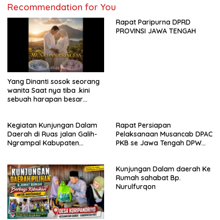
Recommendation for You
Rapat Paripurna DPRD
PROVINSI JAWA TENGAH
Yang Dinanti sosok seorang
wanita Saat nya tiba .kini
sebuah harapan besar
dengan kehamilan iBu malisa
istri dari Bp. Sugiarto
Kegiatan Kunjungan Dalam
Rapat Persiapan
menciptakan lagu Untuk si
Daerah di Ruas jalan Galih-
Pelaksanaan Musancab DPAC
buah hati yang berjudul
Ngrampal Kabupaten
PKB se Jawa Tengah DPW
Musa & Princes.
Sragen.
Pkb Jawa Tengah
Kunjungan Dalam daerah Ke
Rumah sahabat Bp.
Nurulfurqon