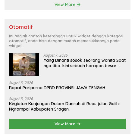
View More
Otomotif
Ini adalah contoh keterangan untuk widget dengan kategori
otomotif, anda bisa dengan mudah memasukkannya pada
widget.
August 7, 2026
Yang Dinanti sosok seorang wanita Saat
nya tiba .kini sebuah harapan besar
dengan kehamilan iBu malisa istri dari
Bp. Sugiarto menciptakan lagu Untuk si
buah hati yang berjudul Musa & Princes.
August 5, 2026
Rapat Paripurna DPRD PROVINSI JAWA TENGAH
August 5, 2026
Kegiatan Kunjungan Dalam Daerah di Ruas jalan Galih-
Ngrampal Kabupaten Sragen.
View More