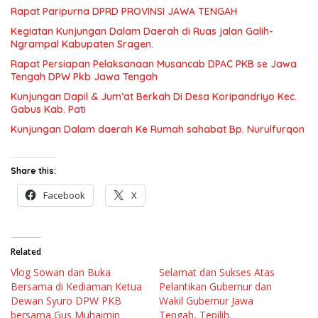
Musa & Princes.
Rapat Paripurna DPRD PROVINSI JAWA TENGAH
Kegiatan Kunjungan Dalam Daerah di Ruas jalan Galih-
Ngrampal Kabupaten Sragen.
Rapat Persiapan Pelaksanaan Musancab DPAC PKB se Jawa
Tengah DPW Pkb Jawa Tengah
Kunjungan Dapil & Jum’at Berkah Di Desa Koripandriyo Kec.
Gabus Kab. Pati
Kunjungan Dalam daerah Ke Rumah sahabat Bp. Nurulfurqon
Share this:
Facebook
X
Related
Vlog Sowan dan Buka
Selamat dan Sukses Atas
Bersama di Kediaman Ketua
Pelantikan Gubernur dan
Dewan Syuro DPW PKB
Wakil Gubernur Jawa
bersama Gus Muhaimin
Tengah, Tepilih.