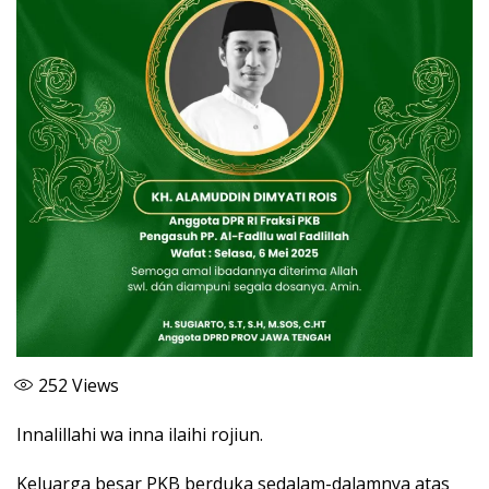
252
Views
Innalillahi wa inna ilaihi rojiun.
Keluarga besar PKB berduka sedalam-dalamnya atas