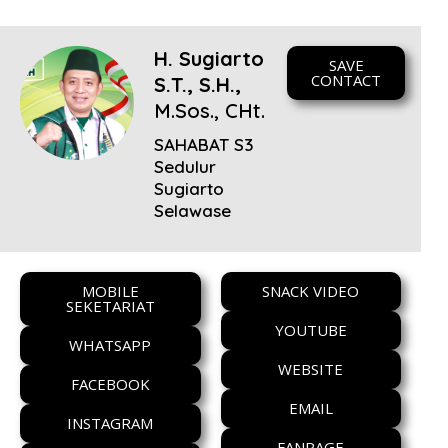
H. Sugiarto
SAVE
CONTACT
S.T., S.H.,
M.Sos., CHt.
SAHABAT S3
Sedulur
Sugiarto
Selawase
MOBILE
SNACK VIDEO
SEKETARIAT
YOUTUBE
WHATSAPP
WEBSITE
FACEBOOK
EMAIL
INSTAGRAM
FANPAGE