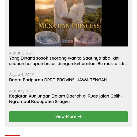
August 7, 2026
Yang Dinanti sosok seorang wanita Saat nya tiba .kini
sebuah harapan besar dengan kehamilan iBu malisa istri
dari Bp. Sugiarto menciptakan lagu Untuk si buah hati
yang berjudul Musa & Princes.
August 5, 2026
Rapat Paripurna DPRD PROVINSI JAWA TENGAH
August 5, 2026
Kegiatan Kunjungan Dalam Daerah di Ruas jalan Galih-
Ngrampal Kabupaten Sragen.
View More