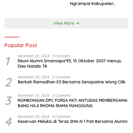
Ngrampal Kabupaten
Sragen.
View More
Popular Post
1
November 20, 2024
0 Comment
Reuni Alumni Smansapa’95, 15 Oktober 2007 menuju
Dies Natalis 78
2
November 20, 2024
0 Comment
Berkah Ramadhan S3 Bersama Senopatine Wong Cilik
3
November 20, 2024
0 Comment
ROMBONGAN DPC FORSA PATI ANTUSIAS MEMBERSAMAI
BANG HAJI RHOMA IRAMA MANGGUNG
4
November 20, 2024
0 Comment
Keseruan Melukis di Teras SMA N 1 Pati Bersama Alumni