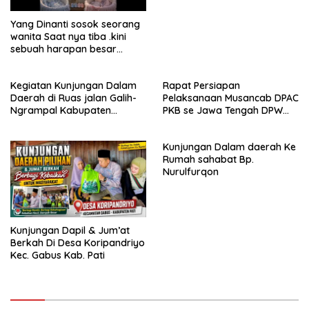
Yang Dinanti sosok seorang
wanita Saat nya tiba .kini
sebuah harapan besar
dengan kehamilan iBu malisa
istri dari Bp. Sugiarto
Kegiatan Kunjungan Dalam
Rapat Persiapan
menciptakan lagu Untuk si
Daerah di Ruas jalan Galih-
Pelaksanaan Musancab DPAC
buah hati yang berjudul
Ngrampal Kabupaten
PKB se Jawa Tengah DPW
Musa & Princes.
Sragen.
Pkb Jawa Tengah
Kunjungan Dalam daerah Ke
Rumah sahabat Bp.
Nurulfurqon
Kunjungan Dapil & Jum’at
Berkah Di Desa Koripandriyo
Kec. Gabus Kab. Pati