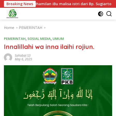
ngan kehamilan iBu malisa istri dari Bp. Sugiarto menciptakan 
Breaking News
Home
PEMERINTAH
PEMERINTAH
,
SOSIAL MEDIA
,
UMUM
Innalillahi wa inna ilaihi rojiun.
Sahabat S3
May 6, 2025