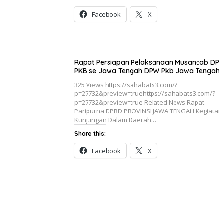
Facebook
X
Rapat Persiapan Pelaksanaan Musancab D
PKB se Jawa Tengah DPW Pkb Jawa Tenga
325 Views https://sahabats3.com/?
p=27732&preview=truehttps://sahabats3.com/?
p=27732&preview=true Related News Rapat
Paripurna DPRD PROVINSI JAWA TENGAH Kegiata
Kunjungan Dalam Daerah…
Share this:
Facebook
X