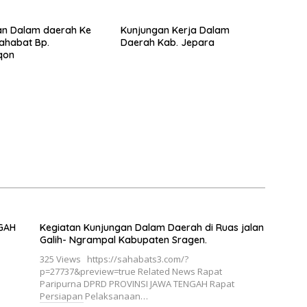
an Dalam daerah Ke
Kunjungan Kerja Dalam
ahabat Bp.
Daerah Kab. Jepara
qon
GAH
Kegiatan Kunjungan Dalam Daerah di Ruas jalan
Galih- Ngrampal Kabupaten Sragen.
325 Views https://sahabats3.com/?
p=27737&preview=true Related News Rapat
Paripurna DPRD PROVINSI JAWA TENGAH Rapat
Persiapan Pelaksanaan…