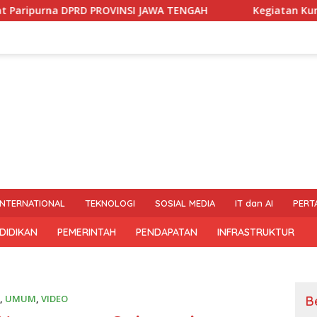
PRD PROVINSI JAWA TENGAH
Kegiatan Kunjungan Dalam 
INTERNATIONAL
TEKNOLOGI
SOSIAL MEDIA
IT dan AI
PERT
DIDIKAN
PEMERINTAH
PENDAPATAN
INFRASTRUKTUR
,
UMUM
,
VIDEO
B