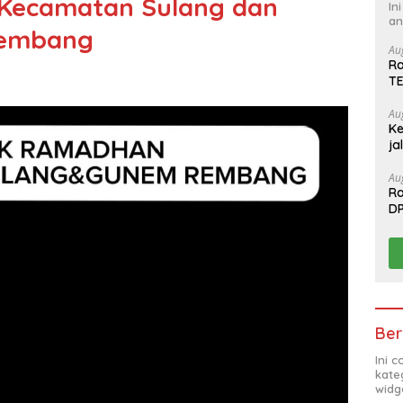
Kecamatan Sulang dan
In
an
Rembang
Au
Ra
T
Au
Ke
ja
Au
Ra
D
T
Ber
Ini 
kate
widg