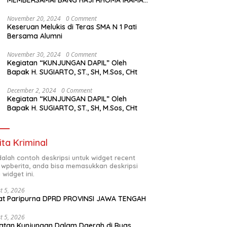
MEMBERSAMAI BANG HAJI RHOMA IRAMA
MANGGUNG
November 20, 2024
0 Comment
Keseruan Melukis di Teras SMA N 1 Pati
Bersama Alumni
November 30, 2024
0 Comment
Kegiatan “KUNJUNGAN DAPIL” Oleh
Bapak H. SUGIARTO, ST., SH, M.Sos, CHt
December 2, 2024
0 Comment
Kegiatan “KUNJUNGAN DAPIL” Oleh
Bapak H. SUGIARTO, ST., SH, M.Sos, CHt
ita Kriminal
adalah contoh deskripsi untuk widget recent
 wpberita, anda bisa memasukkan deskripsi
 widget ini.
t 5, 2026
at Paripurna DPRD PROVINSI JAWA TENGAH
t 5, 2026
atan Kunjungan Dalam Daerah di Ruas