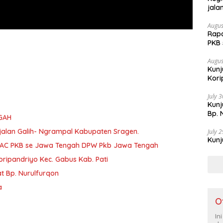
jala
Augus
Rapa
PKB
Augus
Kunj
Kori
July 
Kun
Bp. 
GAH
jalan Galih- Ngrampal Kabupaten Sragen.
July 
Kunj
PAC PKB se Jawa Tengah DPW Pkb Jawa Tengah
ripandriyo Kec. Gabus Kab. Pati
 Bp. Nurulfurqon
a
O
In