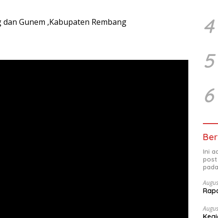
4
g dan Gunem ,Kabupaten Rembang
5
6
Ber
Ini 
post
pada
Augus
Rap
Augus
Kegi