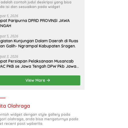
i adalah contoh judul deskripsi yang bisa
da isi dan sesuaikan pada widget
gust 5, 2026
pat Paripurna DPRD PROVINSI JAWA
ENGAH
gust 5, 2026
giatan Kunjungan Dalam Daerah di Ruas
lan Galih- Ngrampal Kabupaten Sragen.
gust 3, 2026
pat Persiapan Pelaksanaan Musancab
PAC PKB se Jawa Tengah DPW Pkb Jawa
engah
View More
ita Olahraga
contoh widget dengan style gallery pada
gori olahraga, anda bisa mengaturnya pada
et recent post wpberita.