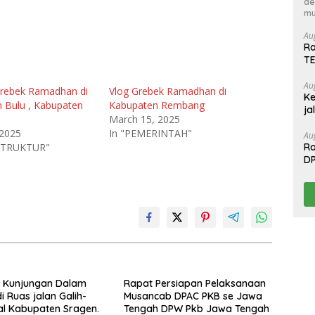
de
mu
Au
Ra
T
Au
Grebek Ramadhan di
Vlog Grebek Ramadhan di
Ke
 Bulu , Kabupaten
Kabupaten Rembang
ja
March 15, 2025
 2025
In "PEMERINTAH"
Au
Ra
ASTRUKTUR"
D
T
n Kunjungan Dalam
Rapat Persiapan Pelaksanaan
i Ruas jalan Galih-
Musancab DPAC PKB se Jawa
l Kabupaten Sragen.
Tengah DPW Pkb Jawa Tengah