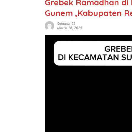
Grebek Ramadhan di 
Gunem ,Kabupaten 
Sahabat S3
March 16, 2025