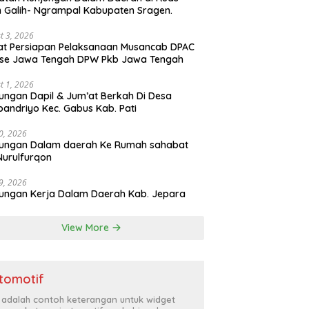
n Galih- Ngrampal Kabupaten Sragen.
t 3, 2026
t Persiapan Pelaksanaan Musancab DPAC
 se Jawa Tengah DPW Pkb Jawa Tengah
t 1, 2026
ungan Dapil & Jum’at Berkah Di Desa
pandriyo Kec. Gabus Kab. Pati
30, 2026
jungan Dalam daerah Ke Rumah sahabat
Nurulfurqon
29, 2026
ungan Kerja Dalam Daerah Kab. Jepara
View More
tomotif
i adalah contoh keterangan untuk widget