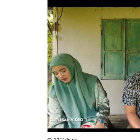
325
Views