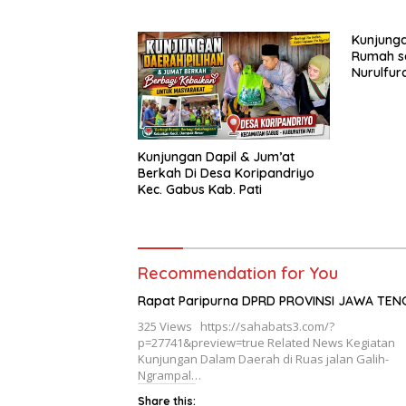
Kunjung
Rumah s
Nurulfur
Kunjungan Dapil & Jum’at
Berkah Di Desa Koripandriyo
Kec. Gabus Kab. Pati
Recommendation for You
Rapat Paripurna DPRD PROVINSI JAWA TEN
325 Views https://sahabats3.com/?
p=27741&preview=true Related News Kegiatan
Kunjungan Dalam Daerah di Ruas jalan Galih-
Ngrampal…
Share this: