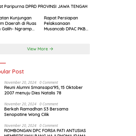
at Paripurna DPRD PROVINSI JAWA TENGAH
atan Kunjungan
Rapat Persiapan
m Daerah di Ruas
Pelaksanaan
n Galih- Ngrampal
Musancab DPAC PKB
paten Sragen.
se Jawa Tengah DPW
Pkb Jawa Tengah
View More
ular Post
November 20, 2024
0 Comment
Reuni Alumni Smansapa’95, 15 Oktober
2007 menuju Dies Natalis 78
November 20, 2024
0 Comment
Berkah Ramadhan S3 Bersama
Senopatine Wong Cilik
November 20, 2024
0 Comment
ROMBONGAN DPC FORSA PATI ANTUSIAS