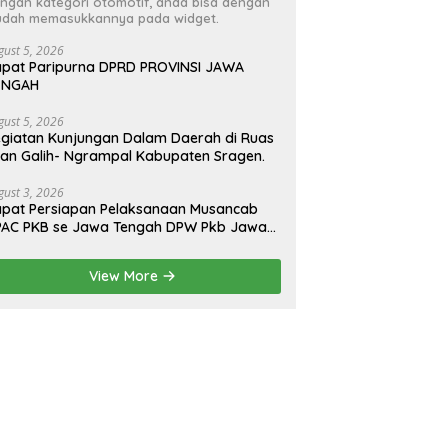
ngan kategori otomotif, anda bisa dengan
dah memasukkannya pada widget.
gust 5, 2026
pat Paripurna DPRD PROVINSI JAWA
ENGAH
gust 5, 2026
giatan Kunjungan Dalam Daerah di Ruas
lan Galih- Ngrampal Kabupaten Sragen.
gust 3, 2026
pat Persiapan Pelaksanaan Musancab
PAC PKB se Jawa Tengah DPW Pkb Jawa
engah
View More