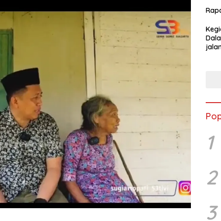
Rap
Kegi
Dala
jala
Kabu
Pop
1
2
3