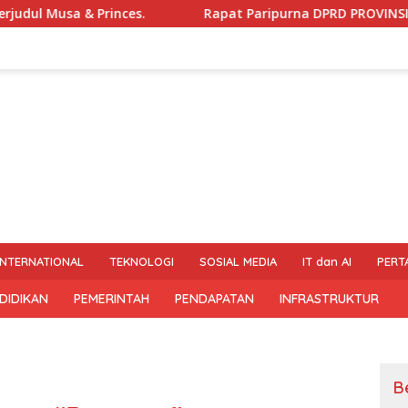
inces.
Rapat Paripurna DPRD PROVINSI JAWA TENGAH
INTERNATIONAL
TEKNOLOGI
SOSIAL MEDIA
IT dan AI
PERT
DIDIKAN
PEMERINTAH
PENDAPATAN
INFRASTRUKTUR
B