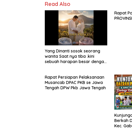
Read Also
Rapat P
PROVINS
Yang Dinanti sosok seorang
wanita Saat nya tiba .kini
sebuah harapan besar dengan
kehamilan iBu malisa istri dari
Bp. Sugiarto menciptakan lagu
Rapat Persiapan Pelaksanaan
Untuk si buah hati yang
Musancab DPAC PKB se Jawa
berjudul Musa & Princes.
Tengah DPW Pkb Jawa Tengah
Kunjunga
Berkah D
Kec. Gab