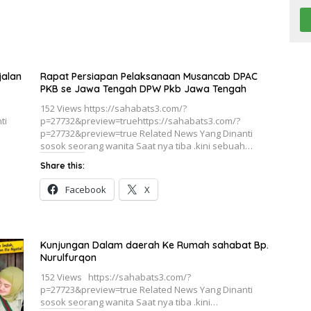
jalan
Rapat Persiapan Pelaksanaan Musancab DPAC
PKB se Jawa Tengah DPW Pkb Jawa Tengah
152 Views https://sahabats3.com/?
ti
p=27732&preview=truehttps://sahabats3.com/?
p=27732&preview=true Related News Yang Dinanti
sosok seorang wanita Saat nya tiba .kini sebuah…
Share this:
Facebook
X
Kunjungan Dalam daerah Ke Rumah sahabat Bp.
Nurulfurqon
152 Views https://sahabats3.com/?
p=27723&preview=true Related News Yang Dinanti
sosok seorang wanita Saat nya tiba .kini…