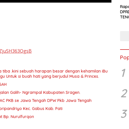
menc
berj
Rapa
DPR
TEN
yQZjuSH363QgsB
Pop
1
a tiba .kini sebuah harapan besar dengan kehamilan iBu
agu Untuk si buah hati yang berjudul Musa & Princes.
GAH
2
jalan Galih- Ngrampal Kabupaten Sragen.
PAC PKB se Jawa Tengah DPW Pkb Jawa Tengah
ripandriyo Kec. Gabus Kab. Pati
3
 Bp. Nurulfurqon