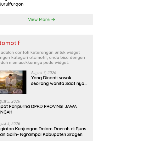
Nurulfurqon
View More
tomotif
i adalah contoh keterangan untuk widget
ngan kategori otomotif, anda bisa dengan
dah memasukkannya pada widget.
August 7, 2026
Yang Dinanti sosok
seorang wanita Saat nya
tiba .kini sebuah harapan
besar dengan kehamilan
iBu malisa istri dari Bp.
gust 5, 2026
Sugiarto menciptakan lagu
pat Paripurna DPRD PROVINSI JAWA
Untuk si buah hati yang
ENGAH
berjudul Musa & Princes.
gust 5, 2026
giatan Kunjungan Dalam Daerah di Ruas
lan Galih- Ngrampal Kabupaten Sragen.