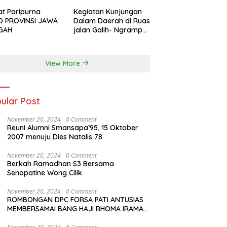
iptakan lagu Untuk si buah hati yang
udul Musa & Princes.
t Paripurna
Kegiatan Kunjungan
D PROVINSI JAWA
Dalam Daerah di Ruas
GAH
jalan Galih- Ngrampal
Kabupaten Sragen.
View More
ular Post
November 20, 2024
0 Comment
Reuni Alumni Smansapa’95, 15 Oktober
2007 menuju Dies Natalis 78
November 20, 2024
0 Comment
Berkah Ramadhan S3 Bersama
Senopatine Wong Cilik
November 20, 2024
0 Comment
ROMBONGAN DPC FORSA PATI ANTUSIAS
MEMBERSAMAI BANG HAJI RHOMA IRAMA
MANGGUNG