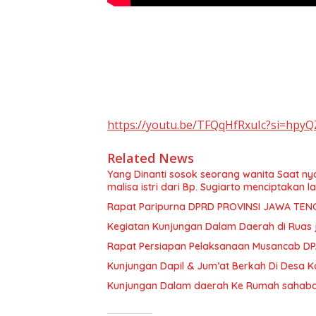
https://youtu.be/TFQqHfRxuIc?si=hp
Related News
Yang Dinanti sosok seorang wanita Saat ny
malisa istri dari Bp. Sugiarto menciptakan l
Rapat Paripurna DPRD PROVINSI JAWA TEN
Kegiatan Kunjungan Dalam Daerah di Ruas 
Rapat Persiapan Pelaksanaan Musancab D
Kunjungan Dapil & Jum’at Berkah Di Desa Ko
Kunjungan Dalam daerah Ke Rumah sahabat