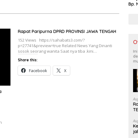
Bp. 
Rapat Paripurna DPRD PROVINSI JAWA TENGAH
152 Views https://sahabats3.com/?
O
p=27741&preview=true Related News Yang Dinanti
sosok seorang wanita Saat nya tiba .kini…
In
de
Share this:
mu
Facebook
X
a
Au
Ra
T
Au
n
Ke
ja