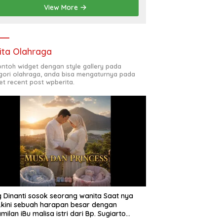
View More
ita Olahraga
contoh widget dengan style gallery pada
gori olahraga, anda bisa mengaturnya pada
et recent post wpberita.
 Dinanti sosok seorang wanita Saat nya
 .kini sebuah harapan besar dengan
milan iBu malisa istri dari Bp. Sugiarto