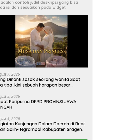
i adalah contoh judul deskripsi yang bisa
da isi dan sesuaikan pada widget
gust 7, 2026
ng Dinanti sosok seorang wanita Saat
a tiba .kini sebuah harapan besar
ngan kehamilan iBu malisa istri dari Bp.
giarto menciptakan lagu Untuk si buah
gust 5, 2026
pat Paripurna DPRD PROVINSI JAWA
ti yang berjudul Musa & Princes.
ENGAH
gust 5, 2026
giatan Kunjungan Dalam Daerah di Ruas
lan Galih- Ngrampal Kabupaten Sragen.