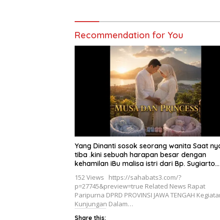
Recommendation for You
Yang Dinanti sosok seorang wanita Saat ny
tiba .kini sebuah harapan besar dengan
kehamilan iBu malisa istri dari Bp. Sugiarto
menciptakan lagu Untuk si buah hati yang
152 Views https://sahabats3.com/?
berjudul Musa & Princes.
p=27745&preview=true Related News Rapat
Paripurna DPRD PROVINSI JAWA TENGAH Kegiata
Kunjungan Dalam…
Share this: