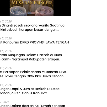
t 7, 2026
 Dinanti sosok seorang wanita Saat nya
 .kini sebuah harapan besar dengan
milan iBu malisa istri dari Bp. Sugiarto
iptakan lagu Untuk si buah hati yang
t 5, 2026
at Paripurna DPRD PROVINSI JAWA TENGAH
udul Musa & Princes.
t 5, 2026
atan Kunjungan Dalam Daerah di Ruas
n Galih- Ngrampal Kabupaten Sragen.
t 3, 2026
t Persiapan Pelaksanaan Musancab DPAC
 se Jawa Tengah DPW Pkb Jawa Tengah
t 1, 2026
ungan Dapil & Jum’at Berkah Di Desa
pandriyo Kec. Gabus Kab. Pati
30, 2026
jungan Dalam daerah Ke Rumah sahabat