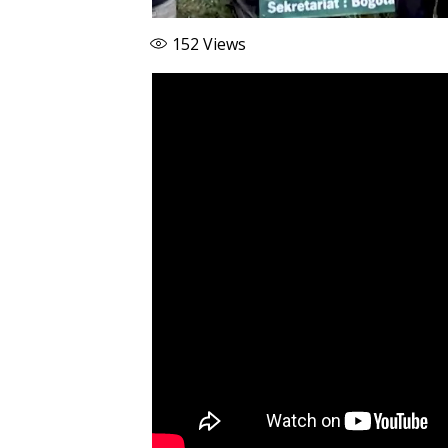
152
Views