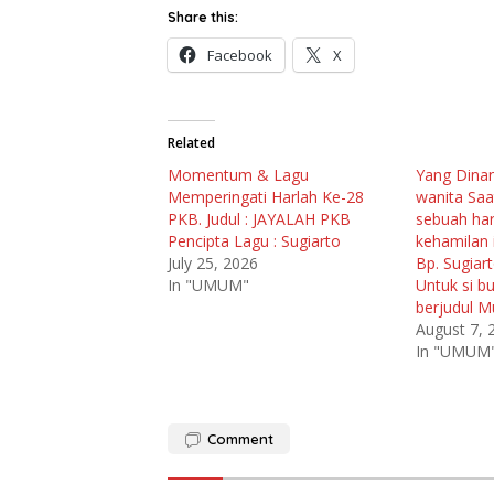
Share this:
Facebook
X
Related
Momentum & Lagu
Yang Dinan
Memperingati Harlah Ke-28
wanita Saat
PKB. Judul : JAYALAH PKB
sebuah ha
Pencipta Lagu : Sugiarto
kehamilan i
July 25, 2026
Bp. Sugiar
In "UMUM"
Untuk si b
berjudul M
August 7, 
In "UMUM
Comment