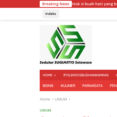
to menciptakan lagu Untuk si buah hati yang berjudul Musa & Pr
Breaking News
Indeks
HOME
IPOLEKSOSBUDHANKAMNAS
BISNIS
KULINER
PARIWISATA
PEN
Home
UMUM
UMUM