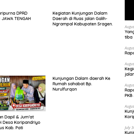
aripurna DPRD
Kegiatan Kunjungan Dalam
I JAWA TENGAH
Daerah di Ruas jalan Galih-
Ngrampal Kabupaten Sragen.
Augus
Yang
tiba
keha
menc
Augus
Rap
berj
Augus
Kegi
jala
Kunjungan Dalam daerah Ke
Rumah sahabat Bp.
Augus
Nurulfurqon
Rapa
PKB
Augus
Kunj
Kori
n Dapil & Jum’at
i Desa Koripandriyo
us Kab. Pati
July 
Kun