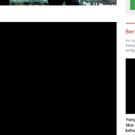
Ber
Ini 
kate
widg
Yang
tiba
keha