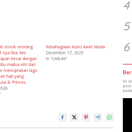
4
5
6
ti sosok seorang
Kebahagiaan Kunci Awet Muda
 nya tiba .kini
December 17, 2025
rapan besar dengan
In "UMUM"
Bu malisa istri dari
to menciptakan lagu
Ber
uah hati yang
Ini 
usa & Princes.
post
2026
pada
"