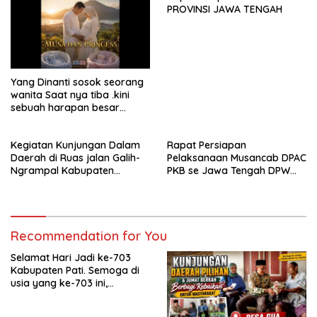
pembangunan yang
PROVINSI JAWA TENGAH
berkelanjutan. Dirgahayu
Kabupaten Pati ke-703.
Salam sedulur Pati Selawase.
Facebook
Yang Dinanti sosok seorang
wanita Saat nya tiba .kini
sebuah harapan besar
dengan kehamilan iBu malisa
istri dari Bp. Sugiarto
Kegiatan Kunjungan Dalam
Rapat Persiapan
menciptakan lagu Untuk si
Daerah di Ruas jalan Galih-
Pelaksanaan Musancab DPAC
buah hati yang berjudul
Ngrampal Kabupaten
PKB se Jawa Tengah DPW
Musa & Princes.
Sragen.
Pkb Jawa Tengah
Recommendation for You
Selamat Hari Jadi ke-703
Kabupaten Pati. Semoga di
usia yang ke-703 ini,
Kabupaten Pati semakin
maju, sejahtera, dan terus