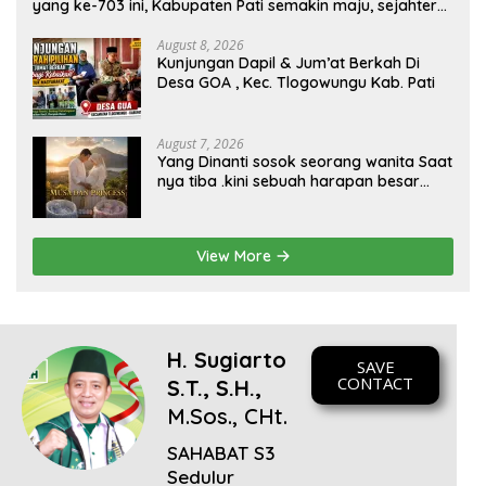
yang ke-703 ini, Kabupaten Pati semakin maju, sejahtera,
dan terus menjadi daerah yang mampu memberikan
kesejahteraan bagi seluruh masyarakatnya. Semoga
August 8, 2026
Kunjungan Dapil & Jum’at Berkah Di
sinergi dan kolaborasi yang telah terjalin semakin kuat
Desa GOA , Kec. Tlogowungu Kab. Pati
demi mewujudkan pembangunan yang berkelanjutan.
Dirgahayu Kabupaten Pati ke-703. Salam sedulur Pati
Selawase. Facebook
August 7, 2026
Yang Dinanti sosok seorang wanita Saat
nya tiba .kini sebuah harapan besar
dengan kehamilan iBu malisa istri dari
Bp. Sugiarto menciptakan lagu Untuk si
buah hati yang berjudul Musa & Princes.
View More
H. Sugiarto
SAVE
CONTACT
S.T., S.H.,
M.Sos., CHt.
SAHABAT S3
Sedulur