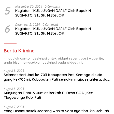
5
November 30, 2024
0 Comment
Kegiatan “KUNJUNGAN DAPIL” Oleh Bapak H.
SUGIARTO, ST., SH, M.Sos, CHt
6
December 2, 2024
0 Comment
Kegiatan “KUNJUNGAN DAPIL” Oleh Bapak H.
SUGIARTO, ST., SH, M.Sos, CHt
Berita Kriminal
Ini adalah contoh deskripsi untuk widget recent post wpberita,
anda bisa memasukkan deskripsi pada widget ini.
August 8, 2026
Selamat Hari Jadi ke-703 Kabupaten Pati. Semoga di usia
yang ke-703 ini, Kabupaten Pati semakin maju, sejahtera, dan
terus menjadi daerah yang mampu memberikan
kesejahteraan bagi seluruh masyarakatnya. Semoga sinergi
August 8, 2026
Kunjungan Dapil & Jum’at Berkah Di Desa GOA , Kec.
dan kolaborasi yang telah terjalin semakin kuat demi
Tlogowungu Kab. Pati
mewujudkan pembangunan yang berkelanjutan. Dirgahayu
Kabupaten Pati ke-703. Salam sedulur Pati Selawase.
Facebook
August 7, 2026
Yang Dinanti sosok seorang wanita Saat nya tiba .kini sebuah