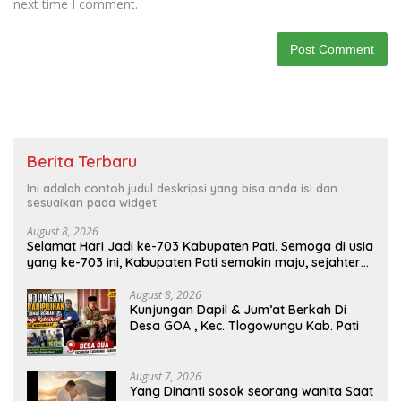
next time I comment.
Berita Terbaru
Ini adalah contoh judul deskripsi yang bisa anda isi dan
sesuaikan pada widget
August 8, 2026
Selamat Hari Jadi ke-703 Kabupaten Pati. Semoga di usia
yang ke-703 ini, Kabupaten Pati semakin maju, sejahtera,
dan terus menjadi daerah yang mampu memberikan
kesejahteraan bagi seluruh masyarakatnya. Semoga
August 8, 2026
Kunjungan Dapil & Jum’at Berkah Di
sinergi dan kolaborasi yang telah terjalin semakin kuat
Desa GOA , Kec. Tlogowungu Kab. Pati
demi mewujudkan pembangunan yang berkelanjutan.
Dirgahayu Kabupaten Pati ke-703. Salam sedulur Pati
Selawase. Facebook
August 7, 2026
Yang Dinanti sosok seorang wanita Saat