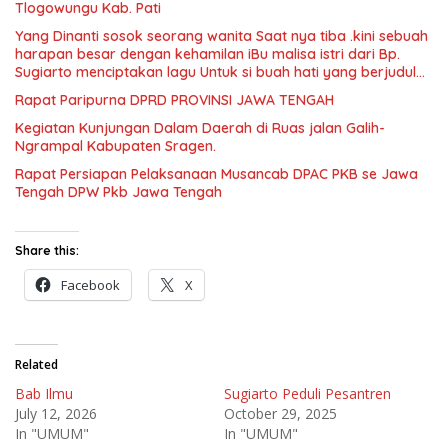
Tlogowungu Kab. Pati
mewujudkan pembangunan yang berkelanjutan. Dirgahayu
Kabupaten Pati ke-703. Salam sedulur Pati Selawase.
Yang Dinanti sosok seorang wanita Saat nya tiba .kini sebuah
Facebook
harapan besar dengan kehamilan iBu malisa istri dari Bp.
Sugiarto menciptakan lagu Untuk si buah hati yang berjudul
Musa & Princes.
Rapat Paripurna DPRD PROVINSI JAWA TENGAH
Kegiatan Kunjungan Dalam Daerah di Ruas jalan Galih-
Ngrampal Kabupaten Sragen.
Rapat Persiapan Pelaksanaan Musancab DPAC PKB se Jawa
Tengah DPW Pkb Jawa Tengah
Share this:
Facebook
X
Related
Bab Ilmu
Sugiarto Peduli Pesantren
July 12, 2026
October 29, 2025
In "UMUM"
In "UMUM"