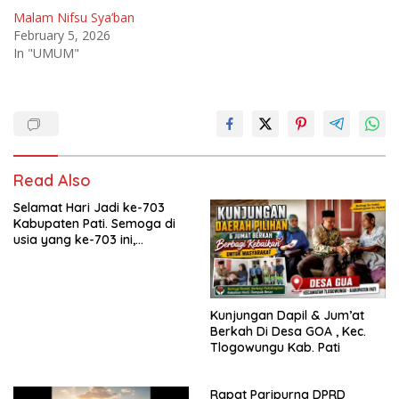
Malam Nifsu Sya’ban
February 5, 2026
In "UMUM"
Read Also
Selamat Hari Jadi ke-703
Kabupaten Pati. Semoga di
usia yang ke-703 ini,
Kabupaten Pati semakin
maju, sejahtera, dan terus
menjadi daerah yang
mampu memberikan
Kunjungan Dapil & Jum’at
kesejahteraan bagi seluruh
Berkah Di Desa GOA , Kec.
masyarakatnya. Semoga
Tlogowungu Kab. Pati
sinergi dan kolaborasi yang
telah terjalin semakin kuat
demi mewujudkan
Rapat Paripurna DPRD