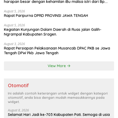
harapan besar dengan kehamilan iBu malisa istri dari Bp.
Sugiarto menciptakan lagu Untuk si buah hati yang berjudul
Musa & Princes.
August 5, 2026
Rapat Paripurna DPRD PROVINSI JAWA TENGAH
August 5, 2026
Kegiatan Kunjungan Dalam Daerah di Ruas jalan Galih-
Ngrampal Kabupaten Sragen.
August 3, 2026
Rapat Persiapan Pelaksanaan Musancab DPAC PKB se Jawa
Tengah DPW Pkb Jawa Tengah
View More
Otomotif
Ini adalah contoh keterangan untuk widget dengan kategori
otomotif, anda bisa dengan mudah memasukkannya pada
widget.
August 8, 2026
Selamat Hari Jadi ke-703 Kabupaten Pati. Semoga di usia