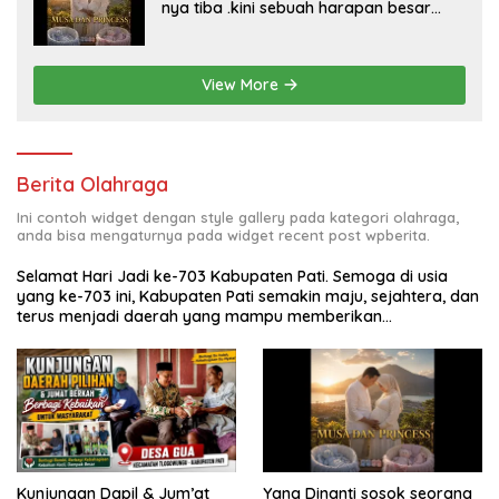
nya tiba .kini sebuah harapan besar
dengan kehamilan iBu malisa istri dari
Bp. Sugiarto menciptakan lagu Untuk si
buah hati yang berjudul Musa & Princes.
View More
Berita Olahraga
Ini contoh widget dengan style gallery pada kategori olahraga,
anda bisa mengaturnya pada widget recent post wpberita.
Selamat Hari Jadi ke-703 Kabupaten Pati. Semoga di usia
yang ke-703 ini, Kabupaten Pati semakin maju, sejahtera, dan
terus menjadi daerah yang mampu memberikan
kesejahteraan bagi seluruh masyarakatnya. Semoga sinergi
dan kolaborasi yang telah terjalin semakin kuat demi
mewujudkan pembangunan yang berkelanjutan. Dirgahayu
Kabupaten Pati ke-703. Salam sedulur Pati Selawase.
Facebook
Kunjungan Dapil & Jum’at
Yang Dinanti sosok seorang