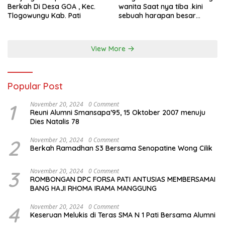
Berkah Di Desa GOA , Kec.
wanita Saat nya tiba .kini
Tlogowungu Kab. Pati
sebuah harapan besar
dengan kehamilan iBu malisa
istri dari Bp. Sugiarto
menciptakan lagu Untuk si
View More
buah hati yang berjudul
Musa & Princes.
Popular Post
1
November 20, 2024
0 Comment
Reuni Alumni Smansapa’95, 15 Oktober 2007 menuju
Dies Natalis 78
2
November 20, 2024
0 Comment
Berkah Ramadhan S3 Bersama Senopatine Wong Cilik
3
November 20, 2024
0 Comment
ROMBONGAN DPC FORSA PATI ANTUSIAS MEMBERSAMAI
BANG HAJI RHOMA IRAMA MANGGUNG
4
November 20, 2024
0 Comment
Keseruan Melukis di Teras SMA N 1 Pati Bersama Alumni