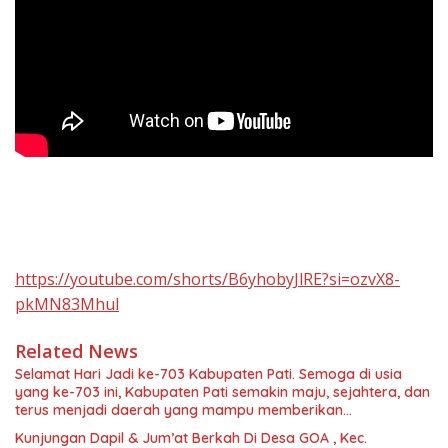
https://youtube.com/shorts/B6yhobyJlRE?si=ozvX8-
pkMN83Mhul
Related News
Selamat Hari Jadi ke-703 Kabupaten Pati. Semoga di usia
yang ke-703 ini, Kabupaten Pati semakin maju, sejahtera, dan
terus menjadi daerah yang mampu memberikan
kesejahteraan bagi seluruh masyarakatnya. Semoga sinergi
Kunjungan Dapil & Jum’at Berkah Di Desa GOA , Kec.
dan kolaborasi yang telah terjalin semakin kuat demi