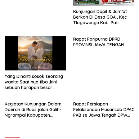
menjadi daerah yang
mampu memberikan
Kunjungan Dapil & Jum’at
kesejahteraan bagi seluruh
Berkah Di Desa GOA , Kec.
masyarakatnya. Semoga
Tlogowungu Kab. Pati
sinergi dan kolaborasi yang
telah terjalin semakin kuat
demi mewujudkan
Rapat Paripurna DPRD
pembangunan yang
PROVINSI JAWA TENGAH
berkelanjutan. Dirgahayu
Kabupaten Pati ke-703.
Salam sedulur Pati Selawase.
Facebook
Yang Dinanti sosok seorang
wanita Saat nya tiba .kini
sebuah harapan besar
dengan kehamilan iBu malisa
istri dari Bp. Sugiarto
Kegiatan Kunjungan Dalam
Rapat Persiapan
menciptakan lagu Untuk si
Daerah di Ruas jalan Galih-
Pelaksanaan Musancab DPAC
buah hati yang berjudul
Ngrampal Kabupaten
PKB se Jawa Tengah DPW
Musa & Princes.
Sragen.
Pkb Jawa Tengah