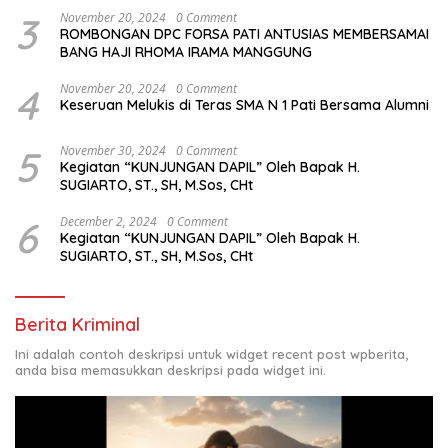
3
November 20, 2024
0 Comment
ROMBONGAN DPC FORSA PATI ANTUSIAS MEMBERSAMAI
BANG HAJI RHOMA IRAMA MANGGUNG
4
November 20, 2024
0 Comment
Keseruan Melukis di Teras SMA N 1 Pati Bersama Alumni
5
November 30, 2024
0 Comment
Kegiatan “KUNJUNGAN DAPIL” Oleh Bapak H.
SUGIARTO, ST., SH, M.Sos, CHt
6
December 2, 2024
0 Comment
Kegiatan “KUNJUNGAN DAPIL” Oleh Bapak H.
SUGIARTO, ST., SH, M.Sos, CHt
Berita Kriminal
Ini adalah contoh deskripsi untuk widget recent post wpberita,
anda bisa memasukkan deskripsi pada widget ini.