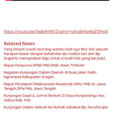
https://youtu.be/3w8dHJN1Zzw?si=ryEcqRr6w9qZDHoK
Related News
Yang Dinanti sosok seorang wanita Saat nya tiba .kini sebuah
harapan besar dengan kehamilan iBu malisa istri dari Bp.
Sugiarto menciptakan lagu Untuk si buah hati yang berjudul
Musa & Princes.
Rapat Paripurna DPRD PROVINSI JAWA TENGAH
Kegiatan Kunjungan Dalam Daerah di Ruas jalan Galih-
Ngrampal Kabupaten Sragen.
Rapat Persiapan Pelaksanaan Musancab DPAC PKB se Jawa
Tengah DPW Pkb Jawa Tengah
Kunjungan Dapil & Jum’at Berkah Di Desa Koripandriyo Kec.
Gabus Kab. Pati
Kunjungan Dalam daerah Ke Rumah sahabat Bp. Nurulfurqon