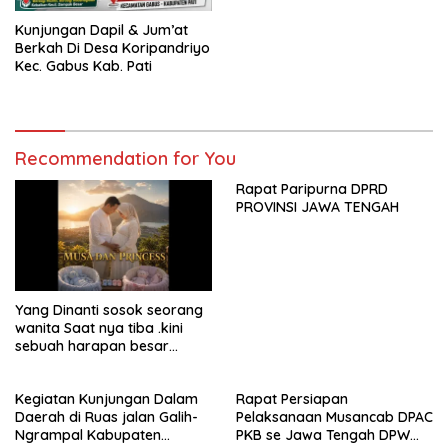
Kunjungan Dapil & Jum’at
Berkah Di Desa Koripandriyo
Kec. Gabus Kab. Pati
Recommendation for You
Rapat Paripurna DPRD
PROVINSI JAWA TENGAH
Yang Dinanti sosok seorang
wanita Saat nya tiba .kini
sebuah harapan besar
dengan kehamilan iBu malisa
istri dari Bp. Sugiarto
Kegiatan Kunjungan Dalam
Rapat Persiapan
menciptakan lagu Untuk si
Daerah di Ruas jalan Galih-
Pelaksanaan Musancab DPAC
buah hati yang berjudul
Ngrampal Kabupaten
PKB se Jawa Tengah DPW
Musa & Princes.