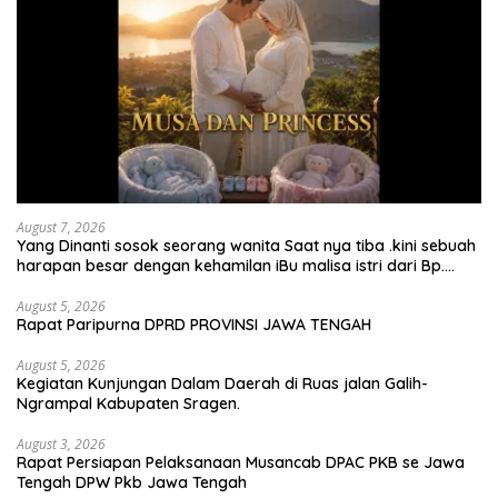
August 7, 2026
Yang Dinanti sosok seorang wanita Saat nya tiba .kini sebuah
harapan besar dengan kehamilan iBu malisa istri dari Bp.
Sugiarto menciptakan lagu Untuk si buah hati yang berjudul
Musa & Princes.
August 5, 2026
Rapat Paripurna DPRD PROVINSI JAWA TENGAH
August 5, 2026
Kegiatan Kunjungan Dalam Daerah di Ruas jalan Galih-
Ngrampal Kabupaten Sragen.
August 3, 2026
Rapat Persiapan Pelaksanaan Musancab DPAC PKB se Jawa
Tengah DPW Pkb Jawa Tengah