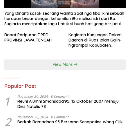
Yang Dinanti sosok seorang wanita Saat nya tiba .kini sebuah
harapan besar dengan kehamilan iBu malisa istri dari Bp.
Sugiarto menciptakan lagu Untuk si buah hati yang berjudul
Musa & Princes.
Rapat Paripurna DPRD
Kegiatan Kunjungan Dalam
PROVINSI JAWA TENGAH
Daerah di Ruas jalan Galih-
Ngrampal Kabupaten
Sragen.
View More
Popular Post
1
November 20, 2024
0 Comment
Reuni Alumni Smansapa’95, 15 Oktober 2007 menuju
Dies Natalis 78
2
November 20, 2024
0 Comment
Berkah Ramadhan S3 Bersama Senopatine Wong Cilik