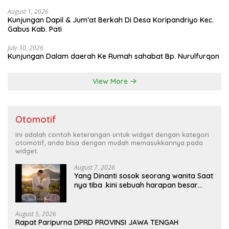
August 1, 2026
Kunjungan Dapil & Jum’at Berkah Di Desa Koripandriyo Kec.
Gabus Kab. Pati
July 30, 2026
Kunjungan Dalam daerah Ke Rumah sahabat Bp. Nurulfurqon
View More
Otomotif
Ini adalah contoh keterangan untuk widget dengan kategori
otomotif, anda bisa dengan mudah memasukkannya pada
widget.
August 7, 2026
Yang Dinanti sosok seorang wanita Saat
nya tiba .kini sebuah harapan besar
dengan kehamilan iBu malisa istri dari
Bp. Sugiarto menciptakan lagu Untuk si
buah hati yang berjudul Musa & Princes.
August 5, 2026
Rapat Paripurna DPRD PROVINSI JAWA TENGAH