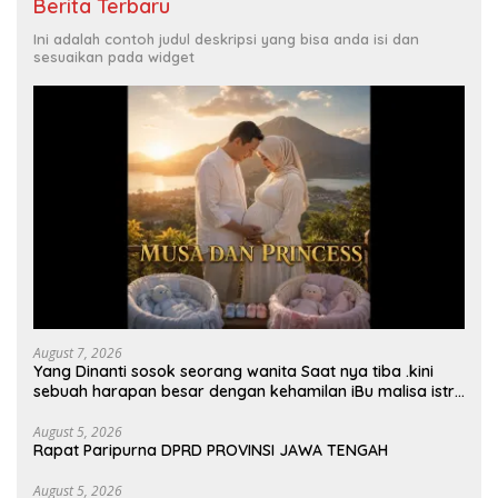
Berita Terbaru
Ini adalah contoh judul deskripsi yang bisa anda isi dan
sesuaikan pada widget
August 7, 2026
Yang Dinanti sosok seorang wanita Saat nya tiba .kini
sebuah harapan besar dengan kehamilan iBu malisa istri
dari Bp. Sugiarto menciptakan lagu Untuk si buah hati
yang berjudul Musa & Princes.
August 5, 2026
Rapat Paripurna DPRD PROVINSI JAWA TENGAH
August 5, 2026