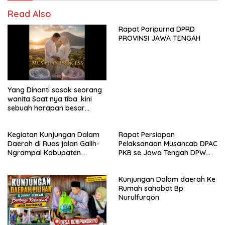
Read Also
Rapat Paripurna DPRD
PROVINSI JAWA TENGAH
Yang Dinanti sosok seorang
wanita Saat nya tiba .kini
sebuah harapan besar
dengan kehamilan iBu malisa
istri dari Bp. Sugiarto
Kegiatan Kunjungan Dalam
Rapat Persiapan
menciptakan lagu Untuk si
Daerah di Ruas jalan Galih-
Pelaksanaan Musancab DPAC
buah hati yang berjudul
Ngrampal Kabupaten
PKB se Jawa Tengah DPW
Musa & Princes.
Sragen.
Pkb Jawa Tengah
Kunjungan Dalam daerah Ke
Rumah sahabat Bp.
Nurulfurqon