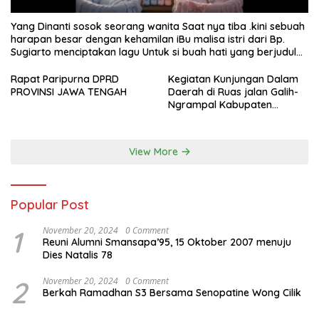
Yang Dinanti sosok seorang wanita Saat nya tiba .kini sebuah
harapan besar dengan kehamilan iBu malisa istri dari Bp.
Sugiarto menciptakan lagu Untuk si buah hati yang berjudul
Musa & Princes.
Rapat Paripurna DPRD
Kegiatan Kunjungan Dalam
PROVINSI JAWA TENGAH
Daerah di Ruas jalan Galih-
Ngrampal Kabupaten
Sragen.
View More
Popular Post
1
November 20, 2024
0 Comment
Reuni Alumni Smansapa’95, 15 Oktober 2007 menuju
Dies Natalis 78
2
November 20, 2024
0 Comment
Berkah Ramadhan S3 Bersama Senopatine Wong Cilik