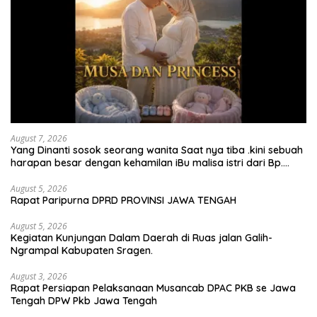
August 7, 2026
Yang Dinanti sosok seorang wanita Saat nya tiba .kini sebuah
harapan besar dengan kehamilan iBu malisa istri dari Bp.
Sugiarto menciptakan lagu Untuk si buah hati yang berjudul
Musa & Princes.
August 5, 2026
Rapat Paripurna DPRD PROVINSI JAWA TENGAH
August 5, 2026
Kegiatan Kunjungan Dalam Daerah di Ruas jalan Galih-
Ngrampal Kabupaten Sragen.
August 3, 2026
Rapat Persiapan Pelaksanaan Musancab DPAC PKB se Jawa
Tengah DPW Pkb Jawa Tengah