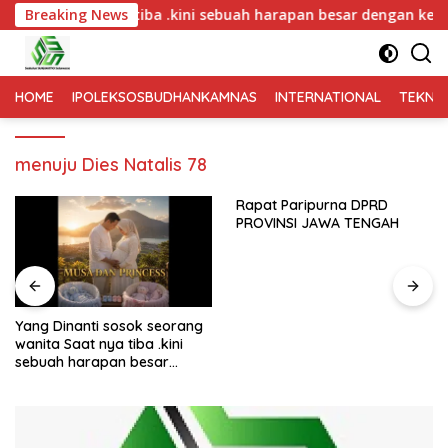
 Saat nya tiba .kini sebuah harapan besar dengan kehamilan iB
Breaking News
HOME
IPOLEKSOSBUDHANKAMNAS
INTERNATIONAL
TEKNO
menuju Dies Natalis 78
Rapat Paripurna DPRD
Kegiatan Kunjungan Dalam
PROVINSI JAWA TENGAH
Daerah di Ruas jalan Galih-
Ngrampal Kabupaten
Sragen.