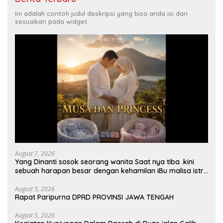
Ini adalah contoh judul deskripsi yang bisa anda isi dan
sesuaikan pada widget
August 7, 2026
Yang Dinanti sosok seorang wanita Saat nya tiba .kini
sebuah harapan besar dengan kehamilan iBu malisa istri
dari Bp. Sugiarto menciptakan lagu Untuk si buah hati
yang berjudul Musa & Princes.
August 5, 2026
Rapat Paripurna DPRD PROVINSI JAWA TENGAH
August 5, 2026