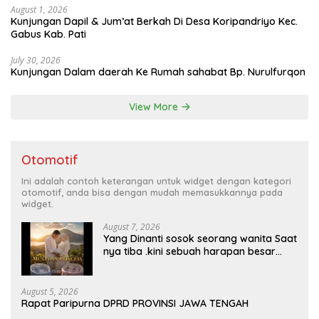
August 1, 2026
Kunjungan Dapil & Jum’at Berkah Di Desa Koripandriyo Kec.
Gabus Kab. Pati
July 30, 2026
Kunjungan Dalam daerah Ke Rumah sahabat Bp. Nurulfurqon
View More
Otomotif
Ini adalah contoh keterangan untuk widget dengan kategori
otomotif, anda bisa dengan mudah memasukkannya pada
widget.
August 7, 2026
Yang Dinanti sosok seorang wanita Saat
nya tiba .kini sebuah harapan besar
dengan kehamilan iBu malisa istri dari
Bp. Sugiarto menciptakan lagu Untuk si
buah hati yang berjudul Musa & Princes.
August 5, 2026
Rapat Paripurna DPRD PROVINSI JAWA TENGAH