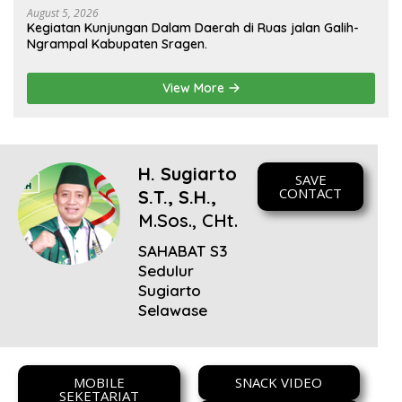
August 5, 2026
Kegiatan Kunjungan Dalam Daerah di Ruas jalan Galih-
Ngrampal Kabupaten Sragen.
View More
H. Sugiarto
SAVE
CONTACT
S.T., S.H.,
M.Sos., CHt.
SAHABAT S3
Sedulur
Sugiarto
Selawase
MOBILE
SNACK VIDEO
SEKETARIAT