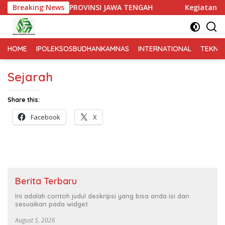
t Paripurna DPRD PROVINSI JAWA TENGAH
Breaking News
Kegiatan Kun
HOME
IPOLEKSOSBUDHANKAMNAS
INTERNATIONAL
TEKNO
Sejarah
Share this:
Facebook
X
Berita Terbaru
Ini adalah contoh judul deskripsi yang bisa anda isi dan
sesuaikan pada widget
August 5, 2026