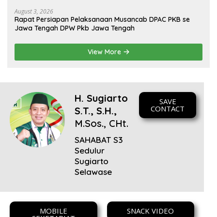
August 3, 2026
Rapat Persiapan Pelaksanaan Musancab DPAC PKB se
Jawa Tengah DPW Pkb Jawa Tengah
View More
H. Sugiarto
SAVE
CONTACT
S.T., S.H.,
M.Sos., CHt.
SAHABAT S3
Sedulur
Sugiarto
Selawase
MOBILE
SNACK VIDEO