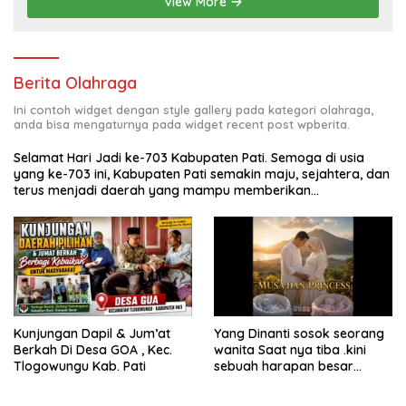
View More
Berita Olahraga
Ini contoh widget dengan style gallery pada kategori olahraga,
anda bisa mengaturnya pada widget recent post wpberita.
Selamat Hari Jadi ke-703 Kabupaten Pati. Semoga di usia
yang ke-703 ini, Kabupaten Pati semakin maju, sejahtera, dan
terus menjadi daerah yang mampu memberikan
kesejahteraan bagi seluruh masyarakatnya. Semoga sinergi
dan kolaborasi yang telah terjalin semakin kuat demi
mewujudkan pembangunan yang berkelanjutan. Dirgahayu
Kabupaten Pati ke-703. Salam sedulur Pati Selawase.
Facebook
Kunjungan Dapil & Jum’at
Yang Dinanti sosok seorang
Berkah Di Desa GOA , Kec.
wanita Saat nya tiba .kini
Tlogowungu Kab. Pati
sebuah harapan besar
dengan kehamilan iBu malisa
istri dari Bp. Sugiarto