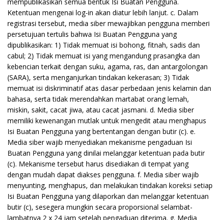
mempublikasikan semua bentuk Isi Buatan Pengguna.
Ketentuan mengenai log-in akan diatur lebih lanjut. c. Dalam
registrasi tersebut, media siber mewajibkan pengguna memberi
persetujuan tertulis bahwa Isi Buatan Pengguna yang
dipublikasikan: 1) Tidak memuat isi bohong, fitnah, sadis dan
cabul; 2) Tidak memuat isi yang mengandung prasangka dan
kebencian terkait dengan suku, agama, ras, dan antargolongan
(SARA), serta menganjurkan tindakan kekerasan; 3) Tidak
memuat isi diskriminatif atas dasar perbedaan jenis kelamin dan
bahasa, serta tidak merendahkan martabat orang lemah,
miskin, sakit, cacat jiwa, atau cacat jasmani. d. Media siber
memiliki kewenangan mutlak untuk mengedit atau menghapus
Isi Buatan Pengguna yang bertentangan dengan butir (c). e.
Media siber wajib menyediakan mekanisme pengaduan Isi
Buatan Pengguna yang dinilai melanggar ketentuan pada butir
(c). Mekanisme tersebut harus disediakan di tempat yang
dengan mudah dapat diakses pengguna. f. Media siber wajib
menyunting, menghapus, dan melakukan tindakan koreksi setiap
Isi Buatan Pengguna yang dilaporkan dan melanggar ketentuan
butir (c), sesegera mungkin secara proporsional selambat-
lambatnya 2 x 24 jam setelah pengaduan diterima. g. Media