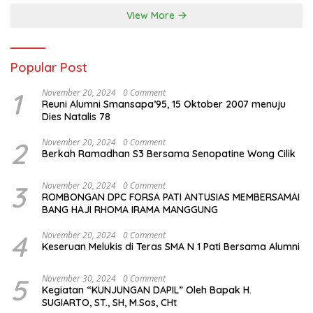
menciptakan lagu Untuk si
View More
buah hati yang berjudul
Musa & Princes.
Popular Post
1
November 20, 2024
0 Comment
Reuni Alumni Smansapa’95, 15 Oktober 2007 menuju
Dies Natalis 78
2
November 20, 2024
0 Comment
Berkah Ramadhan S3 Bersama Senopatine Wong Cilik
3
November 20, 2024
0 Comment
ROMBONGAN DPC FORSA PATI ANTUSIAS MEMBERSAMAI
BANG HAJI RHOMA IRAMA MANGGUNG
4
November 20, 2024
0 Comment
Keseruan Melukis di Teras SMA N 1 Pati Bersama Alumni
5
November 30, 2024
0 Comment
Kegiatan “KUNJUNGAN DAPIL” Oleh Bapak H.
SUGIARTO, ST., SH, M.Sos, CHt