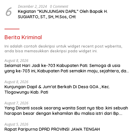
6
December 2, 2024
0 Comment
Kegiatan “KUNJUNGAN DAPIL” Oleh Bapak H.
SUGIARTO, ST., SH, M.Sos, CHt
Berita Kriminal
Ini adalah contoh deskripsi untuk widget recent post wpberita,
anda bisa memasukkan deskripsi pada widget ini.
August 8, 2026
Selamat Hari Jadi ke-703 Kabupaten Pati. Semoga di usia
yang ke-703 ini, Kabupaten Pati semakin maju, sejahtera, dan
terus menjadi daerah yang mampu memberikan
kesejahteraan bagi seluruh masyarakatnya. Semoga sinergi
August 8, 2026
Kunjungan Dapil & Jum’at Berkah Di Desa GOA , Kec.
dan kolaborasi yang telah terjalin semakin kuat demi
Tlogowungu Kab. Pati
mewujudkan pembangunan yang berkelanjutan. Dirgahayu
Kabupaten Pati ke-703. Salam sedulur Pati Selawase.
Facebook
August 7, 2026
Yang Dinanti sosok seorang wanita Saat nya tiba .kini sebuah
harapan besar dengan kehamilan iBu malisa istri dari Bp.
Sugiarto menciptakan lagu Untuk si buah hati yang berjudul
Musa & Princes.
August 5, 2026
Rapat Paripurna DPRD PROVINSI JAWA TENGAH