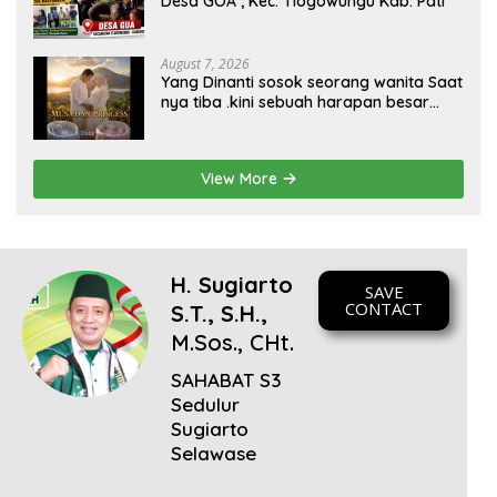
Desa GOA , Kec. Tlogowungu Kab. Pati
demi mewujudkan pembangunan yang berkelanjutan.
Dirgahayu Kabupaten Pati ke-703. Salam sedulur Pati
Selawase. Facebook
August 7, 2026
Yang Dinanti sosok seorang wanita Saat
nya tiba .kini sebuah harapan besar
dengan kehamilan iBu malisa istri dari
Bp. Sugiarto menciptakan lagu Untuk si
buah hati yang berjudul Musa & Princes.
View More
H. Sugiarto
SAVE
CONTACT
S.T., S.H.,
M.Sos., CHt.
SAHABAT S3
Sedulur
Sugiarto
Selawase