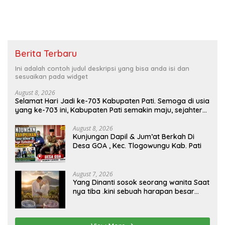
Berita Terbaru
Ini adalah contoh judul deskripsi yang bisa anda isi dan
sesuaikan pada widget
August 8, 2026
Selamat Hari Jadi ke-703 Kabupaten Pati. Semoga di usia
yang ke-703 ini, Kabupaten Pati semakin maju, sejahtera,
dan terus menjadi daerah yang mampu memberikan
kesejahteraan bagi seluruh masyarakatnya. Semoga
August 8, 2026
Kunjungan Dapil & Jum’at Berkah Di
sinergi dan kolaborasi yang telah terjalin semakin kuat
Desa GOA , Kec. Tlogowungu Kab. Pati
demi mewujudkan pembangunan yang berkelanjutan.
Dirgahayu Kabupaten Pati ke-703. Salam sedulur Pati
Selawase. Facebook
August 7, 2026
Yang Dinanti sosok seorang wanita Saat
nya tiba .kini sebuah harapan besar
dengan kehamilan iBu malisa istri dari
Bp. Sugiarto menciptakan lagu Untuk si
buah hati yang berjudul Musa & Princes.