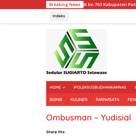
Selamat Hari Jadi ke-703 Kabupaten Pati. Semoga di usia
Breaking News
Indeks
HOME
IPOLEKSOSBUDHANKAMNAS
BISNIS
KULINER
PARIWISATA
PEN
Ombusman – Yudisial
Share this: