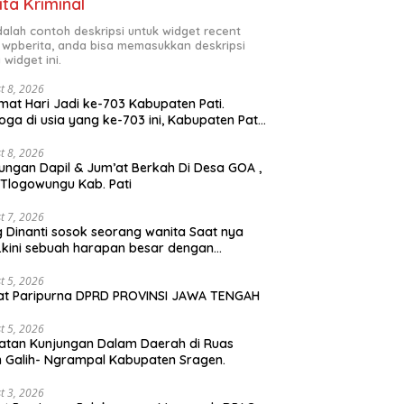
ita Kriminal
adalah contoh deskripsi untuk widget recent
 wpberita, anda bisa memasukkan deskripsi
 widget ini.
t 8, 2026
mat Hari Jadi ke-703 Kabupaten Pati.
ga di usia yang ke-703 ini, Kabupaten Pati
kin maju, sejahtera, dan terus menjadi
rah yang mampu memberikan
t 8, 2026
ungan Dapil & Jum’at Berkah Di Desa GOA ,
jahteraan bagi seluruh masyarakatnya.
 Tlogowungu Kab. Pati
ga sinergi dan kolaborasi yang telah
alin semakin kuat demi mewujudkan
angunan yang berkelanjutan. Dirgahayu
t 7, 2026
 Dinanti sosok seorang wanita Saat nya
paten Pati ke-703. Salam sedulur Pati
 .kini sebuah harapan besar dengan
wase. Facebook
milan iBu malisa istri dari Bp. Sugiarto
iptakan lagu Untuk si buah hati yang
t 5, 2026
at Paripurna DPRD PROVINSI JAWA TENGAH
udul Musa & Princes.
t 5, 2026
atan Kunjungan Dalam Daerah di Ruas
n Galih- Ngrampal Kabupaten Sragen.
t 3, 2026