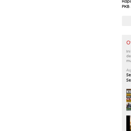
Rapa
PKB
O
In
de
mu
Au
Se
Se
Pa
m
ke
ma
ko
d
be
ke
F