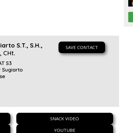
iarto S.T., S.H.,
SAVE CONTACT
, CHt.
T S3
 Sugiarto
se
SNACK VIDEO
YOUTUBE