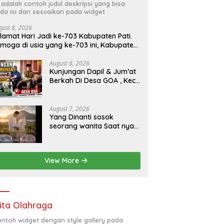
i adalah contoh judul deskripsi yang bisa
da isi dan sesuaikan pada widget
gust 8, 2026
lamat Hari Jadi ke-703 Kabupaten Pati.
moga di usia yang ke-703 ini, Kabupaten
ti semakin maju, sejahtera, dan terus
enjadi daerah yang mampu memberikan
August 8, 2026
Kunjungan Dapil & Jum’at
sejahteraan bagi seluruh
Berkah Di Desa GOA , Kec.
syarakatnya. Semoga sinergi dan
Tlogowungu Kab. Pati
laborasi yang telah terjalin semakin kuat
emi mewujudkan pembangunan yang
rkelanjutan. Dirgahayu Kabupaten Pati
August 7, 2026
-703. Salam sedulur Pati Selawase.
Yang Dinanti sosok
acebook
seorang wanita Saat nya
tiba .kini sebuah harapan
besar dengan kehamilan
iBu malisa istri dari Bp.
View More
Sugiarto menciptakan lagu
Untuk si buah hati yang
berjudul Musa & Princes.
ita Olahraga
contoh widget dengan style gallery pada