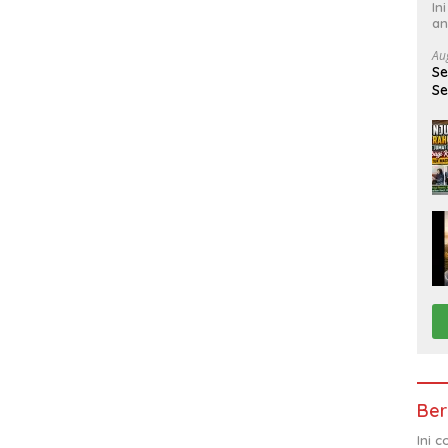
In
an
Au
Se
Se
Pa
m
ke
ma
ko
d
be
ke
F
Ber
Ini 