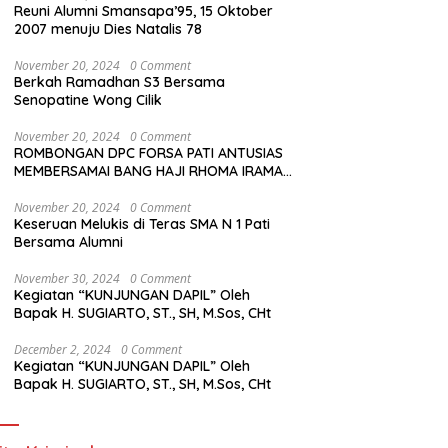
Reuni Alumni Smansapa’95, 15 Oktober
2007 menuju Dies Natalis 78
November 20, 2024
0 Comment
Berkah Ramadhan S3 Bersama
Senopatine Wong Cilik
November 20, 2024
0 Comment
ROMBONGAN DPC FORSA PATI ANTUSIAS
MEMBERSAMAI BANG HAJI RHOMA IRAMA
MANGGUNG
November 20, 2024
0 Comment
Keseruan Melukis di Teras SMA N 1 Pati
Bersama Alumni
November 30, 2024
0 Comment
Kegiatan “KUNJUNGAN DAPIL” Oleh
Bapak H. SUGIARTO, ST., SH, M.Sos, CHt
December 2, 2024
0 Comment
Kegiatan “KUNJUNGAN DAPIL” Oleh
Bapak H. SUGIARTO, ST., SH, M.Sos, CHt