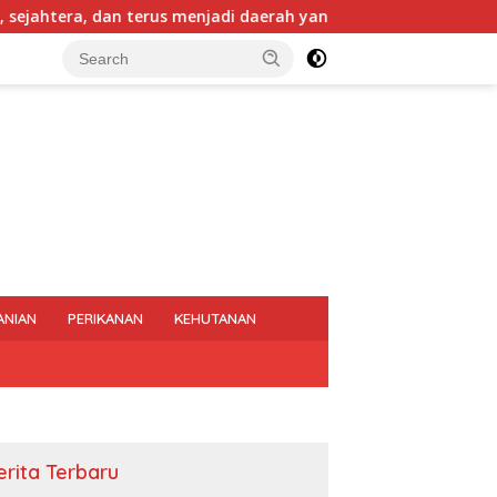
n terus menjadi daerah yang mampu memberikan kesejahteraan b
ANIAN
PERIKANAN
KEHUTANAN
erita Terbaru