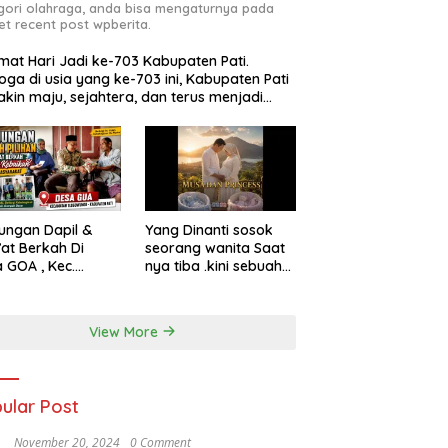
gori olahraga, anda bisa mengaturnya pada
et recent post wpberita.
mat Hari Jadi ke-703 Kabupaten Pati.
ga di usia yang ke-703 ini, Kabupaten Pati
kin maju, sejahtera, dan terus menjadi
rah yang mampu memberikan
jahteraan bagi seluruh masyarakatnya.
ga sinergi dan kolaborasi yang telah
alin semakin kuat demi mewujudkan
angunan yang berkelanjutan. Dirgahayu
paten Pati ke-703. Salam sedulur Pati
wase. Facebook
ungan Dapil &
Yang Dinanti sosok
at Berkah Di
seorang wanita Saat
 GOA , Kec.
nya tiba .kini sebuah
owungu Kab. Pati
harapan besar
dengan kehamilan iBu
malisa istri dari Bp.
View More
Sugiarto menciptakan
lagu Untuk si buah
hati yang berjudul
Musa & Princes.
ular Post
November 20, 2024
0 Comment