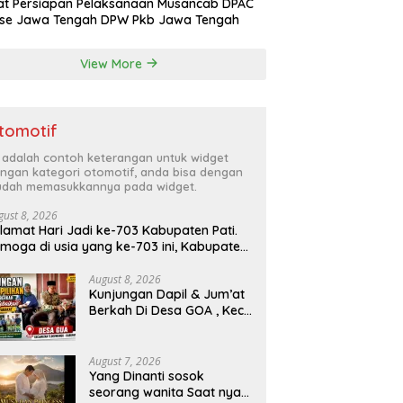
t Persiapan Pelaksanaan Musancab DPAC
 se Jawa Tengah DPW Pkb Jawa Tengah
View More
tomotif
i adalah contoh keterangan untuk widget
ngan kategori otomotif, anda bisa dengan
dah memasukkannya pada widget.
gust 8, 2026
lamat Hari Jadi ke-703 Kabupaten Pati.
moga di usia yang ke-703 ini, Kabupaten
ti semakin maju, sejahtera, dan terus
enjadi daerah yang mampu memberikan
August 8, 2026
Kunjungan Dapil & Jum’at
sejahteraan bagi seluruh
Berkah Di Desa GOA , Kec.
syarakatnya. Semoga sinergi dan
Tlogowungu Kab. Pati
laborasi yang telah terjalin semakin kuat
emi mewujudkan pembangunan yang
rkelanjutan. Dirgahayu Kabupaten Pati
August 7, 2026
-703. Salam sedulur Pati Selawase.
Yang Dinanti sosok
acebook
seorang wanita Saat nya