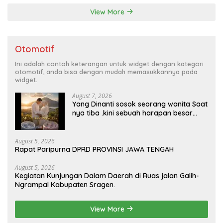
View More
Otomotif
Ini adalah contoh keterangan untuk widget dengan kategori
otomotif, anda bisa dengan mudah memasukkannya pada
widget.
August 7, 2026
Yang Dinanti sosok seorang wanita Saat
nya tiba .kini sebuah harapan besar
dengan kehamilan iBu malisa istri dari
Bp. Sugiarto menciptakan lagu Untuk si
buah hati yang berjudul Musa & Princes.
August 5, 2026
Rapat Paripurna DPRD PROVINSI JAWA TENGAH
August 5, 2026
Kegiatan Kunjungan Dalam Daerah di Ruas jalan Galih-
Ngrampal Kabupaten Sragen.
View More