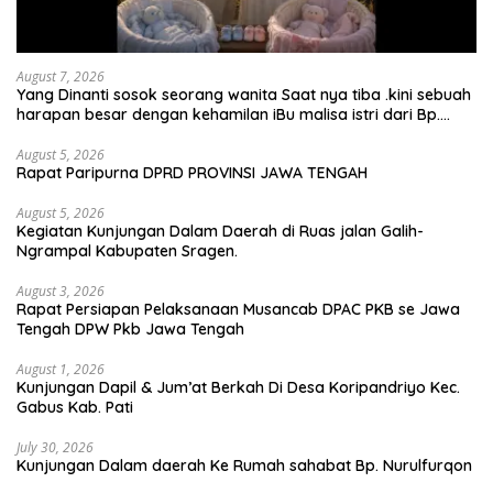
August 7, 2026
Yang Dinanti sosok seorang wanita Saat nya tiba .kini sebuah
harapan besar dengan kehamilan iBu malisa istri dari Bp.
Sugiarto menciptakan lagu Untuk si buah hati yang berjudul
Musa & Princes.
August 5, 2026
Rapat Paripurna DPRD PROVINSI JAWA TENGAH
August 5, 2026
Kegiatan Kunjungan Dalam Daerah di Ruas jalan Galih-
Ngrampal Kabupaten Sragen.
August 3, 2026
Rapat Persiapan Pelaksanaan Musancab DPAC PKB se Jawa
Tengah DPW Pkb Jawa Tengah
August 1, 2026
Kunjungan Dapil & Jum’at Berkah Di Desa Koripandriyo Kec.
Gabus Kab. Pati
July 30, 2026
Kunjungan Dalam daerah Ke Rumah sahabat Bp. Nurulfurqon