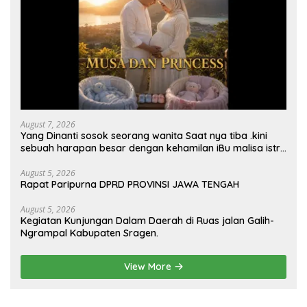
August 7, 2026
Yang Dinanti sosok seorang wanita Saat nya tiba .kini
sebuah harapan besar dengan kehamilan iBu malisa istri
dari Bp. Sugiarto menciptakan lagu Untuk si buah hati
yang berjudul Musa & Princes.
August 5, 2026
Rapat Paripurna DPRD PROVINSI JAWA TENGAH
August 5, 2026
Kegiatan Kunjungan Dalam Daerah di Ruas jalan Galih-
Ngrampal Kabupaten Sragen.
View More