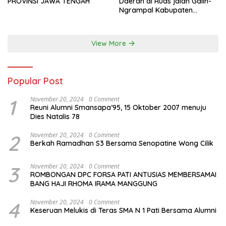
PROVINSI JAWA TENGAH
Daerah di Ruas jalan Galih-
Ngrampal Kabupaten
Sragen.
View More
Popular Post
1
November 20, 2024
0 Comment
Reuni Alumni Smansapa’95, 15 Oktober 2007 menuju
Dies Natalis 78
2
November 20, 2024
0 Comment
Berkah Ramadhan S3 Bersama Senopatine Wong Cilik
3
November 20, 2024
0 Comment
ROMBONGAN DPC FORSA PATI ANTUSIAS MEMBERSAMAI
BANG HAJI RHOMA IRAMA MANGGUNG
4
November 20, 2024
0 Comment
Keseruan Melukis di Teras SMA N 1 Pati Bersama Alumni